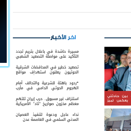
اخر الأخبار
مسيرة حاشدة في باعلال بتريم تجدد
التأكيد على مواصلة التصعيد الشعبي
السلمي
تصعيد خطير في المحافضات الشرقية
الحوثيون يعلنون استهداف مواقع
عسكرية في حضرموت ومأرب اليمنية
بوابل من الصواريخ والطائرات المسيّرة
*ردود باهتة للشرعية والتحالف أمام
الهجوم الحوثي الدامي في مأرب
وحضرموت*
 بين حادثتي
استنزاف غير مسبوق.. حرب إيران تلتهم
 يعكس تميز
معظم مخزون صواريخ "ثاد" الأمريكية
ية والثبات
وتدق ناقوس الخطر داخل البنتاغون
جنوبية
نداء عاجل ودعوة لتنفيذ العصيان
المدني السلمي في العاصمة عدن