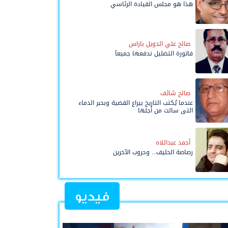
هذا هو مجلس القيادة الرئاسي
صالح علي الدويل باراس
فاتورة التضليل ندفعها جميعاً
صالح شائف
عندما يُكتب التاريخ بيراع القضية وبحبر الدماء
التي سالت من أجلها
أحمد عبداللاه
رصاصة الحليف... وحروب الآخرين
فيديو