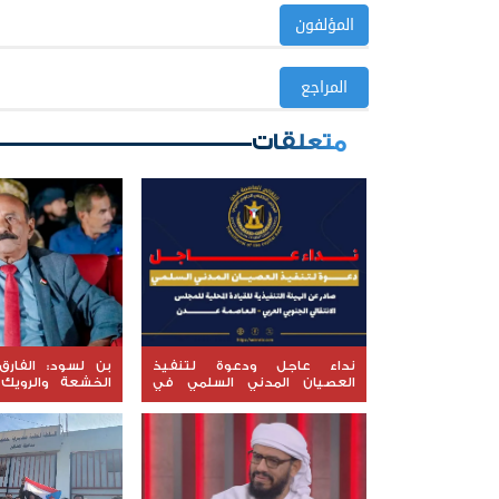
المؤلفون
المراجع
متعلقات
نداء عاجل ودعوة لتنفيذ
بن لسود: الفارق
العصيان المدني السلمي في
الخشعة والرويك
العاصمة عدن
العقيدة القتال
المعنوي للقوات ال