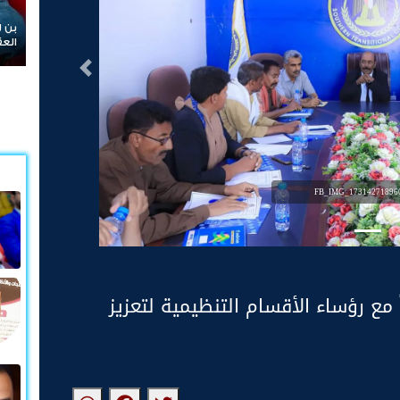
بن لسود: الفارق بين حادثتي الخشعة والرويك يعكس
العقيدة القتالية والثبات المعنوي للقوات الجنوبية
التالى
FB_IMG_173142718960
 مع رؤساء الأقسام التنظيمية لتعزيز