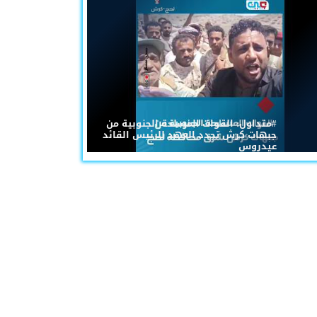
#متداول: القوات المسلحة الجنوبية من
جبهات كرش تجدد العهد للرئيس القائد
عيدروس