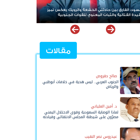
 تميز
هاني بن بريك: المجلس الانتقالي لا يختزل الجنوب.. وتوحيد
الصف للوصول لاستعادة الدولة أولوية تفرضها الحكمة
مقالات
صالح حقروص
الجنوب العربي.. ليس هدية في خلافات أبوظبي
والرياض
د. أمين العلياني
لماذا الوصاية السعودية وقوى الاحتلال اليمني
مصرّون على شيطنة المجلس الانتقالي وقيادته
المفوضة وحواضنه الشعبية؟
عيدروس نصر النقيب