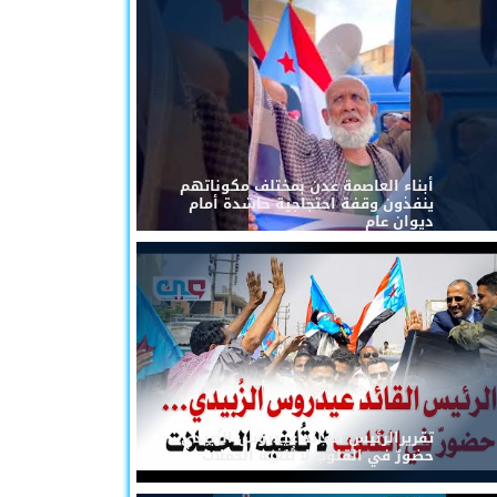
أبناء العاصمة عدن بمختلف مكوناتهم
ينفذون وقفة احتجاجية حاشدة أمام
ديوان عام
تقريرالرئيس القائد عيدروس الزُبيدي...
حضورٌ في القلوب لا تُلغيه الحملات