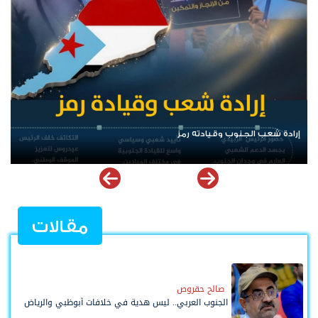
الرئيس عيدروس الزُبيدي.. نبض الجنوب ورمز إرادته
مقالات
صالح حقروص
الجنوب العربي.. ليس هدية في خلافات أبوظبي والرياض