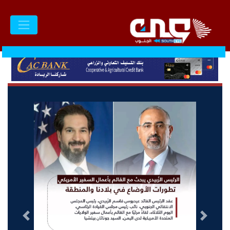
السابق
التالى