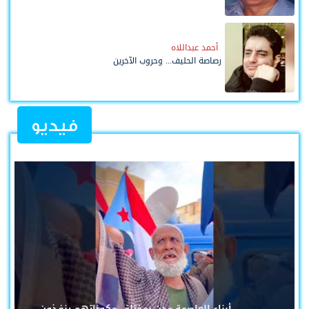
أحمد عبداللاه
رصاصة الحليف... وحروب الآخرين
فيديو
أبناء العاصمة عدن بمختلف مكوناتهم ينفذون