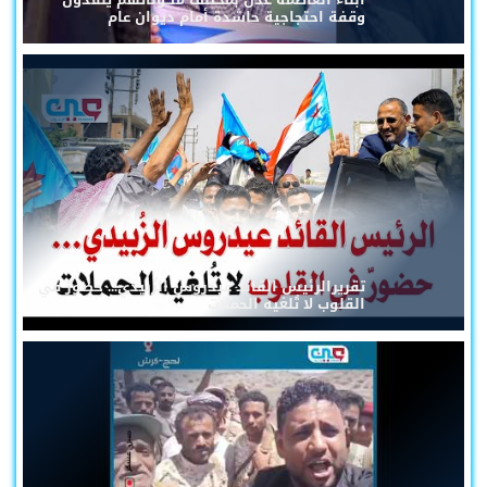
وقفة احتجاجية حاشدة أمام ديوان عام
تقريرالرئيس القائد عيدروس الزُبيدي... حضورٌ في
القلوب لا تُلغيه الحملات