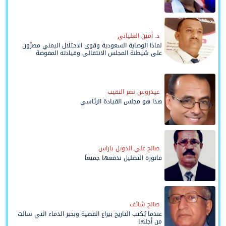
د. أمين العلياني
لماذا الوصاية السعودية وقوى الاحتلال اليمني مصرّون
على شيطنة المجلس الانتقالي وقيادته المفوضة
وحواضنه الشعبية؟
عيدروس نصر النقيب
هذا هو مجلس القيادة الرئاسي
صالح علي الدويل باراس
فاتورة التضليل ندفعها جميعاً
صالح شائف
عندما يُكتب التاريخ بيراع القضية وبحبر الدماء التي سالت
من أجلها