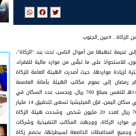
أهداف ورسالة
ى غنيمة تنهبها من أموال الناس، تحت بند "الزكاة"،
ون، للاستحواذ على ما تبقّى من موارد مالية للفقراء.
ة لزيادة مواردها، حيث أصدرت الهيئة العامة للزكاة
ر رمضان إلى عموم مكاتب الهيئة بأمانة العاصمة
والمحافظات، برفع سعر زكاة الفطر لعام 1443هـ للنفس بمبلغ 700 ريال. وبحسب عدد السكان في
مناطق سيطرتها والبالغ 70 بالمائة من إجمالي سكان اليمن، فإن الميليشيا تسعى لتحقيق 14 مليار
ريال من مورد زكاة النفس فقط، بواقع 700 ريال لعدد 20 مليون شخص. وشددت هيئة الزكاة
 موارد الزكاة، ووجهت المكاتب التنفيذية وشركات
ة وجميع المحافظات الخاضعة لسيطرتها، بخصم زكاة