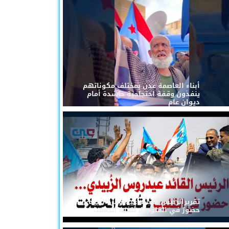
أبناء العاصمة عدن بمختلف مكوناتهم
ينفذون وقفة احتجاجية حاشدة أمام
ديوان عام
تقريرالرئيس القائد عيدروس الزُبيدي...
حضورٌ في القلوب لا تُلغيه الحملات