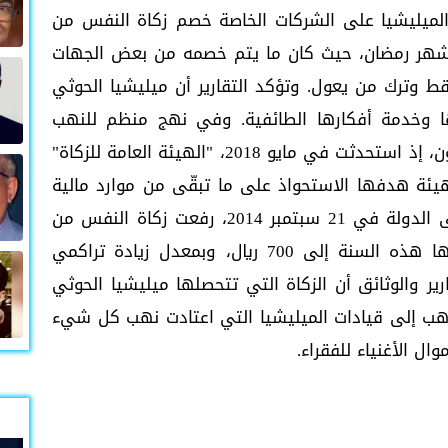
لميليشيا على الشركات الخاصة خصم زكاة النفس من
 شهر رمضان، حيث كان ما يتم خصمه من بعض الجهات
وترك من يعول. وتؤكد التقارير أن ميليشيا الحوثي
ها وخدمة أفكارها الطائفية. وفي نهج منظم للنهب
والسطو أنشأت الميليشيا سلطات خارج القانون، إذ استحدثت في مايو 2018، "الهيئة العامة للزكاة"
يئة هدفها الاستحواذ على ما تبقّى من موارد مالية
لليمنيين. ومنذ انقلاب الميليشيا الحوثية على الدولة في 21 سبتمبر 2014، رفعت زكاة النفس من
50 ريالاً إلى 200 ريال، ثم 550 ريالا، لترفعها هذه السنة إلى 700 ريال، وبمعدل زيادة تراكمي
ليه في 2014. تؤكد التقارير والوثائق أن الزكاة التي تتحصلها ميليشيا الحوثي
هب إلى قيادات الميليشيا التي اعتادت نهب كل شيء
ال الأغنياء للفقراء.