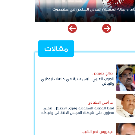
 العصيان المدني السلمي في حضرموت
أبرز ممارسات حكومة الوصاية ض
مقالات
صالح حقروص
الجنوب العربي.. ليس هدية في خلافات أبوظبي
والرياض
د. أمين العلياني
لماذا الوصاية السعودية وقوى الاحتلال اليمني
مصرّون على شيطنة المجلس الانتقالي وقيادته
المفوضة وحواضنه الشعبية؟
عيدروس نصر النقيب