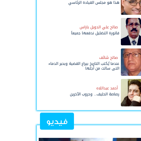
هذا هو مجلس القيادة الرئاسي
صالح علي الدويل باراس
فاتورة التضليل ندفعها جميعاً
صالح شائف
عندما يُكتب التاريخ بيراع القضية وبحبر الدماء
التي سالت من أجلها
أحمد عبداللاه
رصاصة الحليف... وحروب الآخرين
فيديو