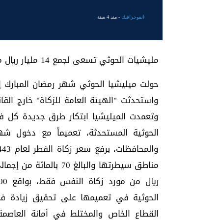
انفوجرافيك
- منذ 4 سنة
مليشيات الحوثي تسعى لجمع 14 مليار ريال من الزكاة . #عين_الجنوب
حولت ميليشيا الحوثي شهر رمضان المبارك إل
واستحدثت "الهيئة العامة للزكاة" خارج القان
وتعمدت الميليشيا ابتكار طرق جديدة كل فتر
الحوثية المستحدثة، تعميماً مع دخول شه
الحوثية في تعميمها على تحقيق زيادة في
القطاع الخاص والمختلط في أمانة العاصم