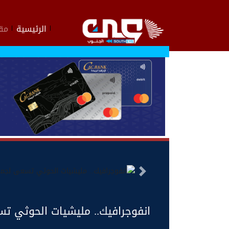
الرئيسية
مقا
السابق
انفوجرافيك.. مليشيات الحوثي تسعى لجمع 14 مليار