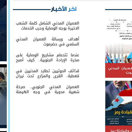
اخر الأخبار
العصيان المدني الشامل كلمة الشعب
الاخيرة بوجه الوصاية وحرب الخدمات
أهداف ورسالة العصيان المدني
السلمي في حضرموت
عندما تتحطم مشاريع الوصاية على
صخرة الإرادة الجنوبية.. كيف أصبح
التمسك بالثوابت الوطنية خط الدفاع
الأول؟
عصيان المدني
قذائف الحوثيين تطارد المدنيين في
وت
قعطبة.. القرى والمزارع تحت نيران
القصف العشوائي
العصيان المدني الجنوبي.. صرخة
شعبية مدوية في وجه الهيمنة
والوصاية وإعلان تمسّك الجنوب بحقه
في تقرير مصيره
وقيادته رمز