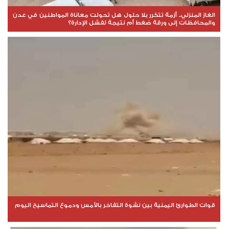
الغاز المنزلي.. أزمة تتكرر بلا حلول هل تحولت معاناة المواطنين في عدن
والمحافظات إلى ورقة ضغط أم نتيجة لفشل الإدارة؟
قوات الطوارئ اليمنية بين نشوة التفاخر بالأمس ودموع التماسيح اليوم