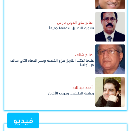
صالح علي الدويل باراس
فاتورة التضليل ندفعها جميعاً
صالح شائف
عندما يُكتب التاريخ بيراع القضية وبحبر الدماء التي سالت
من أجلها
أحمد عبداللاه
رصاصة الحليف... وحروب الآخرين
فيديو