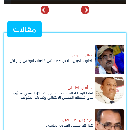
مقالات
صالح حقروص
الجنوب العربي.. ليس هدية في خلافات أبوظبي والرياض
د. أمين العلياني
لماذا الوصاية السعودية وقوى الاحتلال اليمني مصرّون
على شيطنة المجلس الانتقالي وقيادته المفوضة
وحواضنه الشعبية؟
عيدروس نصر النقيب
هذا هو مجلس القيادة الرئاسي