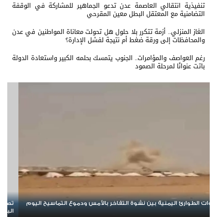
تنفيذية انتقالي العاصمة عدن تدعو الجماهير للمشاركة في الوقفة
التضامنية مع المعتقل البطل معين المقرحي
الغاز المنزلي.. أزمة تتكرر بلا حلول هل تحولت معاناة المواطنين في عدن
والمحافظات إلى ورقة ضغط أم نتيجة لفشل الإدارة؟
رغم العواصف والمؤامرات.. الجنوب يتمسك بحلمه الكبير واستعادة الدولة
باتت عنوانًا لمرحلة الصمود
تصعيد جديد يهز مأرب وحضرموت.. الهجوم الحوثي يخلط الأوراق ويعيد
مس
البلد إلى حافة المواجهة الشاملة
ال