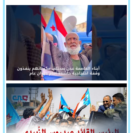
أبناء العاصمة عدن بمختلف مكوناتهم ينفذون
وقفة احتجاجية حاشدة أمام ديوان عام