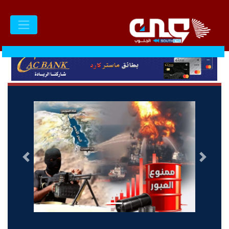
السابق
التالى