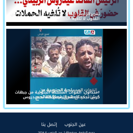
تقريرالرئيس القائد عيدروس الزُبيدي... حضورٌ في
القلوب لا تُلغيه الحملات
#متداول: القوات المسلحة الجنوبية من جبهات
كرش تجدد العهد للرئيس القائد عيدروس
(current)
(current)
عين الجنوب
إتصل بنا
جميع الحقوق محفوظة لـ عين الجنوب © 2024