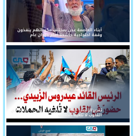
أبناء العاصمة عدن بمختلف مكوناتهم ينفذون
وقفة احتجاجية حاشدة أمام ديوان عام
تقريرالرئيس القائد عيدروس الزُبيدي... حضورٌ في
القلوب لا تُلغيه الحملات