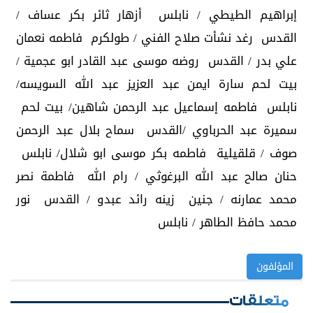
إبراهيم الطيطي / نابلس أزهار ثائر بكر عساف /
القدس رغد نشأت صلاح الفني / طولكرم فاطمه نعمان
علي بدر / القدس روضه موسى عبد القادر ابو عجمية /
بيت لحم سارة ايمن عبد العزيز عبد الله السويسه/
نابلس فاطمه إسماعيل عبد الرحمن شاهين/ بيت لحم
سميرة عبد الحرباوي /القدس سماح بلال عبد الرحمن
صوف / قلقيلية فاطمه بكر موسى ابو شلال/ نابلس
حنان صالح عبد الله البرغوثي / رام الله فاطمة نصر
محمد عمارنه / جنين زينه رائد عبدو / القدس نور
محمد حافظ الطاهر / نابلس
المؤلفون
متعلقات