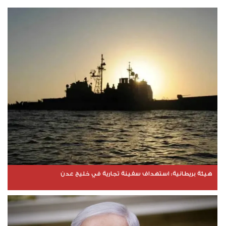
هيئة بريطانية: استهداف سفينة تجارية في خليج عدن