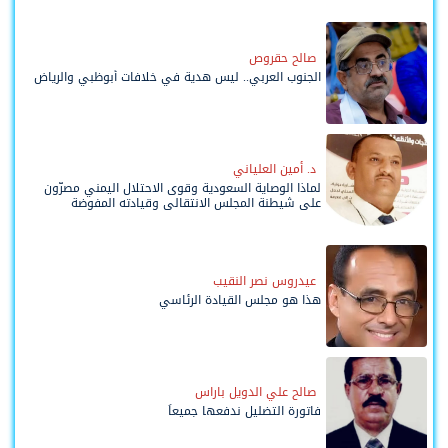
صالح حقروص
الجنوب العربي.. ليس هدية في خلافات أبوظبي والرياض
د. أمين العلياني
لماذا الوصاية السعودية وقوى الاحتلال اليمني مصرّون
على شيطنة المجلس الانتقالي وقيادته المفوضة
وحواضنه الشعبية؟
عيدروس نصر النقيب
هذا هو مجلس القيادة الرئاسي
صالح علي الدويل باراس
فاتورة التضليل ندفعها جميعاً