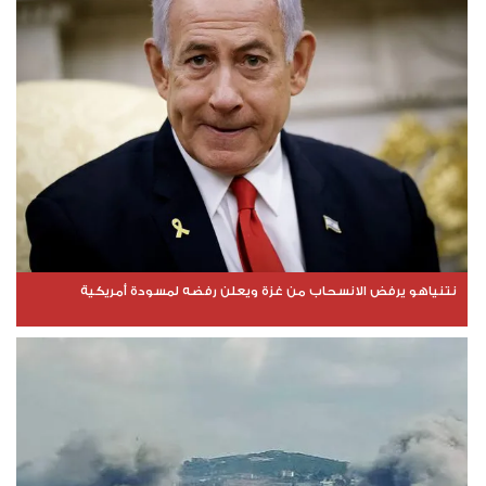
نتنياهو يرفض الانسحاب من غزة ويعلن رفضه لمسودة أمريكية