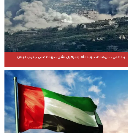
ردا على «خروقات» حزب الله.. إسرائيل تشن ضربات على جنوب لبنان