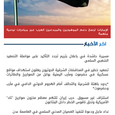
الإمارات ترسخ دعم الموهوبين والمبدعين العرب عبر مبادرات نوعية
ملهمة
اخر الأخبار
مسيرة حاشدة في باعلال بتريم تجدد التأكيد على مواصلة التصعيد
الشعبي السلمي
تصعيد خطير في المحافضات الشرقية الحوثيون يعلنون استهداف مواقع
عسكرية في حضرموت ومأرب اليمنية بوابل من الصواريخ والطائرات
المسيّرة
*ردود باهتة للشرعية والتحالف أمام الهجوم الحوثي الدامي في مأرب
وحضرموت*
استنزاف غير مسبوق.. حرب إيران تلتهم معظم مخزون صواريخ "ثاد"
الأمريكية وتدق ناقوس الخطر داخل البنتاغون
نداء عاجل ودعوة لتنفيذ العصيان المدني السلمي في العاصمة عدن