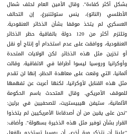
بشكل أكثر كفاءة". وقال الأمين العام لحلف شمال
الأطلسي (الناتو)، ينس ستولتنبرغ، إن التحالف
العسكري لم يتخذ موقفا بشأن الذخائر العنقودية.
وتلتزم أكثر من 120 دولة باتفاقية حظر الذخائر
العنقودية، ووافقت على عدم استخدام أو إنتاج أو نقل
أو تخزين مثل هذه الذخائر. لكن الولايات المتحدة
وأوكرانيا وروسيا ليسوا أطرافا في الاتفاقية. وقالت
ألمانيا، التي وقعت على معاهدة الحظر، إنها لن تقدم
مثل هذه القنابل لأوكرانيا، لكنها أعربت عن تفهمها
للموقف الأمريكي. وقال المتحدث باسم الحكومة
الألمانية، ستيفن هيبيستريت، للصحفيين في برلين:
"نحن على يقين من أن أصدقاءنا الأمريكيين لم يتخذوا
القرار بشأن توفير مثل هذه الذخيرة بسهولة". وأضاف:
"علينا أن نتذكر مرة أخرى أن روسيا تستخدم بالفعل