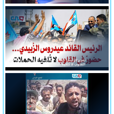
تقريرالرئيس القائد عيدروس الزُبيدي... حضورٌ في
القلوب لا تُلغيه الحملات