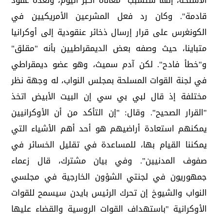
الأسلحة، إنها ستسبب "معاناة أكبر اليوم، ولعدة عقود
قادمة". وكان رد فعل المشرعين الأمريكيين في
الكونغرس على قرار إرسال ذخائر عنقودية إلى أوكرانيا
متباينا، حيث وصفه بعض الديمقراطيين بأنه "مقلق"
و"خطأ فادح". لكن آدم سميث، وهو عضو ديمقراطي
في لجنة القوات المسلحة بمجلس النواب، له وجهة نظر
مختلفة إذ قال لبي بي سي إن البيت الأبيض اتخذ
"القرار الصحيح". وقال: "إن التأكد من أن الأوكرانيين
يمكنهم استعادة أراضيهم هو أحد أهم الأشياء التي
يمكننا القيام بها، للمساعدة في تقليل الخسائر في
صفوف المدنيين". وفي بيان مشترك، قال زعماء
جمهوريون في لجنتي الشؤون الخارجية في مجلسي
النواب والشيوخ إن تحرك الرئيس بايدن سيسمح للقوات
الأوكرانية "باستهداف القوات الروسية والقضاء عليها