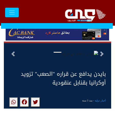
السابق
التالى
بايدن يدافع عن قراره "الصعب" تزويد
أوكرانيا بقنابل عنقودية
أخبار دولية
- منذ 3 سنة