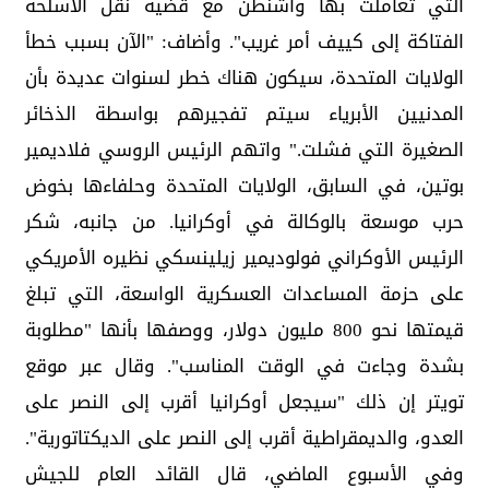
التي تعاملت بها واشنطن مع قضية نقل الأسلحة
الفتاكة إلى كييف أمر غريب". وأضاف: "الآن بسبب خطأ
الولايات المتحدة، سيكون هناك خطر لسنوات عديدة بأن
المدنيين الأبرياء سيتم تفجيرهم بواسطة الذخائر
الصغيرة التي فشلت." واتهم الرئيس الروسي فلاديمير
بوتين، في السابق، الولايات المتحدة وحلفاءها بخوض
حرب موسعة بالوكالة في أوكرانيا. من جانبه، شكر
الرئيس الأوكراني فولوديمير زيلينسكي نظيره الأمريكي
على حزمة المساعدات العسكرية الواسعة، التي تبلغ
قيمتها نحو 800 مليون دولار، ووصفها بأنها "مطلوبة
بشدة وجاءت في الوقت المناسب". وقال عبر موقع
تويتر إن ذلك "سيجعل أوكرانيا أقرب إلى النصر على
العدو، والديمقراطية أقرب إلى النصر على الديكتاتورية".
وفي الأسبوع الماضي، قال القائد العام للجيش