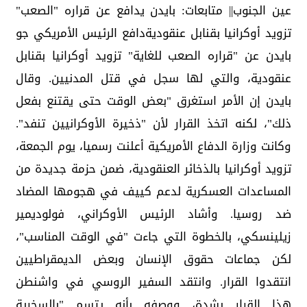
عين الجنوب|| متابعات: بايدن يدافع عن قراره "الصعب"
تزويد أوكرانيا بقنابل عنقوديةدافع الرئيس الأمريكي جو
بايدن عن "قراره الصعب للغاية" تزويد أوكرانيا بقنابل
عنقودية، والتي لها سجل في قتل المدنيين. وقال
بايدن إن الأمر استغرق "بعض الوقت حتى يقتنع بفعل
ذلك"، لكنه اتخذ القرار لأن "ذخيرة الأوكرانيين تنفد".
وكانت وزارة الدفاع الأمريكية أعلنت رسميا، يوم الجمعة،
تزويد أوكرانيا بالذخائر العنقودية، ضمن حزمة جديدة من
المساعدات العسكرية لدعم كييف في هجومها المضاد
ضد روسيا. وأشاد الرئيس الأوكراني، فولوديمير
زيلينسكي، بالخطوة التي جاءت "في الوقت المناسب"،
لكن جماعات حقوق الإنسان وبعض الديمقراطيين
انتقدوا القرار. وانتقد السفير الروسي في واشنطن
هذا القرار بشدة، ووصفه بأنه يتسم "بالسخرية