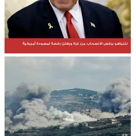
نتنياهو يرفض الانسحاب من غزة ويعلن رفضه لمسودة أمريكية