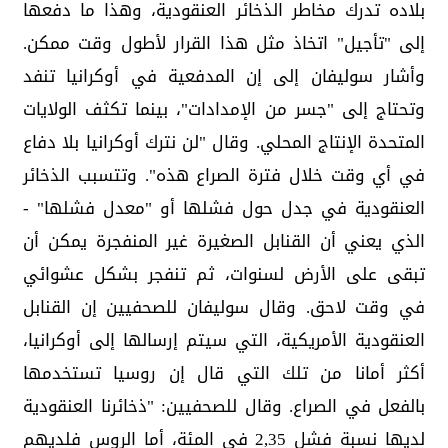
بلاده تدرك مخاطر الذخائر العنقودية، وهذا ما دفعها
إلى "تأجيل" اتخاذ مثل هذا القرار لأطول وقت ممكن.
وأشار سوليفان إلى إن المدفعية في أوكرانيا تنفد
وتحتاج إلى "جسر من الإمدادات"، بينما تكثف الولايات
المتحدة الإنتاج المحلي. وقال "لن نترك أوكرانيا بلا دفاع
في أي وقت خلال فترة الصراع هذه". وتتسبب الذخائر
العنقودية في جدل حول فشلها أو "معدل فشلها" -
الذي يعني أن القنابل الصغيرة غير المنفجرة يمكن أن
تبقى على الأرض لسنوات، ثم تنفجر بشكل عشوائي
في وقت لاحق. وقال سوليفان للصحفيين إن القنابل
العنقودية الأمريكية، التي سيتم إرسالها إلى أوكرانيا،
أكثر أمانا من تلك التي قال إن روسيا تستخدمها
بالفعل في الصراع. وقال للصحفيين: "ذخائرنا العنقودية
لديها نسبة فشل 2,35 في المئة، أما الروس فلديهم