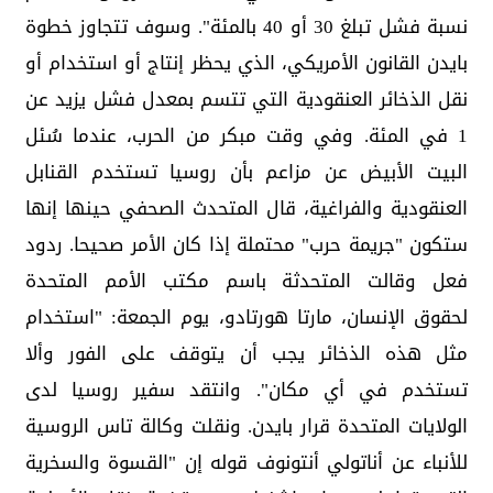
نسبة فشل تبلغ 30 أو 40 بالمئة". وسوف تتجاوز خطوة
بايدن القانون الأمريكي، الذي يحظر إنتاج أو استخدام أو
نقل الذخائر العنقودية التي تتسم بمعدل فشل يزيد عن
1 في المئة. وفي وقت مبكر من الحرب، عندما سُئل
البيت الأبيض عن مزاعم بأن روسيا تستخدم القنابل
العنقودية والفراغية، قال المتحدث الصحفي حينها إنها
ستكون "جريمة حرب" محتملة إذا كان الأمر صحيحا. ردود
فعل وقالت المتحدثة باسم مكتب الأمم المتحدة
لحقوق الإنسان، مارتا هورتادو، يوم الجمعة: "استخدام
مثل هذه الذخائر يجب أن يتوقف على الفور وألا
تستخدم في أي مكان". وانتقد سفير روسيا لدى
الولايات المتحدة قرار بايدن. ونقلت وكالة تاس الروسية
للأنباء عن أناتولي أنتونوف قوله إن "القسوة والسخرية