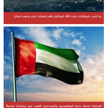
ردا على «خروقات» حزب الله.. إسرائيل تشن ضربات على جنوب لبنان
الإمارات ترسخ دعم الموهوبين والمبدعين العرب عبر مبادرات نوعية