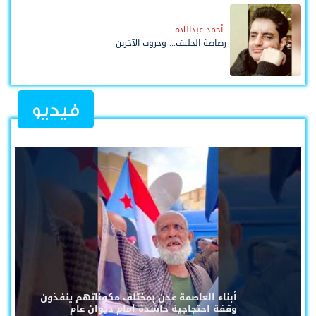
أحمد عبداللاه
رصاصة الحليف... وحروب الآخرين
فيديو
أبناء العاصمة عدن بمختلف مكوناتهم ينفذون
وقفة احتجاجية حاشدة أمام ديوان عام