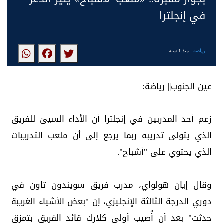
في إنجلترا
رياضة
- منذ 1 سنة
عين الجنوب|| رياضة:
زعم أحد المدربين في إنجلترا أن الأداء السيئ للفريق
الذي يتولى تدريبه ربما يرجع إلى أن ملعب التدريبات
الذي يحتوي على "أشباح".
وقال إيان هولواي، مدرب فريق سويندون تاون في
دوري الدرجة الثالثة الإنجليزي، إن "بعض الأشياء الغريبة
حدثت" بعد أن أُصيب أولي كلارك قائد الفريق بتمزق