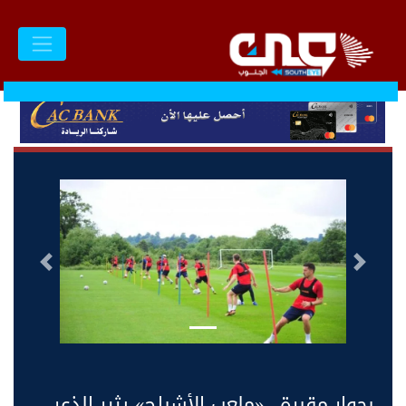
السابق
التالى
بجوار مقبرة.. «ملعب الأشباح» يثير الذعر