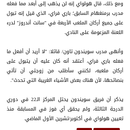
ومع ذلك، قال هولواي إنه لن يذهب إلى أبعد مما فعله
مدرب برمنغهام السابق؛ باري فراي، الذي قيل إنه تبول
على جميع أركان الملعب الأربعة في "سانت أندروز" لدرء
اللعنة المزعومة على النادي.
وأنهى مدرب سويندون تاون/ قائلا: "لا أريد أن أفعل ما
فعله باري فراي، أعتقد أنه كان عليه أن يتبول على
أركان ملعبه، لكنني سأطلب من زوجتي أن تأتي
بنصائحها، لأن هناك بعض الأشياء الغريبة التي تحدث".
يذكر أن فريق سويندون يحتل المركز الـ22 في دوري
الدرجة الثالثة، ولم يحقق أي فوز في المسابقة منذ
تعيين هولواي في أكتوبر/تشرين الأول الماضي.