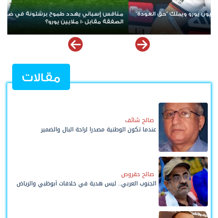
ين أوناحي هل تتم
الفرعون يرشح نفسه للرقم "9".. صحف إسبانيا ت
عبد الكريم
مقالات
صالح شائف
عندما تكون الوطنية مصدرا لراحة البال والضمير
صالح حقروص
الجنوب العربي.. ليس هدية في خلافات أبوظبي والرياض