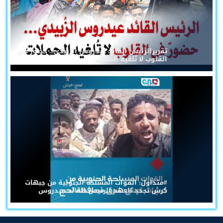
تقريرالرئيس القائد عيدروس الزُبيدي... حضورٌ في
القلوب لا تُلغيه الحملات
#متداول: القوات المسلحة الجنوبية من جبهات
كرش تجدد العهد للرئيس القائد عيدروس