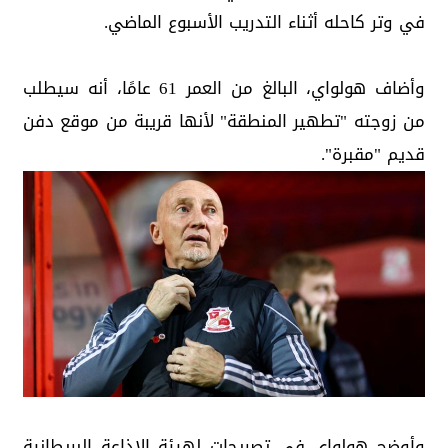
في وتر كاحله أثناء التدريب الأسبوع الماضي.
وأضاف هولواي، البالغ من العمر 61 عامًا، أنه سيطلب
من زوجته "تطهير المنطقة" لأنها قريبة من موقع دفن
قديم "مقبرة".
وأوضح هولواي في تصريحات لهيئة الإذاعة البريطانية