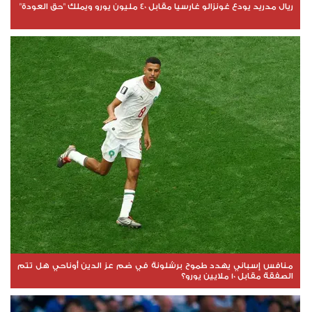
ريال مدريد يودع غونزالو غارسيا مقابل 40 مليون يورو ويملك "حق العودة"
منافس إسباني يهدد طموح برشلونة في ضم عز الدين أوناحي هل تتم
الصفقة مقابل 10 ملايين يورو؟