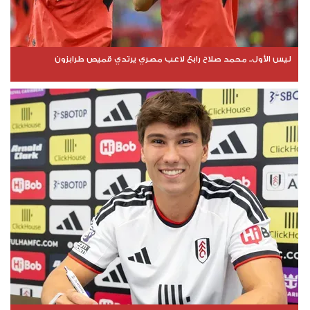
ليس الأول.. محمد صلاح رابع لاعب مصري يرتدي قميص طرابزون