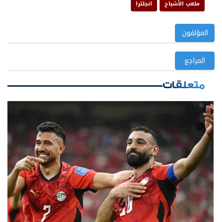
ملعب الأشباح
انجلترا
المؤلفون
المراجع
متعلقات