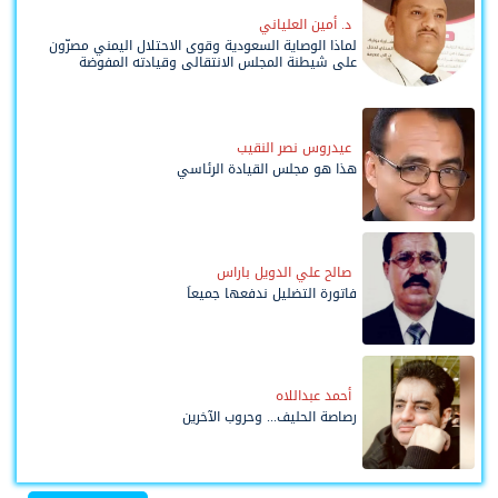
د. أمين العلياني
لماذا الوصاية السعودية وقوى الاحتلال اليمني مصرّون
على شيطنة المجلس الانتقالي وقيادته المفوضة
وحواضنه الشعبية؟
عيدروس نصر النقيب
هذا هو مجلس القيادة الرئاسي
صالح علي الدويل باراس
فاتورة التضليل ندفعها جميعاً
أحمد عبداللاه
رصاصة الحليف... وحروب الآخرين