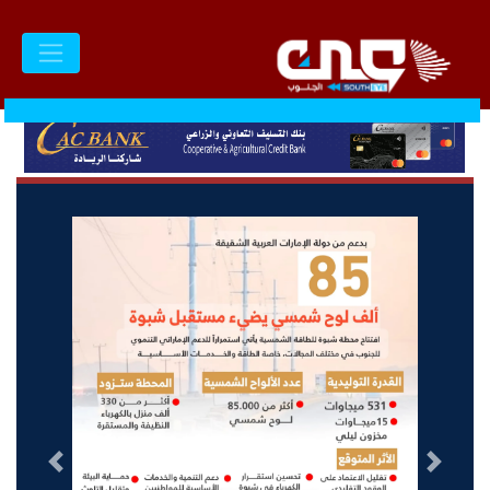
السابق
التالى