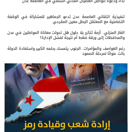
نداء ودعوة لتواصل العصيان المدني السلمي في العاصمة عدن
تنفيذية انتقالي العاصمة عدن تدعو الجماهير للمشاركة في الوقفة
التضامنية مع المعتقل البطل معين المقرحي
الغاز المنزلي.. أزمة تتكرر بلا حلول هل تحولت معاناة المواطنين في عدن
والمحافظات إلى ورقة ضغط أم نتيجة لفشل الإدارة؟
رغم العواصف والمؤامرات.. الجنوب يتمسك بحلمه الكبير واستعادة الدولة
باتت عنوانًا لمرحلة الصمود