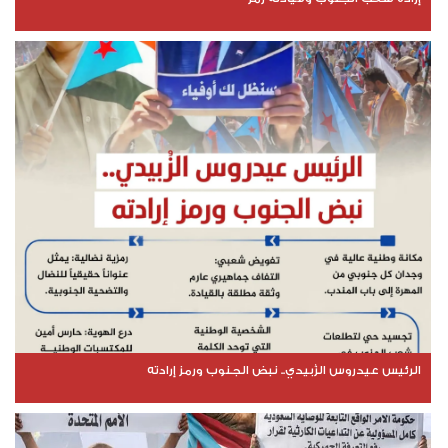
الرئيس عيدروس الزُبيدي.. نبض الجنوب ورمز إرادته