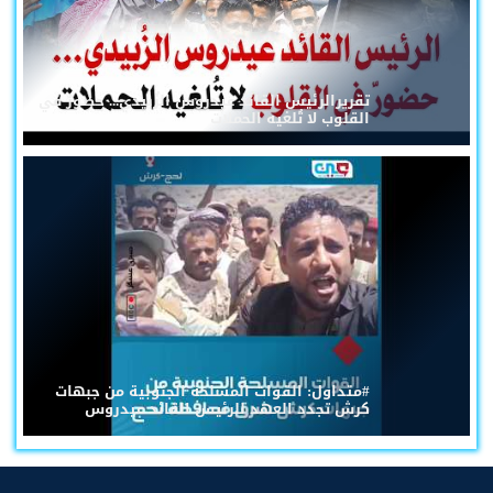
تقريرالرئيس القائد عيدروس الزُبيدي... حضورٌ في
القلوب لا تُلغيه الحملات
#متداول: القوات المسلحة الجنوبية من جبهات
كرش تجدد العهد للرئيس القائد عيدروس