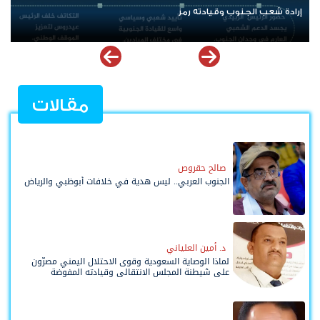
الرئيس عيدروس الزُبيدي.. نبض الجنوب ورمز إرادته
مقالات
صالح حقروص
الجنوب العربي.. ليس هدية في خلافات أبوظبي والرياض
د. أمين العلياني
لماذا الوصاية السعودية وقوى الاحتلال اليمني مصرّون
على شيطنة المجلس الانتقالي وقيادته المفوضة
وحواضنه الشعبية؟