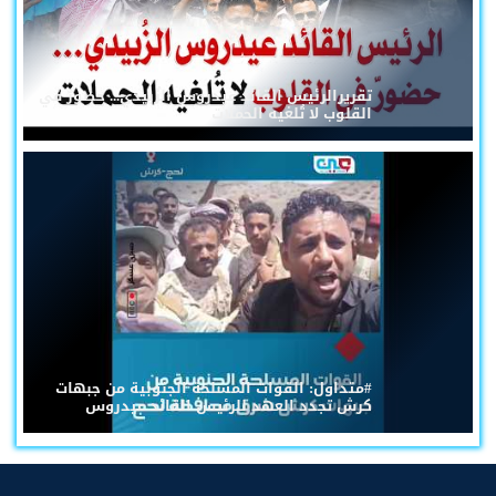
تقريرالرئيس القائد عيدروس الزُبيدي... حضورٌ في
القلوب لا تُلغيه الحملات
#متداول: القوات المسلحة الجنوبية من جبهات
كرش تجدد العهد للرئيس القائد عيدروس