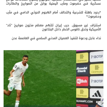
عسكرية في حضرموت ومأرب اليمنية بوابل من الصواريخ والطائرات
المسيّرة
*ردود باهتة للشرعية والتحالف أمام الهجوم الحوثي الدامي في مأرب
وحضرموت*
استنزاف غير مسبوق.. حرب إيران تلتهم معظم مخزون صواريخ "ثاد"
الأمريكية وتدق ناقوس الخطر داخل البنتاغون
نداء عاجل ودعوة لتنفيذ العصيان المدني السلمي في العاصمة عدن