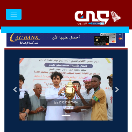
السابق
التالى
1742505679630.jpg