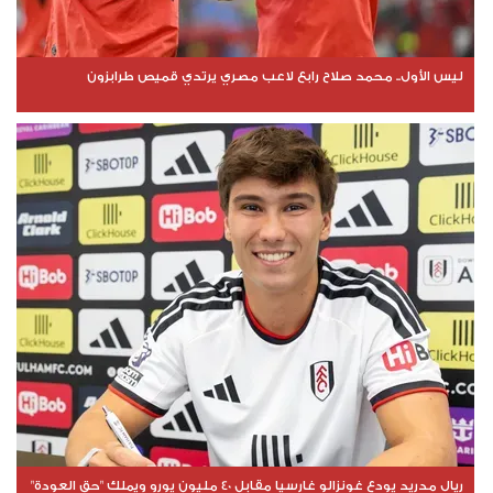
ليس الأول.. محمد صلاح رابع لاعب مصري يرتدي قميص طرابزون
ريال مدريد يودع غونزالو غارسيا مقابل 40 مليون يورو ويملك "حق العودة"