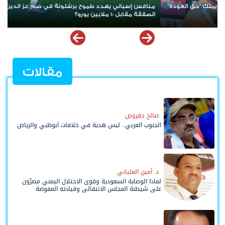
 برشلونة في ضم عز الدين أوناحي هل تتم
الفر
عبد الكريم
مقالات
صالح حقروص
الجنوب العربي.. ليس هدية في خلافات أبوظبي والرياض
د. أمين العلياني
لماذا الوصاية السعودية وقوى الاحتلال اليمني مصرّون
على شيطنة المجلس الانتقالي وقيادته المفوضة
وحواضنه الشعبية؟