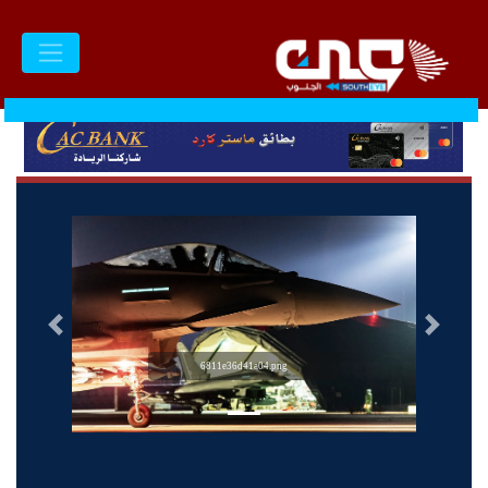
السابق
التالى
6811e36d41a04.png