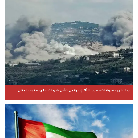
ردا على «خروقات» حزب الله.. إسرائيل تشن ضربات على جنوب لبنان