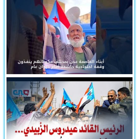
أبناء العاصمة عدن بمختلف مكوناتهم ينفذون
وقفة احتجاجية حاشدة أمام ديوان عام