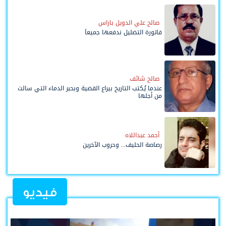
صالح علي الدويل باراس
فاتورة التضليل ندفعها جميعاً
صالح شائف
عندما يُكتب التاريخ بيراع القضية وبحبر الدماء التي سالت
من أجلها
أحمد عبداللاه
رصاصة الحليف... وحروب الآخرين
فيديو