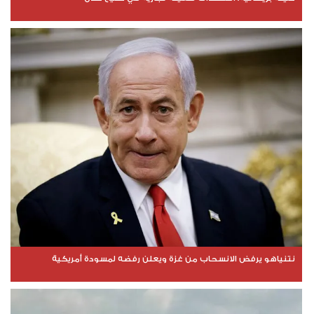
نتنياهو يرفض الانسحاب من غزة ويعلن رفضه لمسودة أمريكية