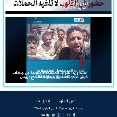
تقريرالرئيس القائد عيدروس الزُبيدي... حضورٌ في
القلوب لا تُلغيه الحملات
#متداول: القوات المسلحة الجنوبية من جبهات
كرش تجدد العهد للرئيس القائد عيدروس
(current)
(current)
عين الجنوب
إتصل بنا
جميع الحقوق محفوظة لـ عين الجنوب © 2024
EN