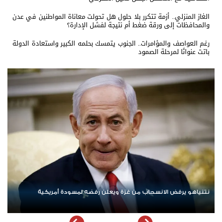
الغاز المنزلي.. أزمة تتكرر بلا حلول هل تحولت معاناة المواطنين في عدن
والمحافظات إلى ورقة ضغط أم نتيجة لفشل الإدارة؟
رغم العواصف والمؤامرات.. الجنوب يتمسك بحلمه الكبير واستعادة الدولة
باتت عنوانًا لمرحلة الصمود
ردا على «خروقات» حزب الله.. إسرائيل تشن ضربات على جنوب لبنان