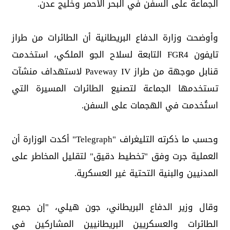
الجماعة على السفن في البحر الأحمر وخليج عدن.
وأوضحت وزارة الدفاع البريطانية أن الطائرات من طراز
تايفون FGR4 التابعة لسلاح الجو الملكي، استخدمت
قنابل موجهة من طراز Paveway IV لاستهداف منشآت
تستخدمها الجماعة لتصنيع الطائرات المسيرة التي
استُخدمت في الهجمات على السفن.
وحسب ما ذكرته التليغراف "Telegraph" أكدت الوزارة أن
العملية جرت وفق "تخطيط دقيق" لتقليل المخاطر على
المدنيين والبنية التحتية غير العسكرية.
وقال وزير الدفاع البريطاني، جون هيلي، "إن جميع
الطائرات والعسكريين البريطانيين المشاركين في