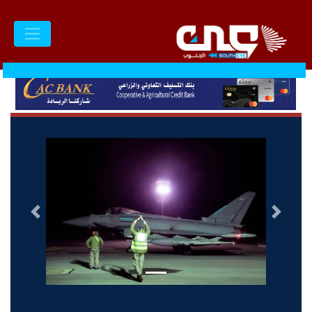
السابق
التالى