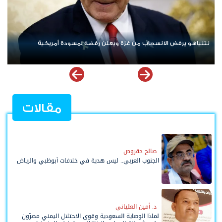
ردا على «خروقات» حزب الله.. إسرائيل تشن ضربات على جنوب لبنان
مقالات
صالح حقروص
الجنوب العربي.. ليس هدية في خلافات أبوظبي والرياض
د. أمين العلياني
لماذا الوصاية السعودية وقوى الاحتلال اليمني مصرّون