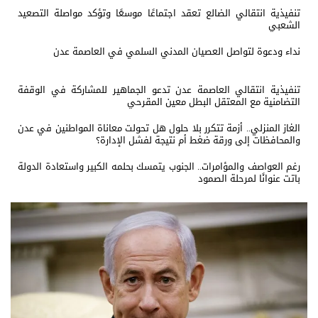
تنفيذية انتقالي الضالع تعقد اجتماعًا موسعًا وتؤكد مواصلة التصعيد
الشعبي
نداء ودعوة لتواصل العصيان المدني السلمي في العاصمة عدن
تنفيذية انتقالي العاصمة عدن تدعو الجماهير للمشاركة في الوقفة
التضامنية مع المعتقل البطل معين المقرحي
الغاز المنزلي.. أزمة تتكرر بلا حلول هل تحولت معاناة المواطنين في عدن
والمحافظات إلى ورقة ضغط أم نتيجة لفشل الإدارة؟
رغم العواصف والمؤامرات.. الجنوب يتمسك بحلمه الكبير واستعادة الدولة
باتت عنوانًا لمرحلة الصمود