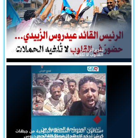
تقريرالرئيس القائد عيدروس الزُبيدي... حضورٌ في
القلوب لا تُلغيه الحملات
#متداول: القوات المسلحة الجنوبية من جبهات
كرش تجدد العهد للرئيس القائد عيدروس