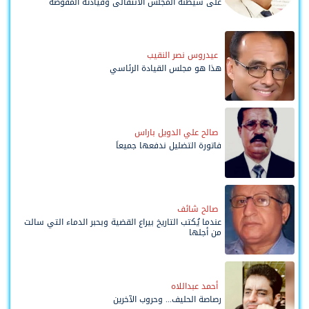
على شيطنة المجلس الانتقالي وقيادته المفوضة
وحواضنه الشعبية؟
عيدروس نصر النقيب
هذا هو مجلس القيادة الرئاسي
صالح علي الدويل باراس
فاتورة التضليل ندفعها جميعاً
صالح شائف
عندما يُكتب التاريخ بيراع القضية وبحبر الدماء التي سالت
من أجلها
أحمد عبداللاه
رصاصة الحليف... وحروب الآخرين