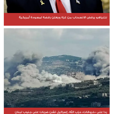
نتنياهو يرفض الانسحاب من غزة ويعلن رفضه لمسودة أمريكية
ردا على «خروقات» حزب الله.. إسرائيل تشن ضربات على جنوب لبنان