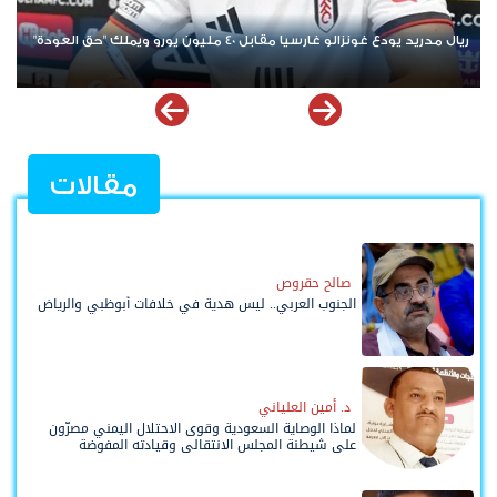
منافس إسباني يهدد طموح برشلونة في ضم عز الدين أوناحي هل تتم
الصفقة مقابل 10 ملايين يورو؟
مقالات
صالح حقروص
الجنوب العربي.. ليس هدية في خلافات أبوظبي والرياض
د. أمين العلياني
لماذا الوصاية السعودية وقوى الاحتلال اليمني مصرّون
على شيطنة المجلس الانتقالي وقيادته المفوضة
وحواضنه الشعبية؟