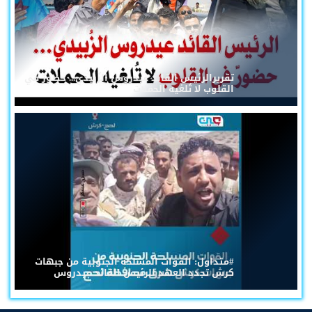
تقريرالرئيس القائد عيدروس الزُبيدي... حضورٌ في
القلوب لا تُلغيه الحملات
#متداول: القوات المسلحة الجنوبية من جبهات
كرش تجدد العهد للرئيس القائد عيدروس