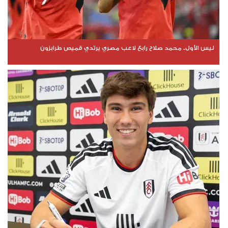
ليس الأول.. محمد صلاح رابع لاعب مصري يرتدي قميص طرابزون