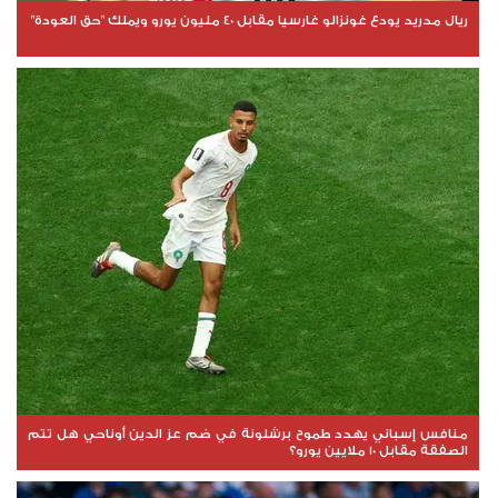
ريال مدريد يودع غونزالو غارسيا مقابل 40 مليون يورو ويملك "حق العودة"
منافس إسباني يهدد طموح برشلونة في ضم عز الدين أوناحي هل تتم
الصفقة مقابل 10 ملايين يورو؟