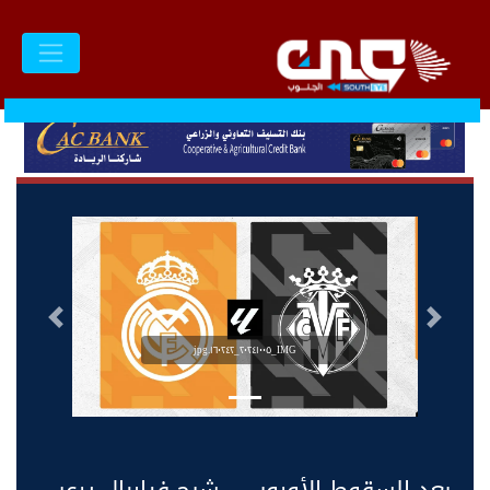
السابق
التالى
IMG_٢٠٢٤١٠٠٥_١٦٠٢٤٢.jpg
بعد السقوط الأوروبي.. شبح فياريال يرعب