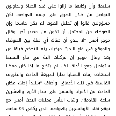
سليمة وأن ركابها ما زالوا ‏على قيد الحياة ويحاولون
التواصل من خلال الطرق على ‏جسم الغواصة.‏ لكن
مسؤولين قالوا إن تحليل الصوت لم يكن حاسما وإن
‏الضوضاء من المحتمل أن تكون من مصدر آخر.‏ وقال
موجر أمس "لا يبدو أن هناك أي صلة بين الضوضاء
‏والموقع في قاع البحر".‏ مركبات يتم التحكم فيها عن
بعد وقال موجر إن مركبات آلية في قاع المحيط
ستواصل جمع ‏الأدلة، لكن لم يتضح ما إذا كان ممكنا
استعادة رفات الضحايا ‏نظرا لطبيعة الحادث والظروف
القاسية في تلك الأعماق.‏ وأضاف "سنبدأ إخلاء مكان
الحادث من الأفراد والسفن على ‏مدار الأربع والعشرين
ساعة القادمة".‏ وشاب اليأس عمليات البحث أمس مع
توقع نفاد الأوكسجين ‏بالغواصة، الذي يكفي 96 ساعة،