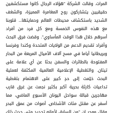
المرات.‏ وقالت الشركة "هؤلاء الرجال كانوا مستكشفين
حقيقيين ‏يتشاركون روح المغامرة المميزة، والشغف
الشديد باستكشاف ‏محيطات العالم وحمايتها... قلوبنا
مع هذه النفوس الخمسة ومع ‏كل فرد من أفراد
أسرهم خلال هذا الوقت المأساوي".‏ وقضت فرق البحث
وأفراد تقديم الدعم من الولايات المتحدة ‏وكندا وفرنسا
وبريطانيا أياما في مسح آلاف الأميال المربعة ‏من البحار
المفتوحة بالطائرات والسفن بحثا عن أي علامة ‏على
تيتان.‏ والتغطية الإعلامية العالمية المكثفة لعملية
البحث خيّمت إلى ‏حدٍ كبير على الاهتمام بتغطية
تداعيات كارثة بحرية أكبر ‏بكثير نجمت عن غرق قارب
مهاجرين قبالة سواحل اليونان ‏الأسبوع الماضي، مما
أسفر عن مقتل مئات الأشخاص.‏ أصوات من عمق البحر
وقال موجر إن "من السابق لأوانه تحديد متى حدث ذلك