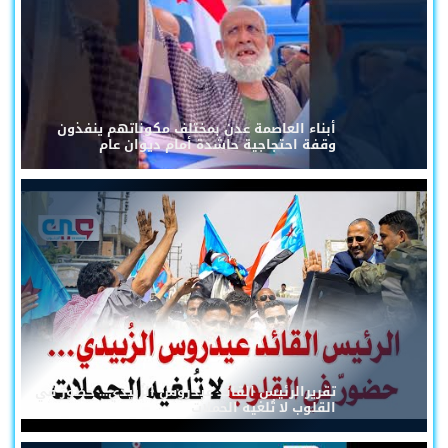
أبناء العاصمة عدن بمختلف مكوناتهم ينفذون
وقفة احتجاجية حاشدة أمام ديوان عام
تقريرالرئيس القائد عيدروس الزُبيدي... حضورٌ في
القلوب لا تُلغيه الحملات