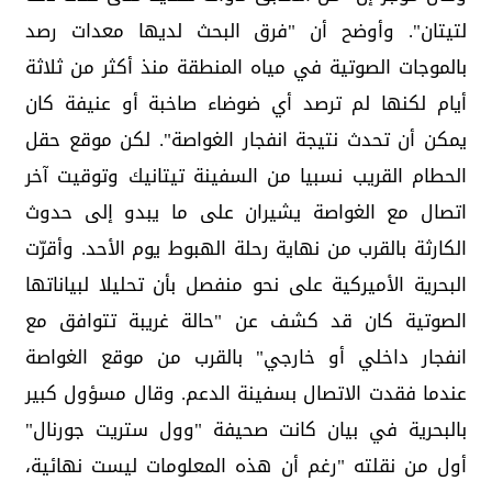
‏لتيتان". وأوضح أن "فرق البحث لديها معدات رصد
‏بالموجات الصوتية في مياه المنطقة منذ أكثر من ثلاثة
أيام ‏لكنها لم ترصد أي ضوضاء صاخبة أو عنيفة كان
يمكن أن ‏تحدث نتيجة انفجار الغواصة".‏ لكن موقع حقل
الحطام القريب نسبيا من السفينة تيتانيك ‏وتوقيت آخر
اتصال مع الغواصة يشيران على ما يبدو إلى ‏حدوث
الكارثة بالقرب من نهاية رحلة الهبوط يوم الأحد.‏ وأقرّت
البحرية الأميركية على نحو منفصل بأن تحليلا ‏لبياناتها
الصوتية كان قد كشف عن "حالة غريبة تتوافق مع
‏انفجار داخلي أو خارجي" بالقرب من موقع الغواصة
عندما ‏فقدت الاتصال بسفينة الدعم.‏ وقال مسؤول كبير
بالبحرية في بيان كانت صحيفة "وول ‏ستريت جورنال"
أول من نقلته "رغم أن هذه المعلومات ليست ‏نهائية،