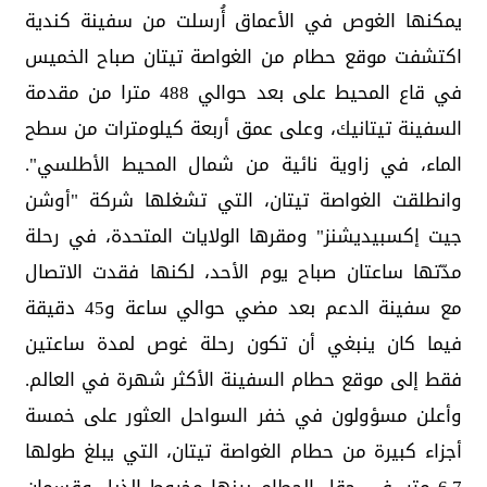
يمكنها ‏الغوص في الأعماق أُرسلت من سفينة كندية
اكتشفت موقع ‏حطام من الغواصة تيتان صباح الخميس
في قاع المحيط على ‏بعد حوالي 488 مترا من مقدمة
السفينة تيتانيك، وعلى عمق ‏أربعة كيلومترات من سطح
الماء، في زاوية نائية من شمال ‏المحيط الأطلسي".‏
وانطلقت الغواصة تيتان، التي تشغلها شركة "أوشن
جيت ‏إكسبيديشنز" ومقرها الولايات المتحدة، في رحلة
مدّتها ‏ساعتان صباح يوم الأحد، لكنها فقدت الاتصال
مع سفينة الدعم ‏بعد مضي حوالي ساعة و45 دقيقة
فيما كان ينبغي أن تكون ‏رحلة غوص لمدة ساعتين
فقط إلى موقع حطام السفينة الأكثر ‏شهرة في العالم.‏
وأعلن مسؤولون في خفر السواحل العثور على خمسة
أجزاء ‏كبيرة من حطام الغواصة تيتان، التي يبلغ طولها