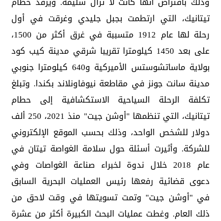
وذلك بافتراض أنها كانت لا ‏تزال سليمة.‏ ويرقد حطام
تيتانيك، التي ارتطمت بجبل جليدي وغرقت في ‏أول
رحلة لها عام 1912 متسببة في غرق أكثر من 1500،
‏على بعد 1450 كيلومترا تقريبا شرقي مدينة كيب كود
بولاية ‏ماساتشوستس الأميركية و640 كيلومترا جنوبي
مدينة سانت ‏جونز في مقاطعة نيوفاونلاند بكندا.‏ وتبلغ
تكلفة الرحلة السياحية الاستكشافية إلى حطام
تيتانيك، ‏التي تنظمها "أوشن جيت" منذ 2021، 250 ألف
دولار ‏للشخص الواحد، وذلك بحسب الموقع الإلكتروني
للشركة.‏ وأثيرت أسئلة حول سلامة الغواصة تيتان في
عام 2018 ‏خلال ندوة لخبراء صناعة الغواصات وفي
دعوى قضائية ‏رفعها رئيس العمليات البحرية السابق
في "أوشن جيت" وتمت ‏تسويتها في وقت لاحق من
ذلك العام.‏ وغطت عمليات البحث الكبيرة أكثر من عشرة