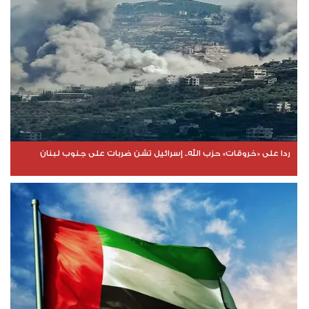
ردا على «خروقات» حزب الله.. إسرائيل تشن ضربات على جنوب لبنان