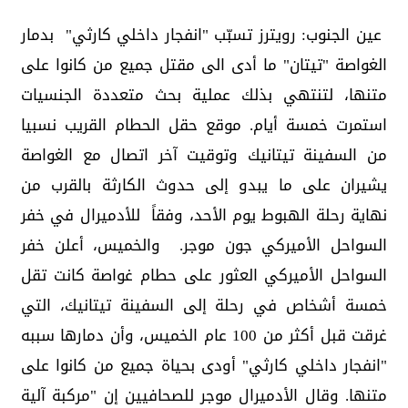
‏ عين الجنوب: رويترز تسبّب "انفجار داخلي كارثي" بدمار
الغواصة "تيتان" ما أدى ‏الى مقتل جميع من كانوا على
متنها، لتنتهي بذلك عملية بحث ‏متعددة الجنسيات
استمرت خمسة أيام.‏ موقع حقل الحطام القريب نسبيا
من السفينة تيتانيك وتوقيت ‏آخر اتصال مع الغواصة
يشيران على ما يبدو إلى حدوث ‏الكارثة بالقرب من
نهاية رحلة الهبوط يوم الأحد، وفقاً ‏للأدميرال في خفر
السواحل الأميركي جون موجر. ‏ والخميس، أعلن خفر
السواحل الأميركي العثور على حطام ‏غواصة كانت تقل
خمسة أشخاص في رحلة إلى السفينة ‏تيتانيك، التي
غرقت قبل أكثر من 100 عام الخميس، وأن ‏دمارها سببه
"انفجار داخلي كارثي" أودى بحياة جميع من ‏كانوا على
متنها.‏ وقال الأدميرال موجر للصحافيين إن "مركبة آلية