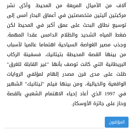
آلاف من ‏الأميال المربعة من المحيط. وأدّى نشر
مركبتين آليتين ‏متخصصتين في أعماق البحار أمس إلى
توسيع نطاق البحث ‏على عمق أكبر في المحيط لكن
ضغط المياه الشديد والظلام ‏الدامس عقدا المهمة.‏
وجذب مصير الغواصة السياحية اهتماما عالميا لأسباب
من ‏بينها القصة المحيطة بتيتانيك. فسفينة الركاب
البريطانية التي ‏كانت توصف بأنها "غير القابلة للغرق"
ظلت على مدى قرن ‏مصدر إلهام لمؤلفي الروايات
الواقعية والخيالية، ومن بينها ‏فيلم "تيتانيك" الشهير
في 1997 الذي أعاد إحياء الاهتمام ‏الشعبي بالقصة
وحاز على جائزة الأوسكار.‏
المؤلفون