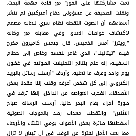
تمت مشاركتها على الفور" مع قادة مهمة البحث.‏
ونقلت الصحيفة عن مسؤولي دفاع أميركيين لم تنشر
أسماءهم ‏أن الصوت التقطه نظام سري للغاية مصمم
لاكتشاف ‏غواصات العدو.‏ وفي مقابلة مع وكالة
"رويترز" أمس الخميس، قال جيمس ‏كاميرون مخرج
فيلم "تيتانيك"، الذي غامر بنفسه وغاص إلى ‏حطام
السفينة، إنه علم بنتائج التحليلات الصوتية في غضون
‏يوم واحد وعرف ما تعنيه.‏ وأردف "أرسلت رسائل بالبريد
إلكتروني إلى كل شخص ‏أعرفه وقلت إننا فقدنا بعض
الأصدقاء. انفجرت الغواصة من ‏الداخل. إنها ترقد في
صورة أجزاء بقاع البحر حاليا. أرسلت ‏الرسالة صباح
الاثنين".‏ والتقطت معدات رصد بالموجات الصوتية
أسقطتها طائرة ‏بعض الأصوات يومي الثلثاء والأربعاء
مما بعث الأمل لفترة ‏من الوقت في أن تيتان لا تزال