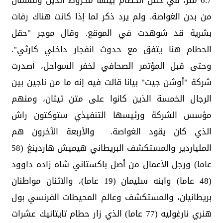
6.7 متر، ‏في حقل الحطام بينها مخروط الذيل وقسمان
من بدن ‏الغواصة. ولم يرد ذكر لما إذا كانت هناك رفات
بشرية قد ‏شوهدت في الموقع.‏ وقال موجر "حقل
الحطام هنا يتفق مع حدوث انفجار داخلي ‏كارثي".‏
وحتى قبل المؤتمر الصحافي لخفر السواحل، أصدرت
شركة ‏‏"أوشن جيت" بيانا قالت فيه إنه ما من ناجين بين
الرجال ‏الخمسة الذين كانوا على متن تيتان، ومنهم
مؤسس الشركة ‏ورئيسها التنفيذي ستوكتون راش
الذي كان يقود الغواصة.‏
والأربعة الآخرون هم
الملياردير والمستكشف البريطاني ‏هيميش هاردينغ (58
عاما) ورجل الأعمال من أصل ‏باكستاني شاه زاده داوود
(48 عاما) وابنه سليمان (19 ‏عاما)، والاثنان مواطنان
بريطانيان، والمستكشف وعالم ‏المحيطات الفرنسي بول
هنري نارغوليه (77 عاما) الذي ‏زار حطام تايتانيك عشرات