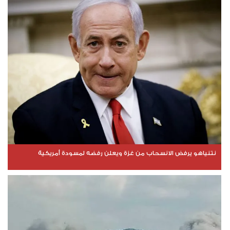
نتنياهو يرفض الانسحاب من غزة ويعلن رفضه لمسودة أمريكية