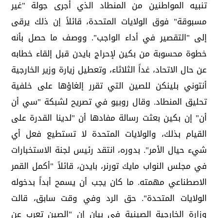
تنبيه المواطنين من المنطاد الذي أجرى جولة "غير
مسبوقة" فوق الولايات المتحدة، قائلاً إن ذلك يرقى
إلى "التقصير في أداء الواجب". ووصف ما حصل بأنه
خطوة محسوبة من بكين لإحراج بايدن قبل إلقاء خطابه
عن حال الاتحاد، غداً الثلاثاء، وتعطيل زيارة وزير الخارجية
أنتوني بلينكن للصين التي تقرر إلغاؤها على خلفية
تحليق المنطاد. وقال روبيو في تصريح لشبكة "سي أن
أن" إن بكين بعثت رسالة مفادها أن "لدينا القدرة على
القيام بذلك، والولايات المتحدة لا تستطيع فعل أي
شيء حيال الأمر". بدوره، انتقد رئيس لجنة الاستخبارات
في مجلس النواب مايك تورنر، بايدن، قائلاً "أكمل القمر
الاصطناعي مهمته. ما كان يجب أن يسمح أبداً بدخوله
الولايات المتحدة". حق الرد وفي وقت سابق، قالت
وزارة الخارجية الصينية في بيان إن "الصين تعرب عن