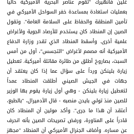
غلين فانهيرك "تقوم عناصر البحرية الأميركية حالياً
بعمليات استعادة بمساعدة خفر السواحل الأميركي في
تأمين المنطقة والحفاظ على السلامة العامة". وتقول
الصين إن المنطاد كان يستخدم للأرصاد الجوية ولأغراض
علمية أخرى. وأسقط المنطاد الذي تقدر وزارة الدفاع
الأميركية أنه مصمم لأغراض "التجسس"، أول من أمس
السبت، بصاروخ أطلق من طائرة مقاتلة أميركية. تعطيل
زيارة بلينكن ورداً على سؤال عما إذا كان يعتقد أن
جهات في الجيش الصيني أطلقت المنطاد عمداً
لتعطيل زيارة بلينكن - وهي أول زيارة يقوم بها الوزير
للصين منذ تولي بايدن منصبه - قال الأدميرال، "بالطبع،
أعتقد أن هذا ما جرى". وأكد مولين أن المنطاد كان
قادراً على المناورة، ورفض تصريحات الصين بأنه انحرف
عن مساره. وأضاف الجنرال الأميركي أن المنطاد "مجهز