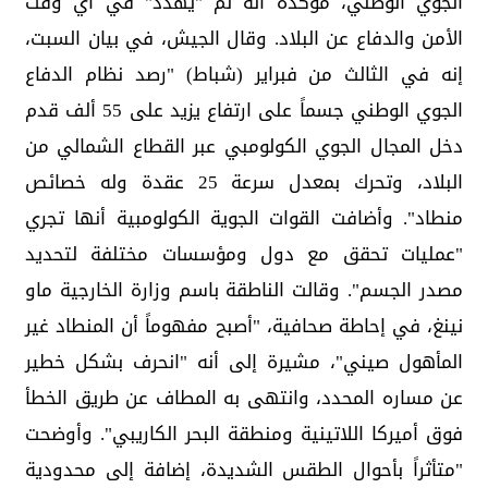
الجوي الوطني، مؤكدة أنه لم "يهدد" في أي وقت
الأمن والدفاع عن البلاد. وقال الجيش، في بيان السبت،
إنه في الثالث من فبراير (شباط) "رصد نظام الدفاع
الجوي الوطني جسماً على ارتفاع يزيد على 55 ألف قدم
دخل المجال الجوي الكولومبي عبر القطاع الشمالي من
البلاد، وتحرك بمعدل سرعة 25 عقدة وله خصائص
منطاد". وأضافت القوات الجوية الكولومبية أنها تجري
"عمليات تحقق مع دول ومؤسسات مختلفة لتحديد
مصدر الجسم". وقالت الناطقة باسم وزارة الخارجية ماو
نينغ، في إحاطة صحافية، "أصبح مفهوماً أن المنطاد غير
المأهول صيني"، مشيرة إلى أنه "انحرف بشكل خطير
عن مساره المحدد، وانتهى به المطاف عن طريق الخطأ
فوق أميركا اللاتينية ومنطقة البحر الكاريبي". وأوضحت
"متأثراً بأحوال الطقس الشديدة، إضافة إلى محدودية