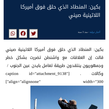
بكين: المنطاد الذي حلق فوق أميركا
اللاتينية صيني
أخبار دولية
- منذ 3 سنة
بكين: المنطاد الذي حلق فوق أميركا اللاتينية صيني
قالت إن العلاقات مع واشنطن تضررت بشكل خطر
وجمهوريون ينتقدون طريقة تعامل بايدن عين الجنوب /
وكالات . [caption id="attachment_9138"
align="alignnone" width="300"]