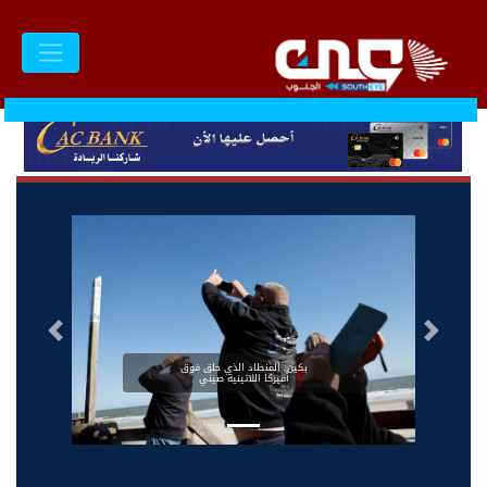
السابق
التالى
بكين: المنطاد الذي حلق فوق
أميركا اللاتينية صيني