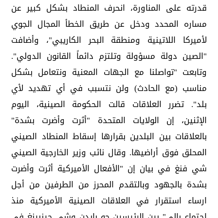
قدرته على المناورة، انحرف المنطاد بشكل كبير عن
مساره المحدد ودخل عن طريق الخطأ المجال الجوي
لأميركا اللاتينية ومنطقة البحر الكاريبي"، وأضافت
"الصين دولة مسؤولة وتلتزم دائماً القانون الدولي".
وتابعت "تواصلنا مع الجهات المعنية ونتعامل بشكل
مناسب (مع الحادث) ولن نتسبب في أي تهديد لأي
بلد". تضرر العلاقات قالت الحكومة الصينية، اليوم
الإثنين، إن الولايات المتحدة "أثرت وأضرت بشدة"
بالعلاقات بين البلدين بقرارها إسقاط المنطاد الصيني
المحلق فوق أراضيها. وقال نائب وزير الخارجية الصيني
شي فنغ في بيان إن "الأفعال الأميركية أثرت وأضرت
بشدة بالجهود وبالتقدم المحرز من الطرفين من أجل
ارساء استقرار في العلاقات الصينية الأميركية منذ
اجتماع بالي" بين الرئيسين جو بايدن وشي جينبينغ في