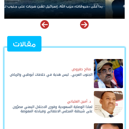
الإمارات ترسخ دعم الموهوبين والمبدعين العرب عبر مبادرات نوعية
ملهمة
مقالات
صالح حقروص
الجنوب العربي.. ليس هدية في خلافات أبوظبي والرياض
د. أمين العلياني
لماذا الوصاية السعودية وقوى الاحتلال اليمني مصرّون
على شيطنة المجلس الانتقالي وقيادته المفوضة
وحواضنه الشعبية؟