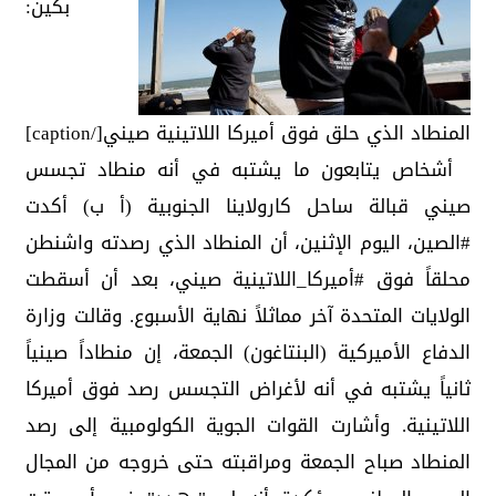
بكين:
المنطاد الذي حلق فوق أميركا اللاتينية صيني[/caption]
أشخاص يتابعون ما يشتبه في أنه منطاد تجسس
صيني قبالة ساحل كارولاينا الجنوبية (أ ب) أكدت
#الصين، اليوم الإثنين، أن المنطاد الذي رصدته واشنطن
محلقاً فوق #أميركا_اللاتينية صيني، بعد أن أسقطت
الولايات المتحدة آخر مماثلاً نهاية الأسبوع. وقالت وزارة
الدفاع الأميركية (البنتاغون) الجمعة، إن منطاداً صينياً
ثانياً يشتبه في أنه لأغراض التجسس رصد فوق أميركا
اللاتينية. وأشارت القوات الجوية الكولومبية إلى رصد
المنطاد صباح الجمعة ومراقبته حتى خروجه من المجال