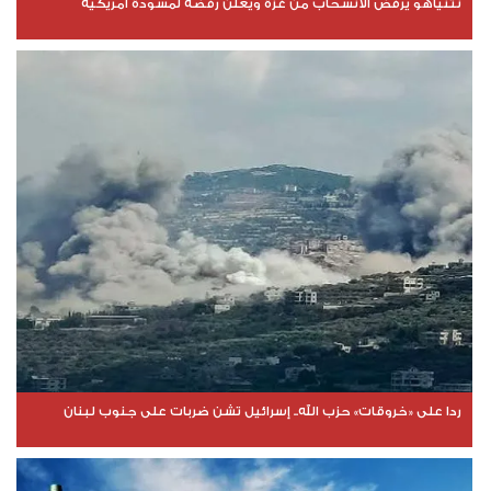
نتنياهو يرفض الانسحاب من غزة ويعلن رفضه لمسودة أمريكية
ردا على «خروقات» حزب الله.. إسرائيل تشن ضربات على جنوب لبنان