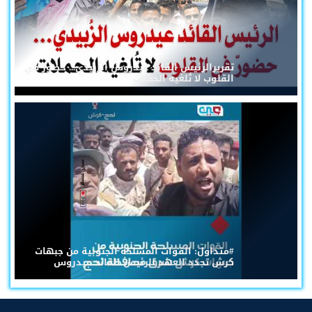
تقريرالرئيس القائد عيدروس الزُبيدي... حضورٌ في
القلوب لا تُلغيه الحملات
#متداول: القوات المسلحة الجنوبية من جبهات
كرش تجدد العهد للرئيس القائد عيدروس