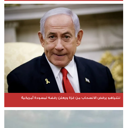
نتنياهو يرفض الانسحاب من غزة ويعلن رفضه لمسودة أمريكية