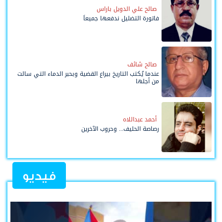
صالح علي الدويل باراس
فاتورة التضليل ندفعها جميعاً
صالح شائف
عندما يُكتب التاريخ بيراع القضية وبحبر الدماء التي سالت
من أجلها
أحمد عبداللاه
رصاصة الحليف... وحروب الآخرين
فيديو