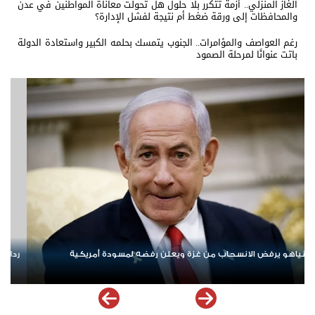
الغاز المنزلي.. أزمة تتكرر بلا حلول هل تحولت معاناة المواطنين في عدن
والمحافظات إلى ورقة ضغط أم نتيجة لفشل الإدارة؟
رغم العواصف والمؤامرات.. الجنوب يتمسك بحلمه الكبير واستعادة الدولة
باتت عنوانًا لمرحلة الصمود
ردا على «خروقات» حزب الله.. إسرائيل تشن ضربات على جنوب لبنان
الإما
ملهم