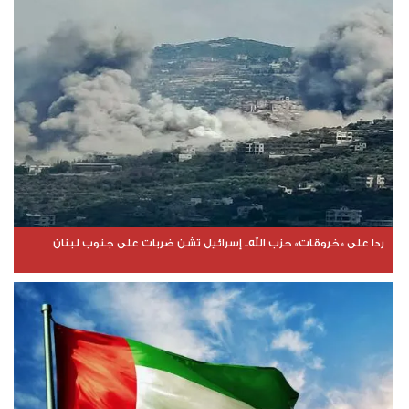
ردا على «خروقات» حزب الله.. إسرائيل تشن ضربات على جنوب لبنان