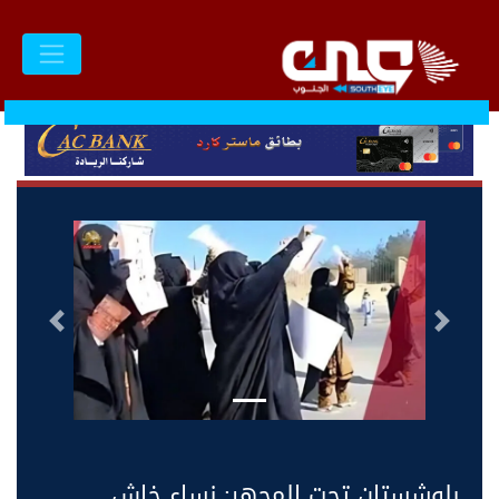
السابق
التالى
بلوشستان تحت المجهر: نساء خاش