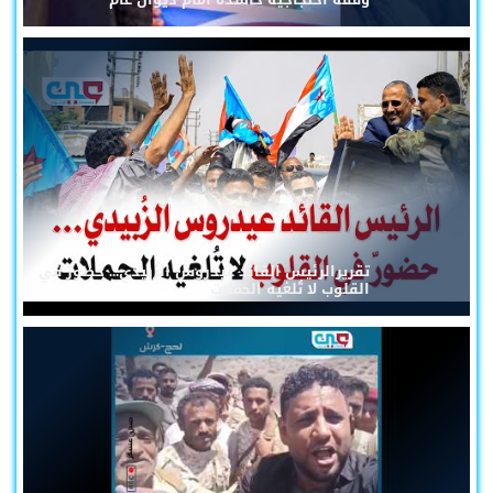
تقريرالرئيس القائد عيدروس الزُبيدي... حضورٌ في
القلوب لا تُلغيه الحملات