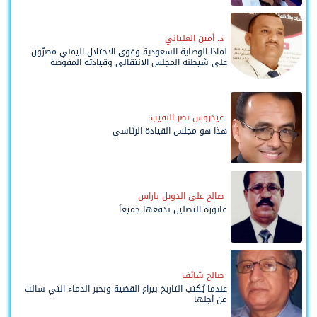
د. أمين العلياني
لماذا الوصاية السعودية وقوى الاحتلال اليمني مصرّون
على شيطنة المجلس الانتقالي وقيادته المفوضة
وحواضنه الشعبية؟
عيدروس نصر النقيب
هذا هو مجلس القيادة الرئاسي
صالح علي الدويل باراس
فاتورة التضليل ندفعها جميعاً
صالح شائف
عندما يُكتب التاريخ بيراع القضية وبحبر الدماء التي سالت
من أجلها