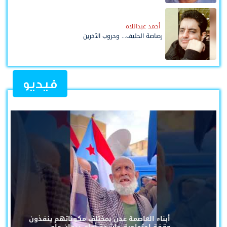
أحمد عبداللاه
رصاصة الحليف... وحروب الآخرين
فيديو
أبناء العاصمة عدن بمختلف مكوناتهم ينفذون
وقفة احتجاجية حاشدة أمام ديوان عام