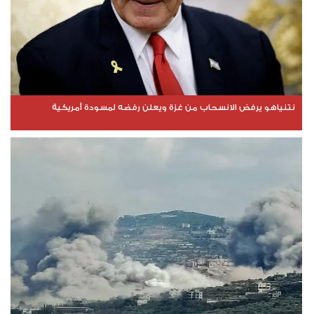
نتنياهو يرفض الانسحاب من غزة ويعلن رفضه لمسودة أمريكية