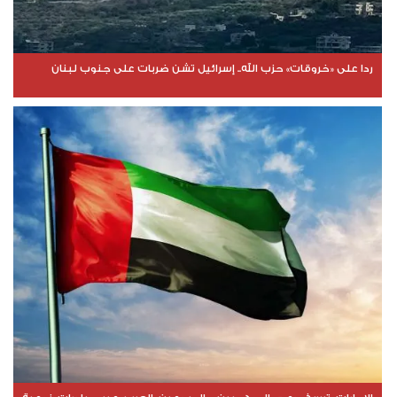
ردا على «خروقات» حزب الله.. إسرائيل تشن ضربات على جنوب لبنان