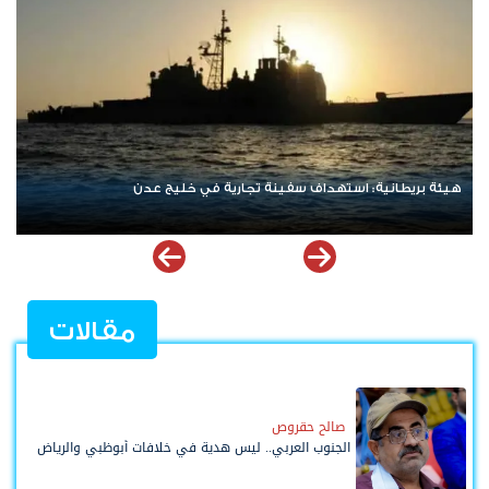
نتنياهو يرفض الانسحاب من غزة ويعلن رفضه لمسودة أمريكية
مقالات
صالح حقروص
الجنوب العربي.. ليس هدية في خلافات أبوظبي والرياض