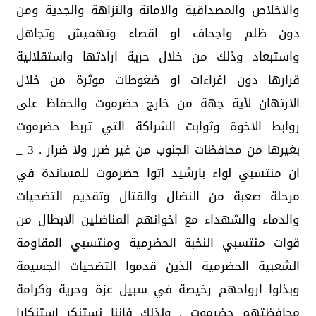
والاخلاص والمصداقية والامانة والنزاهة والجدية ومن
دون ظلم واجحاف او اقصاء وتهميش وتجاهل
واستبعاد وذلك من خلال حرية ارادتها واستقلالية
قرارها دون اغراءات او ضغوطات موثرة من خلال
الارتهان لأية جهة من خارج حضرموت والحفاظ على
روابط الاخوة وثوابت الشراكة التي تربط حضرموت
بغيرها من محافظات الجنوب من غير ضرر ولا ضرار . 3 _
ان منتسبي لواء بارشيد اتوا حضرموت للمساندة في
مرحلة صعبة من النضال والقتال وتقديم التضحيات
والدماء والشهداء مع اخوانهم المناضلين الابطال من
قوات منتسبي النخبة الحضرمية ومنتسبي المقاومة
الشعبية الحضرمية الذين قدموا التضحيات الجسيمة
وبذلوا ارواحهم رخيصة في سبيل عزة وحرية وكرامة
محافظتهم حضرموت . ولذلك فإننا نستنكر استنكارا