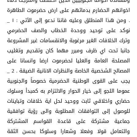
ومساندة اخواننا الجنوبيين الذين اختلطت وامتزجت دماء
اخوانهم الحضارم بدمائهم على ارض حضرموت الطاهرة
. ومن هذا المنطلق وعليه فاننا ندعو إلى الآتي : ١ _
نوكد على توحيد ووحدة الخطاب والصف الحضرمي
وترك الخلافات الغير مرغوبة والانقسامات غير المشروعة
جانبا تحت اي ظرف ومبرر مهما كان وتقديم وتغليب
المصلحة العامة والعليا لحضرموت ارضا وانسانا على
المصالح الشخصية الخاصة والنظرات الانانية الضيقة . 2 _
يجب على القوى الوطنية الحضرمية خصوصاً والجنوبية
عموما اللجو إلى خيار الحوار والالتزام به كمبدأ وسلوك
حضاري واخلاقي ثابت ووحيد لحل اية خلافات وتباينات
للوصول إلى التوافقات المطلوبة والى رؤية توافقية
جماعية مشتركة على قاعدة القواسم المشتركة
والتعامل قولا وفعلا وشعارا وسلوكا بحسن الثقة