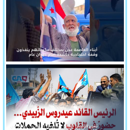
أبناء العاصمة عدن بمختلف مكوناتهم ينفذون
وقفة احتجاجية حاشدة أمام ديوان عام
تقريرالرئيس القائد عيدروس الزُبيدي... حضورٌ في