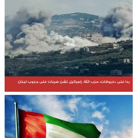
ردا على «خروقات» حزب الله.. إسرائيل تشن ضربات على جنوب لبنان