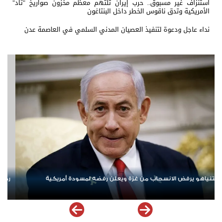
استنزاف غير مسبوق.. حرب إيران تلتهم معظم مخزون صواريخ "ثاد"
الأمريكية وتدق ناقوس الخطر داخل البنتاغون
نداء عاجل ودعوة لتنفيذ العصيان المدني السلمي في العاصمة عدن
روقات» حزب الله.. إسرائيل تشن ضربات على جنوب لبنان
الإمارات ترسخ د
ملهمة