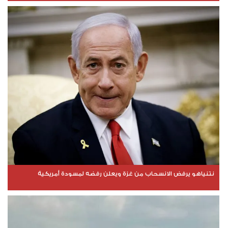
نتنياهو يرفض الانسحاب من غزة ويعلن رفضه لمسودة أمريكية