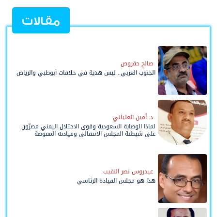
مقالات
صالح حقروص
الجنوب العربي.. ليس هدية في خلافات أبوظبي والرياض
د. أمين العلياني
لماذا الوصاية السعودية وقوى الاحتلال اليمني مصرّون
على شيطنة المجلس الانتقالي وقيادته المفوضة
وحواضنه الشعبية؟
عيدروس نصر النقيب
هذا هو مجلس القيادة الرئاسي