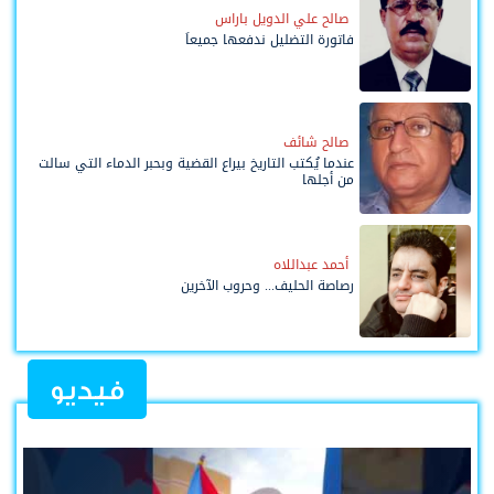
صالح علي الدويل باراس
فاتورة التضليل ندفعها جميعاً
صالح شائف
عندما يُكتب التاريخ بيراع القضية وبحبر الدماء التي سالت
من أجلها
أحمد عبداللاه
رصاصة الحليف... وحروب الآخرين
فيديو