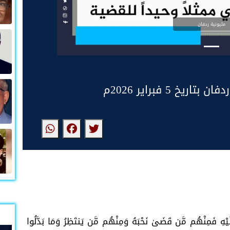
مليونية ردفان
 5 فبراير 2026م
َيْهِ فَمِنْهُم مَّن قَضَىٰ نَحْبَهُ وَمِنْهُم مَّن يَنتَظِرُ وَمَا بَدَّلُوا