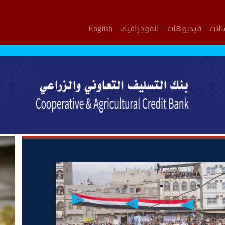
لات
فيديوهات
انفوجرافيك
English