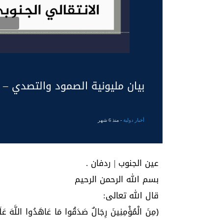
بيان مليونية الصمود والتصدي – ردفان بتاريخ
أخبار دولية
- منذ 6 شهر
عين الجنوب | ردفان .
بسم الله الرحمن الرحيم
قال الله تعالى:
﴿مِنَ الْمُؤْمِنِينَ رِجَالٌ صَدَقُوا مَا عَاهَدُوا اللَّهَ عَل