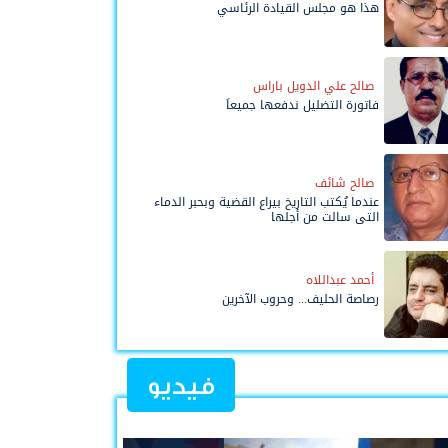
هذا هو مجلس القيادة الرئاسي
صالح علي الدويل باراس
فاتورة التضليل ندفعها جميعاً
صالح شائف
عندما يُكتب التاريخ بيراع القضية وبحبر الدماء
التي سالت من أجلها
أحمد عبداللاه
رصاصة الحليف... وحروب الآخرين
فيديو