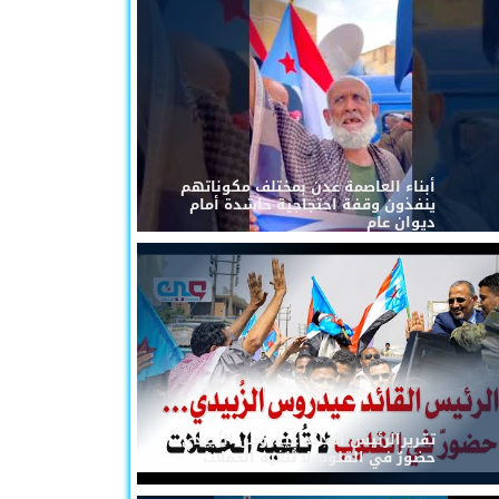
أبناء العاصمة عدن بمختلف مكوناتهم
ينفذون وقفة احتجاجية حاشدة أمام
ديوان عام
تقريرالرئيس القائد عيدروس الزُبيدي...
حضورٌ في القلوب لا تُلغيه الحملات