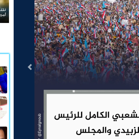
ردا على «خروقات» حزب
لبنان
التالى