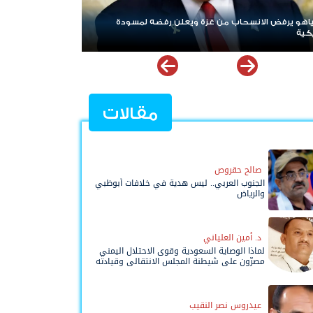
 الله.. إسرائيل تشن ضربات على جنوب
الإمارات ترسخ دعم الموهوبين والمبد
نوعية ملهمة
مقالات
صالح حقروص
الجنوب العربي.. ليس هدية في خلافات أبوظبي
والرياض
د. أمين العلياني
لماذا الوصاية السعودية وقوى الاحتلال اليمني
مصرّون على شيطنة المجلس الانتقالي وقيادته
المفوضة وحواضنه الشعبية؟
عيدروس نصر النقيب