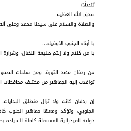
تَبْدِيلًا﴾
صدق الله العظيم
والصلاة والسلام على سيدنا محمد وعلى آله
يا أبناء الجنوب الأوفياء…
يا من كنتم ولا زلتم طليعة النضال، وشرارة ا
من ردفان مهد الثورة، ومن ساحات الصمود
توافدت إليه الجماهير من مختلف محافظات الج
إن ردفان كانت ولا تزال منطلق البدايات، 
الجنوبي، وتؤكد ومعها جماهير الجنوب ك
دولته الفيدرالية المستقلة كاملة السيادة بحد