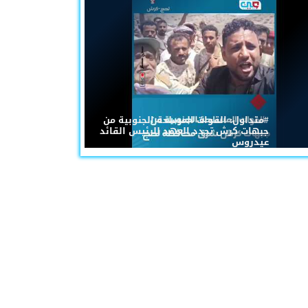
#متداول: القوات المسلحة الجنوبية من
جبهات كرش تجدد العهد للرئيس القائد
عيدروس