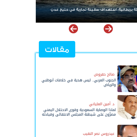
ياهو يرفض الانسحاب من غزة ويعلن رفضه لمسودة
كية
مقالات
صالح حقروص
الجنوب العربي.. ليس هدية في خلافات أبوظبي
والرياض
د. أمين العلياني
لماذا الوصاية السعودية وقوى الاحتلال اليمني
مصرّون على شيطنة المجلس الانتقالي وقيادته
المفوضة وحواضنه الشعبية؟
عيدروس نصر النقيب