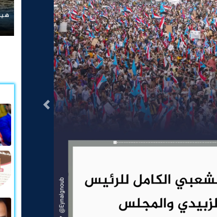
نتن
أمري
التالى