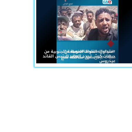
#متداول: القوات المسلحة الجنوبية من
جبهات كرش تجدد العهد للرئيس القائد
عيدروس