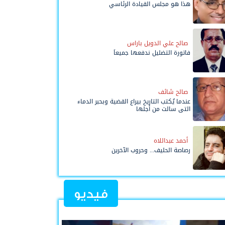
هذا هو مجلس القيادة الرئاسي
صالح علي الدويل باراس
فاتورة التضليل ندفعها جميعاً
صالح شائف
عندما يُكتب التاريخ بيراع القضية وبحبر الدماء
التي سالت من أجلها
أحمد عبداللاه
رصاصة الحليف... وحروب الآخرين
فيديو