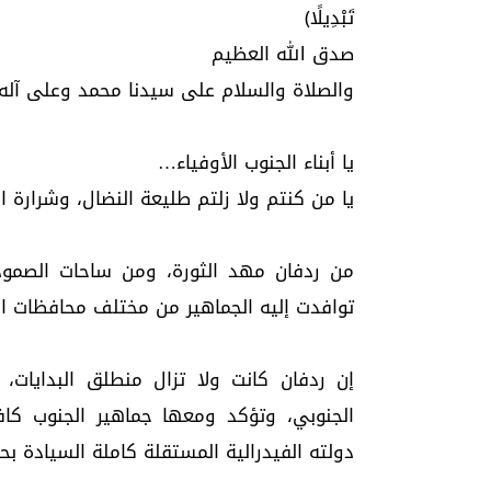
تَبْدِيلًا﴾
صدق الله العظيم
والصلاة والسلام على سيدنا محمد وعلى آله
يا أبناء الجنوب الأوفياء…
يا من كنتم ولا زلتم طليعة النضال، وشرارة ا
من ردفان مهد الثورة، ومن ساحات الصمود
توافدت إليه الجماهير من مختلف محافظات الج
إن ردفان كانت ولا تزال منطلق البدايات، 
الجنوبي، وتؤكد ومعها جماهير الجنوب ك
دولته الفيدرالية المستقلة كاملة السيادة بحد