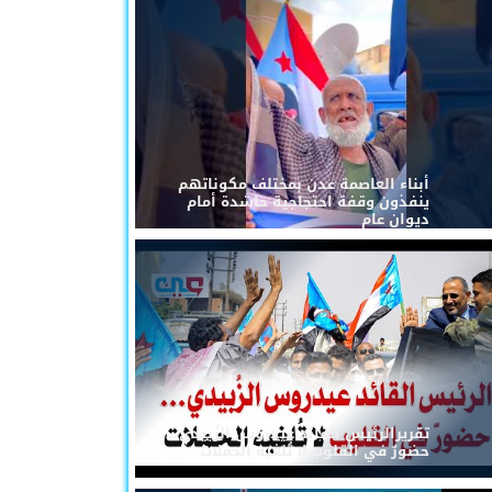
أبناء العاصمة عدن بمختلف مكوناتهم
ينفذون وقفة احتجاجية حاشدة أمام
ديوان عام
تقريرالرئيس القائد عيدروس الزُبيدي...
حضورٌ في القلوب لا تُلغيه الحملات