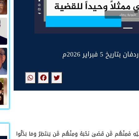
مليونية ردفان
 5 فبراير 2026م
َيْهِ فَمِنْهُم مَّن قَضَىٰ نَحْبَهُ وَمِنْهُم مَّن يَنتَظِرُ وَمَا بَدَّلُوا