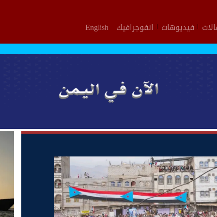
لات
فيديوهات
انفوجرافيك
English