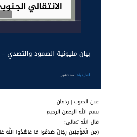
بيان مليونية الصمود والتصدي – ردفان بتاريخ
أخبار دولية
- منذ 6 شهر
عين الجنوب | ردفان .
بسم الله الرحمن الرحيم
قال الله تعالى:
﴿مِنَ الْمُؤْمِنِينَ رِجَالٌ صَدَقُوا مَا عَاهَدُوا اللَّهَ عَل