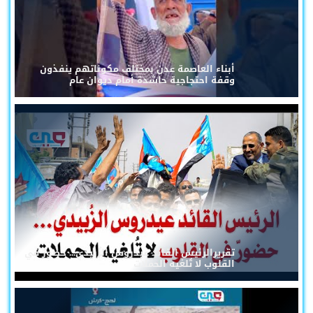
أبناء العاصمة عدن بمختلف مكوناتهم ينفذون
وقفة احتجاجية حاشدة أمام ديوان عام
تقريرالرئيس القائد عيدروس الزُبيدي... حضورٌ في
القلوب لا تُلغيه الحملات