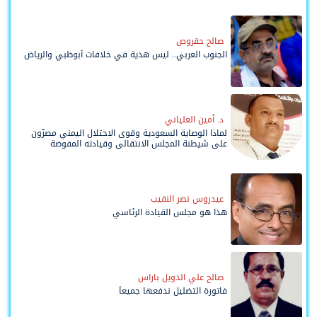
صالح حقروص
الجنوب العربي.. ليس هدية في خلافات أبوظبي والرياض
د. أمين العلياني
لماذا الوصاية السعودية وقوى الاحتلال اليمني مصرّون
على شيطنة المجلس الانتقالي وقيادته المفوضة
وحواضنه الشعبية؟
عيدروس نصر النقيب
هذا هو مجلس القيادة الرئاسي
صالح علي الدويل باراس
فاتورة التضليل ندفعها جميعاً