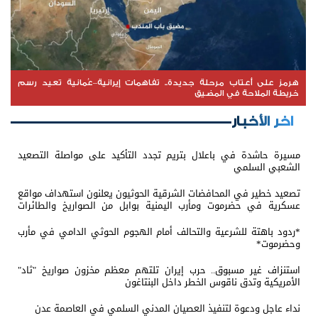
هرمز على أعتاب مرحلة جديدة.. تفاهمات إيرانية–عُمانية تعيد رسم
خريطة الملاحة في المضيق
اخر الأخبار
مسيرة حاشدة في باعلال بتريم تجدد التأكيد على مواصلة التصعيد
الشعبي السلمي
تصعيد خطير في المحافضات الشرقية الحوثيون يعلنون استهداف مواقع
عسكرية في حضرموت ومأرب اليمنية بوابل من الصواريخ والطائرات
المسيّرة
*ردود باهتة للشرعية والتحالف أمام الهجوم الحوثي الدامي في مأرب
وحضرموت*
استنزاف غير مسبوق.. حرب إيران تلتهم معظم مخزون صواريخ "ثاد"
الأمريكية وتدق ناقوس الخطر داخل البنتاغون
نداء عاجل ودعوة لتنفيذ العصيان المدني السلمي في العاصمة عدن