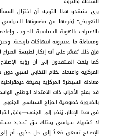
السلطة والثروة.
يرى منتقدو هذا التوجه أن اختزال المسألة
للتعويض” يُفرغها من مضمونها السياسي. ف
بالاعتراف بالهوية السياسية للجنوب، وإعاد
ومساءلة ما يعتبرونه انتهاكات تاريخية. وحين
فإن ذلك يُفسَّر على أنه إنكار لطبيعة الصراع ا
كما يلفت المنتقدون إلى أن رؤية الإصلاح
المركزية واعتماد نظام انتخابي نسبي دون 
معادلة السيطرة المركزية بصيغة ديمقراطية 
قد يمنح الأحزاب ذات الامتداد الوطني الوا
بالضرورة خصوصية المزاج السياسي الجنوبي أو 
في هذا الإطار، يُنظر إلى الجنوب—وفق القر
لا كشريك سياسي يمتلك حق تحديد مستقبله
الإصلاح تسعى فعلاً إلى حل جذري، أم إلى