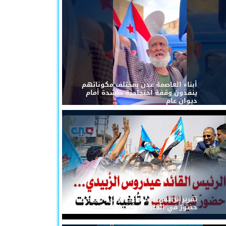
أبناء العاصمة عدن بمختلف مكوناتهم
ينفذون وقفة احتجاجية حاشدة أمام
ديوان عام
تقريرالرئيس القائد عيدروس الزُبيدي...
حضورٌ في القلوب لا تُلغيه الحملات