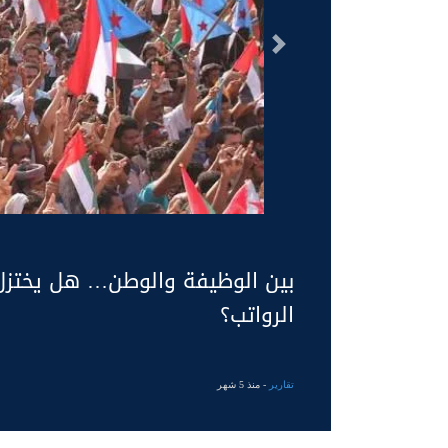
السابق
بين الوظيفة والوطن… هل يختزل
الرواتب؟
تقارير
- منذ 5 شهر