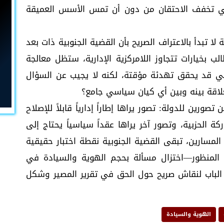
لتي تخفف الاحتقان من دون أن تمس الأسس العميقة
ا تبدأ بالاعتراف الصريح بأن القضية الجنوبية ذات بعد
لب بخيارات تتجاوز اللامركزية الإدارية، ستظل معالجة
ي قد يحقق تهدئة مؤقتة، لكنه لا يجيب عن السؤال
علاقة بينه وبين أي كيان سياسي جامع؟
رين للدولة: تصور يراها إطاراً إدارياً قابلاً للإصلاح
ة الحزبية، وتصور آخر يراها عقداً سياسياً يحتاج إلى
لمسارين، تبقى القضية الجنوبية نقطة اختبار حقيقية
لمنظور—اختزال مسألة بحجم الهوية والسيادة في
 الباب لنقاش صريح حول الحق في تقرير المصير وشكل
الهوية والسيادة