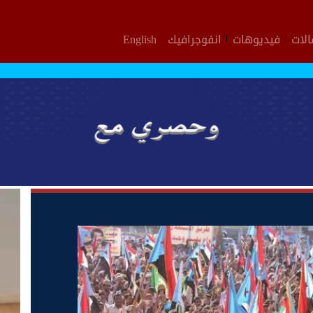
لات
فيديوهات
انفوجرافيك
English