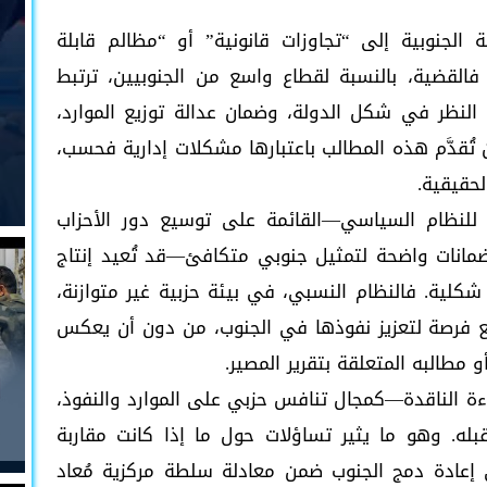
 الجنوبية إلى “تجاوزات قانونية” أو “مظالم قابلة
القضية، بالنسبة لقطاع واسع من الجنوبيين، ترتبط
ة النظر في شكل الدولة، وضمان عدالة توزيع الموارد،
 تُقدَّم هذه المطالب باعتبارها مشكلات إدارية فحسب،
لحقيقية.
 للنظام السياسي—القائمة على توسيع دور الأحزاب
ضمانات واضحة لتمثيل جنوبي متكافئ—قد تُعيد إنتاج
شكلية. فالنظام النسبي، في بيئة حزبية غير متوازنة،
سع فرصة لتعزيز نفوذها في الجنوب، من دون أن يعكس
مطالبه المتعلقة بتقرير المصير.
اءة الناقدة—كمجال تنافس حزبي على الموارد والنفوذ،
. وهو ما يثير تساؤلات حول ما إذا كانت مقاربة
 إعادة دمج الجنوب ضمن معادلة سلطة مركزية مُعاد