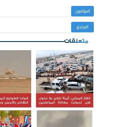
المؤلفون
المراجع
متعلقات
الغاز المنزلي.. أزمة تتكرر بلا حلول
قوات الطوارئ الي
هل تحولت معاناة المواطنين
التفاخر بالأمس و
في عدن والمحافظات إلى ورقة
اليوم
ضغط أم نتيجة لفشل الإدارة؟