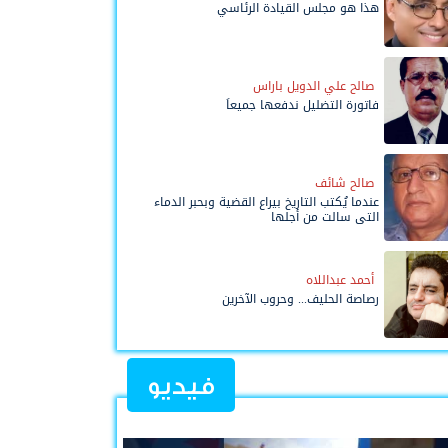
هذا هو مجلس القيادة الرئاسي
صالح علي الدويل باراس
فاتورة التضليل ندفعها جميعاً
صالح شائف
عندما يُكتب التاريخ بيراع القضية وبحبر الدماء
التي سالت من أجلها
أحمد عبداللاه
رصاصة الحليف... وحروب الآخرين
فيديو