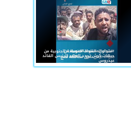
#متداول: القوات المسلحة الجنوبية من
جبهات كرش تجدد العهد للرئيس القائد
عيدروس