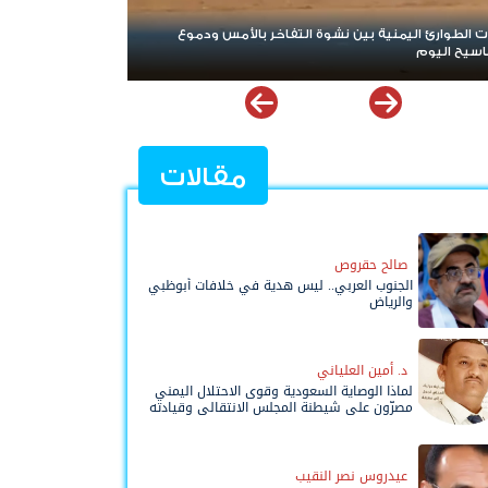
موع
تصعيد جديد يهز مأرب وحضرموت.. الهجوم الحوثي يخلط
الأوراق ويعيد البلد إلى حافة المواجهة الشاملة
مقالات
صالح حقروص
الجنوب العربي.. ليس هدية في خلافات أبوظبي
والرياض
د. أمين العلياني
لماذا الوصاية السعودية وقوى الاحتلال اليمني
مصرّون على شيطنة المجلس الانتقالي وقيادته
المفوضة وحواضنه الشعبية؟
عيدروس نصر النقيب