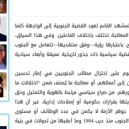
شهد القاىم تعود القضية الجنوبية إلى الواجهة كلما
المعالجة تختلف باختلاف الفاعلين. وفي هذا السياق،
لاح، باعتبارها رؤية—وفق منتقديها—تتعامل مع الجنوب
 لا قضية سياسية ذات جذور تاريخية عميقة وأبعاد سيادية
قوم على اختزال مطالب الجنوبيين في إطار تحسين
 إلى أعمالهم، أو معالجة ما يُصنف ضمن “اختلالات ما
ورهم، من صراع سياسي مرتبط بالهوية والتمثيل وحق
تها بقرارات حكومية أو إصلاحات إدارية. غير أن هذا
 جوهر الأزمة لا يكمن في عدد الوظائف أو مستوى
الخدمات، بل في طبيعة العلاقة بين المركز والجنوب منذ حرب 1994 وما أعقبها من تحولات في بنية