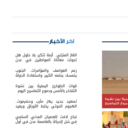
اخر الأخبار
الغاز المنزلي.. أزمة تتكرر بلا حلول هل
تحولت معاناة المواطنين في عدن
والمحافظات إلى ورقة ضغط أم نتيجة
لفشل الإدارة؟
رغم العواصف والمؤامرات.. الجنوب
يتمسك بحلمه الكبير واستعادة الدولة
باتت عنوانًا لمرحلة الصمود
قوات الطوارئ اليمنية بين نشوة
التفاخر بالأمس ودموع التماسيح اليوم
منية بين نشوة
تصعيد جديد يهز مأرب وحضرموت..
دموع التماسيح
الهجوم الحوثي يخلط الأوراق ويعيد
البلد إلى حافة المواجهة الشاملة
نجاح لافت للعصيان المدني السلمي
في شل الحركة بالعاصمة عدن في أول
أيامه تلبيةً لدعوة النقابات العمالية