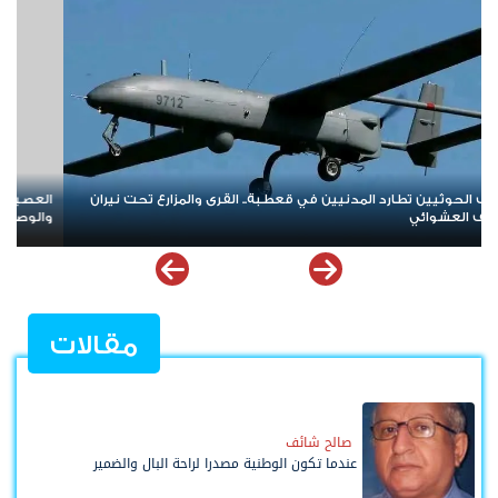
عصيان المدني الجنوبي.. صرخة شعبية مدوية في وجه الهيمنة
«الجنود
لوصاية وإعلان تمسّك الجنوب بحقه في تقرير مصيره
منظومة
مقالات
صالح شائف
عندما تكون الوطنية مصدرا لراحة البال والضمير