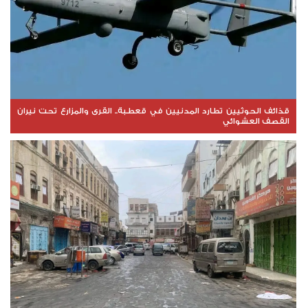
قذائف الحوثيين تطارد المدنيين في قعطبة.. القرى والمزارع تحت نيران
القصف العشوائي