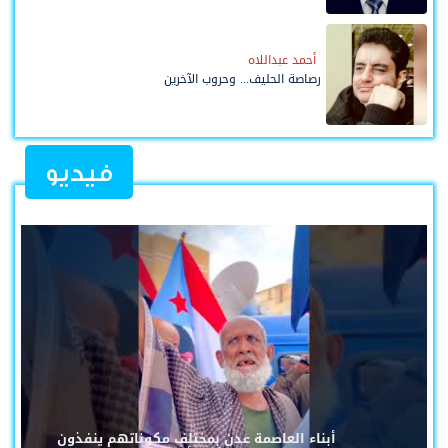
أحمد عبداللاه
رصاصة الحليف... وحروب الآخرين
فيديو
أبناء العاصمة عدن بمختلف مكوناتهم ينفذون