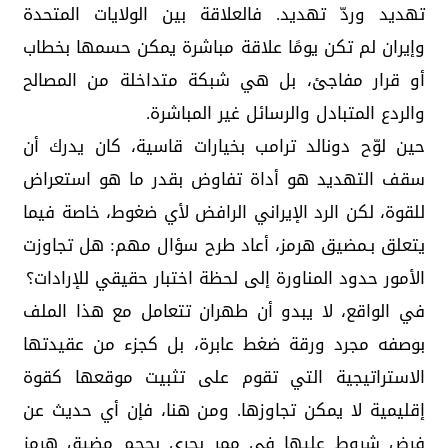
تهديد وردّ تهديد. فالعلاقة بين الولايات المتحدة
وإيران لم تكن يومًا علاقة مباشرة يمكن حسمها بخطاب
أو قرار مفاجئ، بل هي شبكة متداخلة من المصالح
والردع المتبادل والرسائل غير المباشرة.
حين لوّح دونالد ترامب بخيارات قاسية، كان يدرك أن
سقف التهديد هو أداة تفاوض بقدر ما هو استعراض
للقوة، لكن الرد الإيراني الرافض لأي ضغوط، خاصة فيما
يتعلق بـمضيق هرمز، أعاد طرح سؤال مهم: هل تجاوزت
الأمور حدود المناورة إلى لحظة اختبار حقيقي للإرادات؟
في الواقع، لا يبدو أن طهران تتعامل مع هذا الملف
بوصفه مجرد ورقة ضغط عابرة، بل كجزء من عقيدتها
الاستراتيجية التي تقوم على تثبيت موقعها كقوة
إقليمية لا يمكن تجاوزها. ومن هنا، فإن أي حديث عن
فرض شروط عليها في ممر بحري بحجم مضيق هرمز