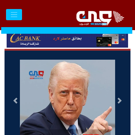
السابق
التالى