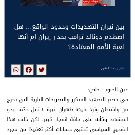
بين نيران التهديدات وحدود الواقع… هل
اصطدم دونالد ترامب بجدار إيران أم أنها
لعبة الأمم المعتادة؟
تقارير
- منذ 4 شهر
عين الجنوب|| خاص:
في خضم التصعيد المتكرر والتصريحات النارية التي تخرج
من واشنطن وترد عليها طهران بنبرة لا تقل حدّة، يبدو
المشهد وكأنه على حافة انفجار كبير، لكن خلف هذا
الضجيج السياسي تختبئ حسابات أكثر تعقيدًا من مجرد