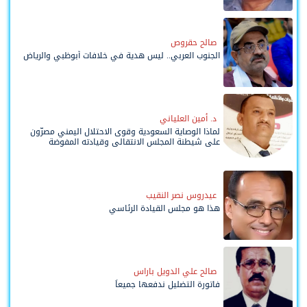
صالح حقروص
الجنوب العربي.. ليس هدية في خلافات أبوظبي والرياض
د. أمين العلياني
لماذا الوصاية السعودية وقوى الاحتلال اليمني مصرّون
على شيطنة المجلس الانتقالي وقيادته المفوضة
وحواضنه الشعبية؟
عيدروس نصر النقيب
هذا هو مجلس القيادة الرئاسي
صالح علي الدويل باراس
فاتورة التضليل ندفعها جميعاً