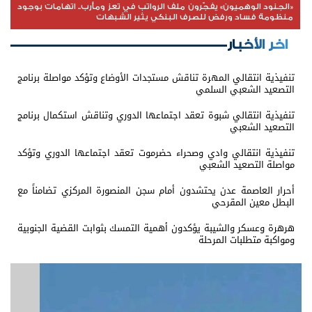
«الجنود الوهميون» يفجّرون ملف الرواتب في تعز ومأرب.. اتهامات بوجود
منظومة فساد ورفض للصرف البنكي يثير الشبهات
اخر الأخبار
تنفيذية انتقالي المهرة تناقش مستجدات الأوضاع وتؤكد مواصلة برنامج
التصعيد الشعبي السلمي
تنفيذية انتقالي شبوة تعقد اجتماعها الدوري وتناقش استكمال برنامج
التصعيد الشعبي
تنفيذية انتقالي وادي وصحراء حضرموت تعقد اجتماعها الدوري وتؤكد
مواصلة التصعيد الشعبي
أحرار العاصمة عدن يحتشدون أمام سجن المنصورة المركزي تضامناً مع
البطل معين المقرحي
هرهرة وعسكر والشيبة يؤكدون أهمية التمسك بثوابت القضية الجنوبية
ومواكبة متطلبات المرحلة