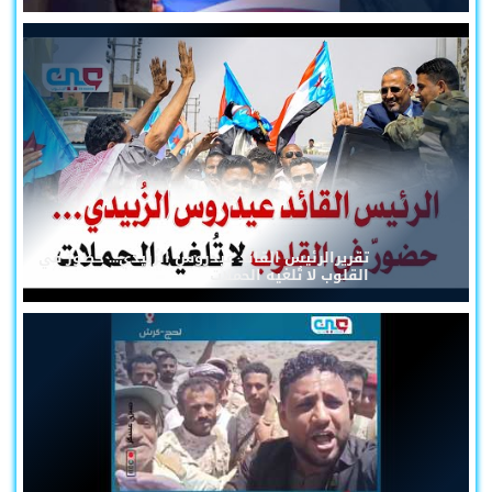
تقريرالرئيس القائد عيدروس الزُبيدي... حضورٌ في
القلوب لا تُلغيه الحملات