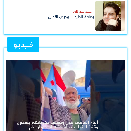
أحمد عبداللاه
رصاصة الحليف... وحروب الآخرين
فيديو
أبناء العاصمة عدن بمختلف مكوناتهم ينفذون
وقفة احتجاجية حاشدة أمام ديوان عام