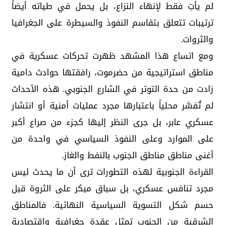
لم يأتِ فقط لإنهاء النزاع، بل يحمل في طياته أيضاً
ترتيبات تتعلق بتقاسم النفوذ والسيطرة على الجغرافيا
والثروات.
ومع اتساع هذا المشهد ظهرت تحركات عسكرية في
مناطق استراتيجية من حضرموت، رافقتها حوادث دامية
زادت من حدة التوتر في الشارع الجنوبي. هذه الأحداث
لم تُفسَّر محلياً باعتبارها مجرد عمليات أمنية أو انتشار
عسكري عابر، بل جرى النظر إليها كجزء من صراع أكبر
على الموارد وعلى النفوذ السياسي في واحدة من
أغنى مناطق مناطق الجنوب بالنفط والغاز.
القراءة الجنوبية لهذه التطورات ترى أن ما يحدث ليس
مجرد تنافس عسكري، بل سباق مبكر على الثروة قبل
حسم شكل التسوية السياسية النهائية. فالمناطق
الشرقية من الجنوب تمثل عقدة جغرافية واقتصادية