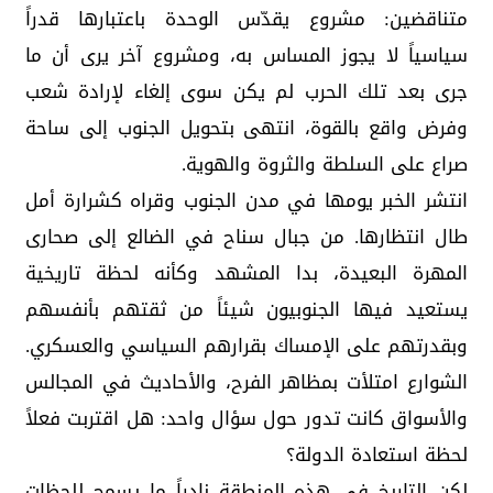
متناقضين: مشروع يقدّس الوحدة باعتبارها قدراً
سياسياً لا يجوز المساس به، ومشروع آخر يرى أن ما
جرى بعد تلك الحرب لم يكن سوى إلغاء لإرادة شعب
وفرض واقع بالقوة، انتهى بتحويل الجنوب إلى ساحة
صراع على السلطة والثروة والهوية.
انتشر الخبر يومها في مدن الجنوب وقراه كشرارة أمل
طال انتظارها. من جبال سناح في الضالع إلى صحارى
المهرة البعيدة، بدا المشهد وكأنه لحظة تاريخية
يستعيد فيها الجنوبيون شيئاً من ثقتهم بأنفسهم
وبقدرتهم على الإمساك بقرارهم السياسي والعسكري.
الشوارع امتلأت بمظاهر الفرح، والأحاديث في المجالس
والأسواق كانت تدور حول سؤال واحد: هل اقتربت فعلاً
لحظة استعادة الدولة؟
لكن التاريخ في هذه المنطقة نادراً ما يسمح للحظات