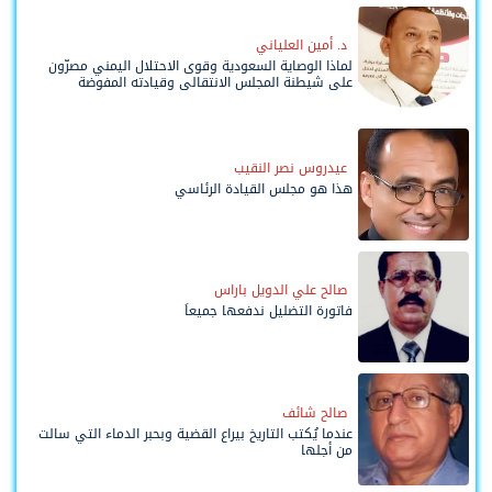
د. أمين العلياني
لماذا الوصاية السعودية وقوى الاحتلال اليمني مصرّون
على شيطنة المجلس الانتقالي وقيادته المفوضة
وحواضنه الشعبية؟
عيدروس نصر النقيب
هذا هو مجلس القيادة الرئاسي
صالح علي الدويل باراس
فاتورة التضليل ندفعها جميعاً
صالح شائف
عندما يُكتب التاريخ بيراع القضية وبحبر الدماء التي سالت
من أجلها