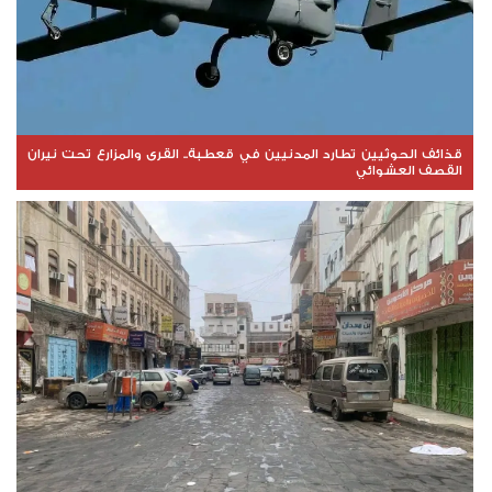
قذائف الحوثيين تطارد المدنيين في قعطبة.. القرى والمزارع تحت نيران
القصف العشوائي