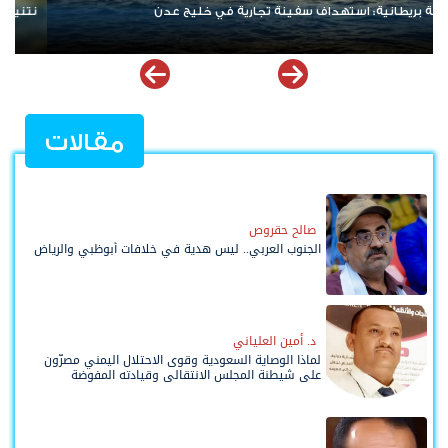
 الانسحاب من غزة ويعلن رفضه لمسودة أمريكية
ردا على «خروقات» 
مقالات
صالح حقروص
الجنوب العربي.. ليس هدية في خلافات أبوظبي والرياض
د. أمين العلياني
لماذا الوصاية السعودية وقوى الاحتلال اليمني مصرّون
على شيطنة المجلس الانتقالي وقيادته المفوضة
وحواضنه الشعبية؟