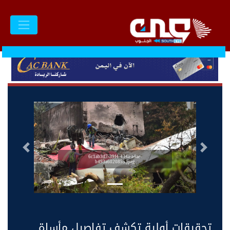
السابق
التالى
6c1ab3d7-39f4-434a-a4ae-
b493a6020855.jpeg
تحقيقات أولية تكشف تفاصيل مأساة