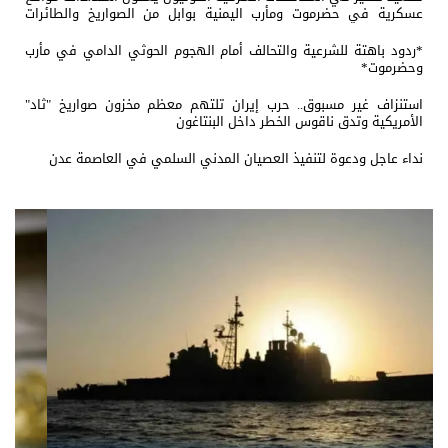
عسكرية في حضرموت ومأرب اليمنية بوابل من الصواريخ والطائرات
المسيّرة
*ردود باهتة للشرعية والتحالف أمام الهجوم الحوثي الدامي في مأرب
وحضرموت*
استنزاف غير مسبوق.. حرب إيران تلتهم معظم مخزون صواريخ "ثاد"
الأمريكية وتدق ناقوس الخطر داخل البنتاغون
نداء عاجل ودعوة لتنفيذ العصيان المدني السلمي في العاصمة عدن