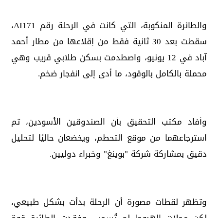
والطائرة المنكوبة، التي كانت في الرحلة رقم AI171،
سقطت بعد 30 ثانية فقط من إقلاعها من مطار أحمد
آباد في 12 يونيو، واصطدمت بسكن طلابي قريب وهي
محملة بالكامل بالوقود، ما أدى إلى انفجار ضخم.
وأفاد مكتب التحقيق بأن الصندوقين الأسودين، تم
استرجاعهما من موقع التحطم، ويخضعان حاليًا لتحليل
دقيق بمشاركة شركة "بوينغ" وخبراء دوليين.
وتظهر لقطات مصورة أن الرحلة بدأت بشكل طبيعي،