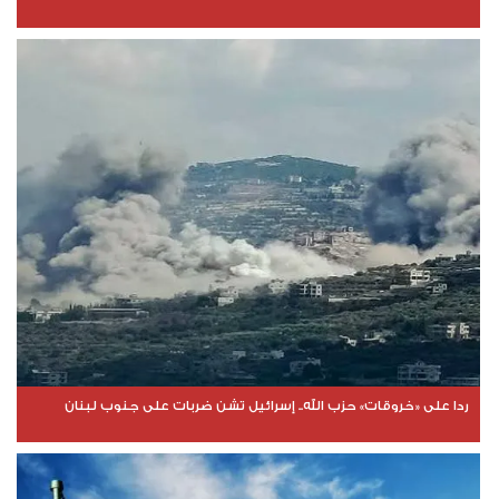
ردا على «خروقات» حزب الله.. إسرائيل تشن ضربات على جنوب لبنان