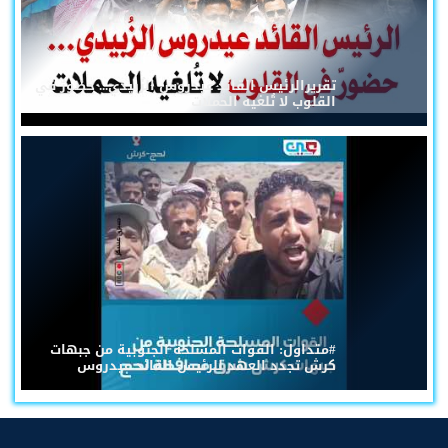
تقريرالرئيس القائد عيدروس الزُبيدي... حضورٌ في
القلوب لا تُلغيه الحملات
#متداول: القوات المسلحة الجنوبية من جبهات
كرش تجدد العهد للرئيس القائد عيدروس