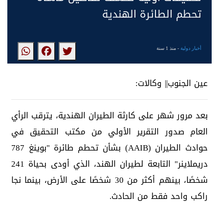
تحطم الطائرة الهندية
أخبار دولية
- منذ 1 سنة
عين الجنوب|| وكالات:
بعد مرور شهر على كارثة الطيران الهندية، يترقب الرأي
العام صدور التقرير الأولي من مكتب التحقيق في
حوادث الطيران (AAIB) بشأن تحطم طائرة "بوينغ 787
دريملاينر" التابعة لطيران الهند، الذي أودى بحياة 241
شخصًا، بينهم أكثر من 30 شخصًا على الأرض، بينما نجا
راكب واحد فقط من الحادث.