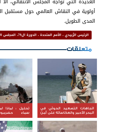
العديدة التي تواجه المجلس الانتقالي، الا
أولوية في النقاش العالمي حول مستقبل ا
المدى الطويل.
الرئيس الزُبيدي ، الأمم المتحدة ، الدورة ال79، المجلس الانتقالي الجنوبي ، نيويورك
متعلقات
اتجاهات التصعيد الحوثي في
تحليل : لماذا ا
البحر الأحمر وانعكاساته على أمن
سماء حضرموت 
الملاحة في الإقليم
واختفت امام 
الحوثية؟