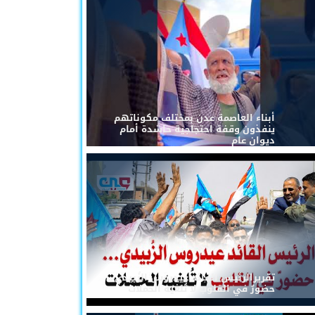
أبناء العاصمة عدن بمختلف مكوناتهم
ينفذون وقفة احتجاجية حاشدة أمام
ديوان عام
تقريرالرئيس القائد عيدروس الزُبيدي...
حضورٌ في القلوب لا تُلغيه الحملات