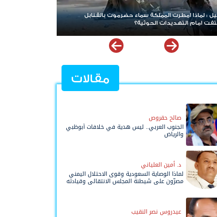
 يعني فرض الحوثيين حصارًا على السعودية؟
مقالات
صالح حقروص
الجنوب العربي.. ليس هدية في خلافات أبوظبي
والرياض
د. أمين العلياني
لماذا الوصاية السعودية وقوى الاحتلال اليمني
مصرّون على شيطنة المجلس الانتقالي وقيادته
المفوضة وحواضنه الشعبية؟
عيدروس نصر النقيب