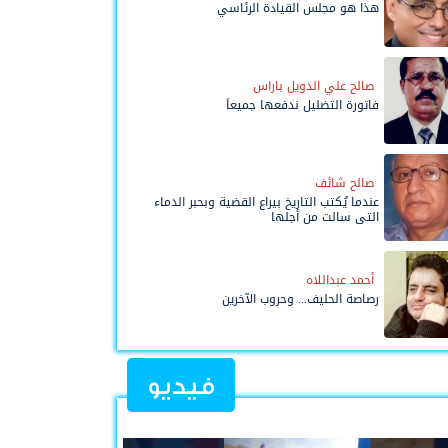
هذا هو مجلس القيادة الرئاسي
صالح علي الدويل باراس
فاتورة التضليل ندفعها جميعاً
صالح شائف
عندما يُكتب التاريخ بيراع القضية وبحبر الدماء
التي سالت من أجلها
أحمد عبداللاه
رصاصة الحليف... وحروب الآخرين
فيديو