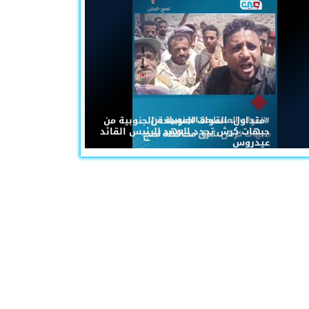
#متداول: القوات المسلحة الجنوبية من
جبهات كرش تجدد العهد للرئيس القائد
عيدروس