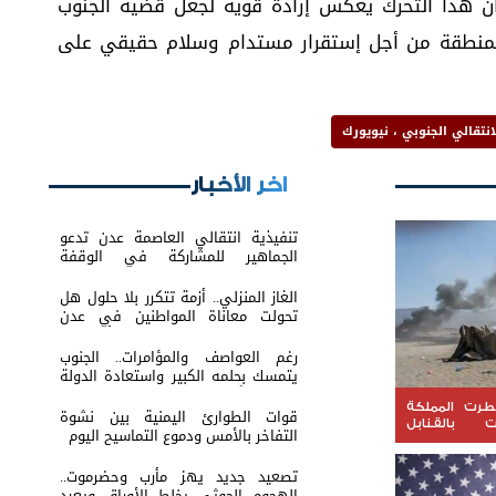
 ان هذا التحرك يعكس إرادة قوية لجعل قضية الجنوب
لمنطقة من أجل إستقرار مستدام وسلام حقيقي على
اخر الأخبار
تنفيذية انتقالي العاصمة عدن تدعو
الجماهير للمشاركة في الوقفة
التضامنية مع المعتقل البطل معين
المقرحي
الغاز المنزلي.. أزمة تتكرر بلا حلول هل
تحولت معاناة المواطنين في عدن
والمحافظات إلى ورقة ضغط أم نتيجة
لفشل الإدارة؟
رغم العواصف والمؤامرات.. الجنوب
يتمسك بحلمه الكبير واستعادة الدولة
باتت عنوانًا لمرحلة الصمود
مطرت المملكة
قوات الطوارئ اليمنية بين نشوة
بالقنابل
التفاخر بالأمس ودموع التماسيح اليوم
التهديدات
تصعيد جديد يهز مأرب وحضرموت..
الهجوم الحوثي يخلط الأوراق ويعيد