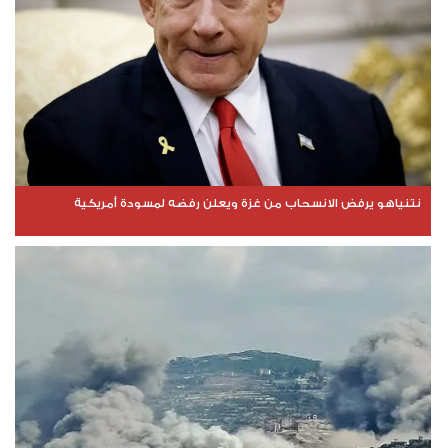
نتنياهو يرفض الانسحاب من غزة ويعلن رفضه لمسودة أمريكية