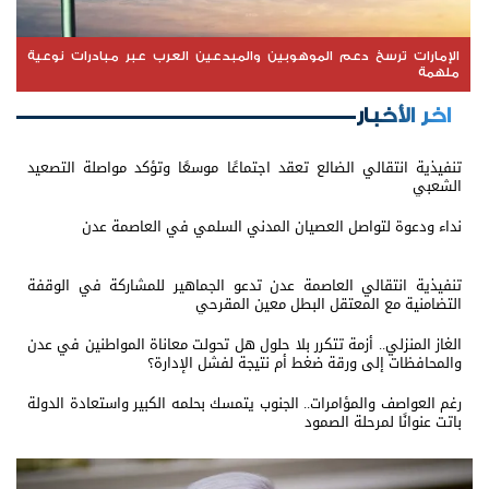
الإمارات ترسخ دعم الموهوبين والمبدعين العرب عبر مبادرات نوعية
ملهمة
اخر الأخبار
تنفيذية انتقالي الضالع تعقد اجتماعًا موسعًا وتؤكد مواصلة التصعيد
الشعبي
نداء ودعوة لتواصل العصيان المدني السلمي في العاصمة عدن
تنفيذية انتقالي العاصمة عدن تدعو الجماهير للمشاركة في الوقفة
التضامنية مع المعتقل البطل معين المقرحي
الغاز المنزلي.. أزمة تتكرر بلا حلول هل تحولت معاناة المواطنين في عدن
والمحافظات إلى ورقة ضغط أم نتيجة لفشل الإدارة؟
رغم العواصف والمؤامرات.. الجنوب يتمسك بحلمه الكبير واستعادة الدولة
باتت عنوانًا لمرحلة الصمود