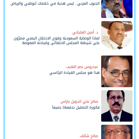
الجنوب العربي.. ليس هدية في خلافات أبوظبي والرياض
د. أمين العلياني
لماذا الوصاية السعودية وقوى الاحتلال اليمني مصرّون
على شيطنة المجلس الانتقالي وقيادته المفوضة
وحواضنه الشعبية؟
عيدروس نصر النقيب
هذا هو مجلس القيادة الرئاسي
صالح علي الدويل باراس
فاتورة التضليل ندفعها جميعاً
صالح شائف