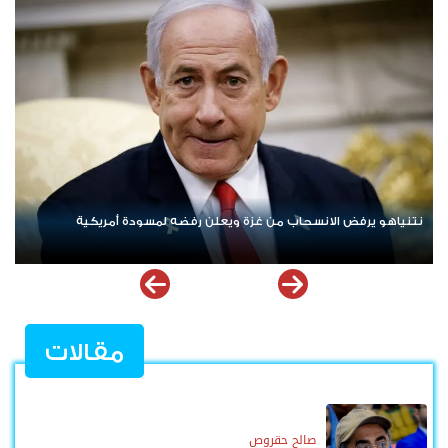
ردا على «خروقات» حزب الله.. إسرائيل تشن ضربات على جنوب لبنان
مقالات
صالح حقروص