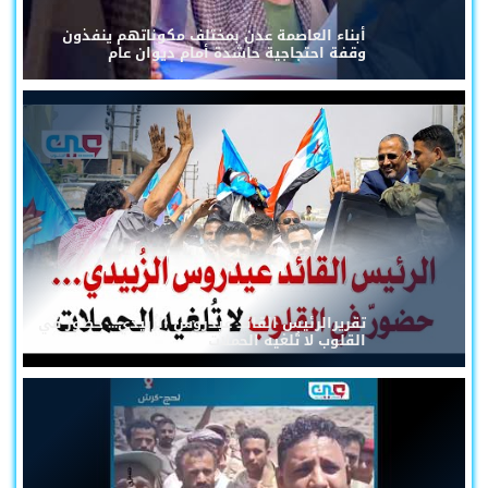
أبناء العاصمة عدن بمختلف مكوناتهم ينفذون
وقفة احتجاجية حاشدة أمام ديوان عام
تقريرالرئيس القائد عيدروس الزُبيدي... حضورٌ في
القلوب لا تُلغيه الحملات