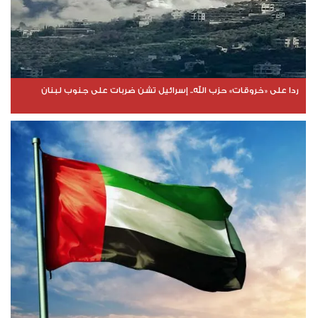
ردا على «خروقات» حزب الله.. إسرائيل تشن ضربات على جنوب لبنان