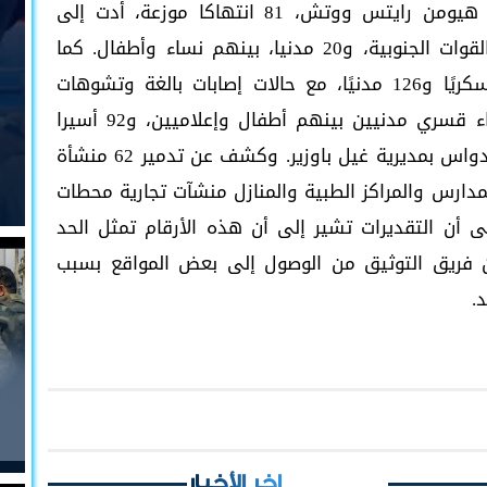
ووثق التقرير الذي أعدته 7 منظمات بينها هيومن رايتس ووتش، 81 انتهاكا موزعة، أدت إلى
سقوط 133 قتيلا، بينهم 113 عسكريًا من القوات الجنوبية، و20 مدنيا، بينهم نساء وأطفال. كما
خلفت الاعتداءات 457 مصابًا، بينهم 331 عسكريًا و126 مدنيًا، مع حالات إصابات بالغة وتشوهات
دائمة. ورصد 54 حالة اعتقال تعسفي واخفاء قسري مدنيين بينهم أطفال وإعلاميين، و92 أسيرا
من القوات المسلحة الجنوبية في معسكر الأدواس بمديرية غيل باوزير. وكشف عن تدمير 62 منشأة
مدارس والمراكز الطبية والمنازل منشآت تجارية محطات
ى أن التقديرات تشير إلى أن هذه الأرقام تمثل الحد
كن فريق التوثيق من الوصول إلى بعض المواقع بسبب
.
اخر الأخبار