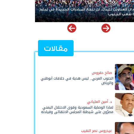
المبادرات الجديدة في تجاوز
النفط بين فوهة الحرب وطاولة التفاوض.. ضبابية
الأمريكي الإيراني تعيد إشعال أسواق الطاقة العالم
مقالات
صالح حقروص
الجنوب العربي.. ليس هدية في خلافات أبوظبي
والرياض
د. أمين العلياني
لماذا الوصاية السعودية وقوى الاحتلال اليمني
مصرّون على شيطنة المجلس الانتقالي وقيادته
المفوضة وحواضنه الشعبية؟
عيدروس نصر النقيب