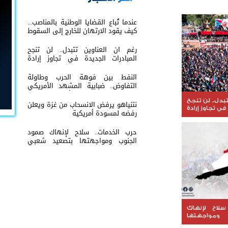
عندما تُباع القضايا الوطنية بالمناصب...
كيف يقود الارتهان للخارج إلى السقوط
رغم ان العناوين تتبدل.. لن تنجح
المبادرات الجديدة في تجاوز إرادة
شعب الجنوب
النفط بين فوهة الحرب وطاولة
التفاوض.. ضبابية المشهد الأمريكي
الإيراني تعيد إشعال أسواق الطاقة
العالمية
بدل.. لن تنجح
نتنياهو يرفض الانسحاب من غزة ويعلن
في تجاوز إرادة
رفضه لمسودة أمريكية
حرب الخدمات.. سلاح لإنهاك صمود
الجنوب ومواجهتها بتصعيد شعبي
مستمر
سلاح لإنهاك
ومواجهتها
تمر