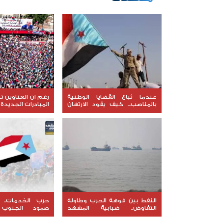
عندما تُباع القضايا الوطنية
رغم ان العناوين تت
بالمناصب... كيف يقود الارتهان
المبادرات الجديدة 
للخارج إلى السقوط
شعب الجنوب
النفط بين فوهة الحرب وطاولة
حرب الخدمات.. 
التفاوض.. ضبابية المشهد
صمود الجنوب 
الأمريكي الإيراني تعيد إشعال
بتصعيد شعبي مس