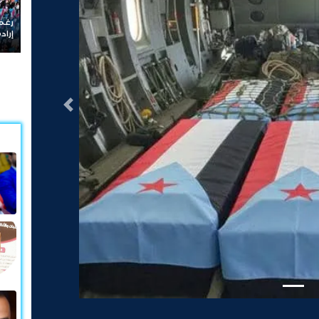
رغم ان العناوين تتبدل.. لن تنجح 
إرادة شعب الجنوب
التالى