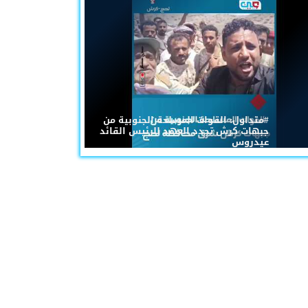
#متداول: القوات المسلحة الجنوبية من
جبهات كرش تجدد العهد للرئيس القائد
عيدروس