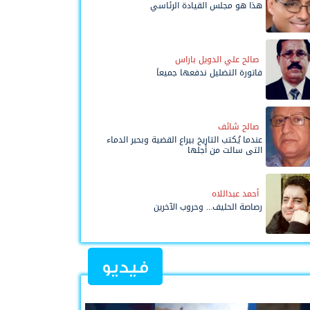
هذا هو مجلس القيادة الرئاسي
صالح علي الدويل باراس
فاتورة التضليل ندفعها جميعاً
صالح شائف
عندما يُكتب التاريخ بيراع القضية وبحبر الدماء
التي سالت من أجلها
أحمد عبداللاه
رصاصة الحليف... وحروب الآخرين
فيديو