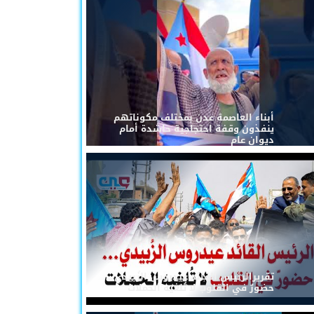
أبناء العاصمة عدن بمختلف مكوناتهم
ينفذون وقفة احتجاجية حاشدة أمام
ديوان عام
تقريرالرئيس القائد عيدروس الزُبيدي...
حضورٌ في القلوب لا تُلغيه الحملات