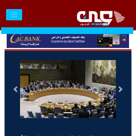
السابق
التالى