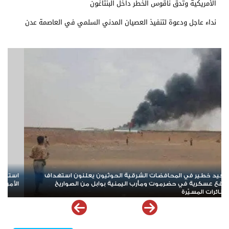
الأمريكية وتدق ناقوس الخطر داخل البنتاغون
نداء عاجل ودعوة لتنفيذ العصيان المدني السلمي في العاصمة عدن
مسبوق.. حرب إيران تلتهم معظم مخزون صواريخ "ثاد"
هرمز على أعتاب مر
دق ناقوس الخطر داخل البنتاغون
خريطة الملاحة في