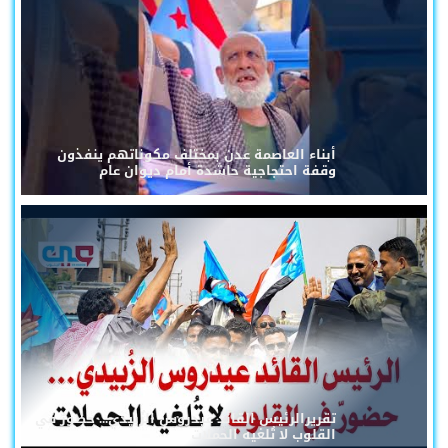
أبناء العاصمة عدن بمختلف مكوناتهم ينفذون
وقفة احتجاجية حاشدة أمام ديوان عام
تقريرالرئيس القائد عيدروس الزُبيدي... حضورٌ في
القلوب لا تُلغيه الحملات