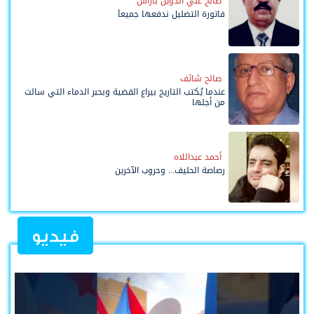
صالح علي الدويل باراس
فاتورة التضليل ندفعها جميعاً
صالح شائف
عندما يُكتب التاريخ بيراع القضية وبحبر الدماء التي سالت
من أجلها
أحمد عبداللاه
رصاصة الحليف... وحروب الآخرين
فيديو