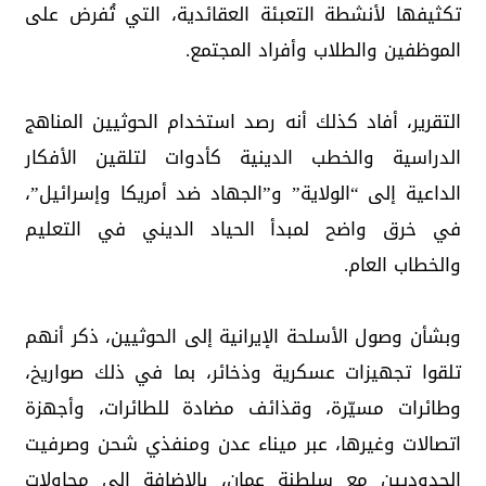
تكثيفها لأنشطة التعبئة العقائدية، التي تُفرض على
الموظفين والطلاب وأفراد المجتمع.
التقرير، أفاد كذلك أنه رصد استخدام الحوثيين المناهج
الدراسية والخطب الدينية كأدوات لتلقين الأفكار
الداعية إلى “الولاية” و”الجهاد ضد أمريكا وإسرائيل”،
في خرق واضح لمبدأ الحياد الديني في التعليم
والخطاب العام.
وبشأن وصول الأسلحة الإيرانية إلى الحوثيين، ذكر أنهم
تلقوا تجهيزات عسكرية وذخائر، بما في ذلك صواريخ،
وطائرات مسيّرة، وقذائف مضادة للطائرات، وأجهزة
اتصالات وغيرها، عبر ميناء عدن ومنفذي شحن وصرفيت
الحدوديين مع سلطنة عمان، بالإضافة إلى محاولات