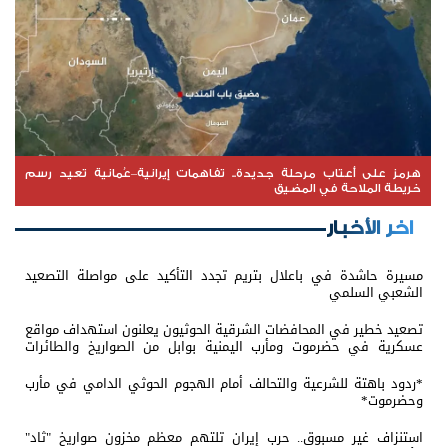
هرمز على أعتاب مرحلة جديدة.. تفاهمات إيرانية–عُمانية تعيد رسم
خريطة الملاحة في المضيق
اخر الأخبار
مسيرة حاشدة في باعلال بتريم تجدد التأكيد على مواصلة التصعيد
الشعبي السلمي
تصعيد خطير في المحافضات الشرقية الحوثيون يعلنون استهداف مواقع
عسكرية في حضرموت ومأرب اليمنية بوابل من الصواريخ والطائرات
المسيّرة
*ردود باهتة للشرعية والتحالف أمام الهجوم الحوثي الدامي في مأرب
وحضرموت*
استنزاف غير مسبوق.. حرب إيران تلتهم معظم مخزون صواريخ "ثاد"