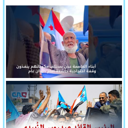
أبناء العاصمة عدن بمختلف مكوناتهم ينفذون
وقفة احتجاجية حاشدة أمام ديوان عام