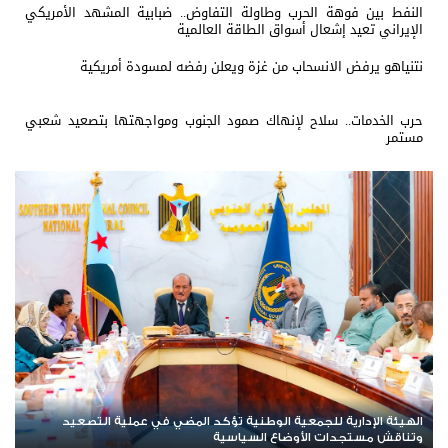
النفط بين فوهة الحرب وطاولة التفاوض.. ضبابية المشهد الأمريكي
الإيراني تعيد إشعال أسواق الطاقة العالمية
نتنياهو يرفض الانسحاب من غزة ويعلن رفضه لمسودة أمريكية
حرب الخدمات.. سلاح لإنهاك صمود الجنوب ومواجهتها بتصعيد شعبي
مستمر
الأمانة العامة تعقد اجتماعها الدوري وتقف أمام مستجدات المشهد
ال
السياسي والاقتصادي في الجنوب
وا