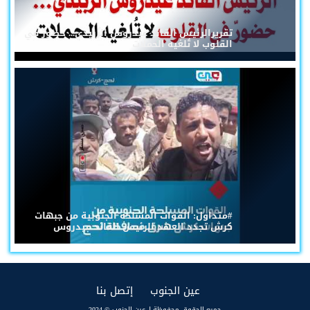
تقريرالرئيس القائد عيدروس الزُبيدي... حضورٌ في
القلوب لا تُلغيه الحملات
#متداول: القوات المسلحة الجنوبية من جبهات
كرش تجدد العهد للرئيس القائد عيدروس
(current)
(current)
عين الجنوب
إتصل بنا
جميع الحقوق محفوظة لـ عين الجنوب © 2024