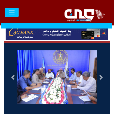
السابق
التالى