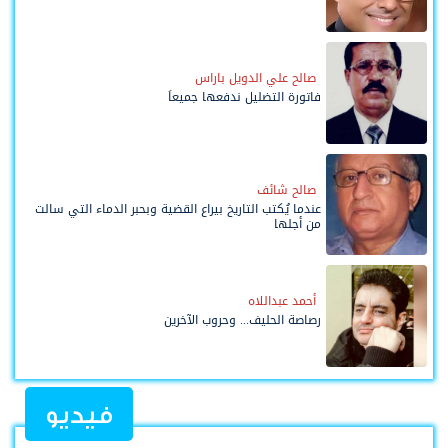
صالح علي الدويل باراس
فاتورة التضليل ندفعها جميعاً
صالح شائف
عندما يُكتب التاريخ بيراع القضية وبحبر الدماء التي سالت
من أجلها
أحمد عبداللاه
رصاصة الحليف... وحروب الآخرين
فيديو