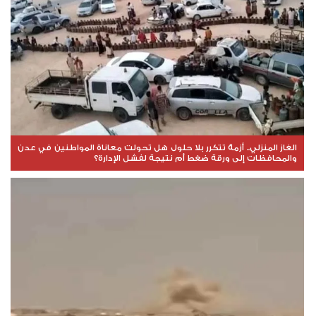
الغاز المنزلي.. أزمة تتكرر بلا حلول هل تحولت معاناة المواطنين في عدن
والمحافظات إلى ورقة ضغط أم نتيجة لفشل الإدارة؟