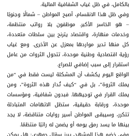
بالكامل، في ظل غياب الشفافية المالية.
وفي ظل هذا الانقسام، أصبح المواطن – شمالًا وجنوبًا
– هو الخاسر الأكبر. موظفون بلا رواتب منتظمة،
وخدمات منهارة، واقتصاد يترنح بين سلطات متعددة،
كل منها تدير مواردها بمعزل عن الأخرى. ومع غياب
رؤية اقتصادية وطنية موحدة، تتحول الثروات من عامل
استقرار إلى سبب إضافي للصراع.
الواقع اليوم يكشف أن المشكلة ليست فقط في “من
يملك الثروة”، بل في “كيف تُدار هذه الثروة”، ومن
يملك القرار في توجيهها. فبدون شفافية، ومؤسسات
موحدة، ورقابة حقيقية، ستظل الاتهامات المتبادلة
تتكرر، وسيبقى المواطن أسير روايات متناقضة، لا يجد
بينها ما يسد رمق يومه أو يضمن له راتبًا منتظمًا.
وفي خضم هذا المشهد، يبرز سؤال جوهري: هل يمكن