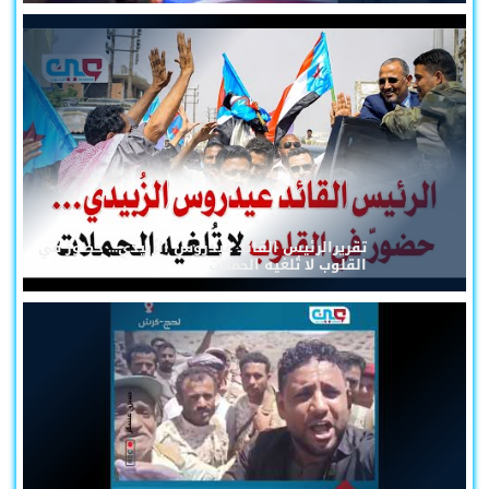
تقريرالرئيس القائد عيدروس الزُبيدي... حضورٌ في
القلوب لا تُلغيه الحملات