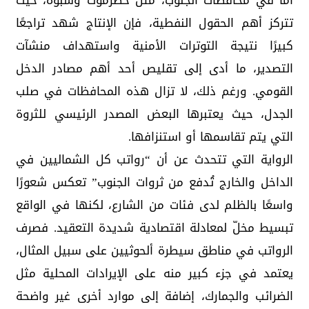
أما في محافظات الجنوب، مثل حضرموت وشبوة، حيث
تتركز أهم الحقول النفطية، فإن الإنتاج شهد تراجعًا
كبيرًا نتيجة التوترات الأمنية واستهداف منشآت
التصدير، ما أدى إلى تقليص أحد أهم مصادر الدخل
القومي. ورغم ذلك، لا تزال هذه المحافظات في صلب
الجدل، حيث يعتبرها البعض المصدر الرئيسي للثروة
التي يتم تقاسمها أو استنزافها.
الرواية التي تتحدث عن أن “رواتب كل الشماليين في
الداخل والخارج تُدفع من ثروات الجنوب” تعكس شعورًا
واسعًا بالظلم لدى فئات من الشارع، لكنها في الواقع
تبسيط مخلّ لمعادلة اقتصادية شديدة التعقيد. فصرف
الرواتب في مناطق سيطرة ألحوثيين على سبيل المثال،
يعتمد في جزء كبير منه على الإيرادات المحلية مثل
الضرائب والجمارك، إضافة إلى موارد أخرى غير واضحة