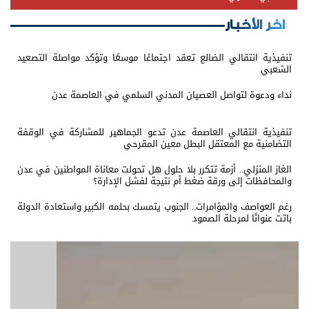
اخر الأخبار
تنفيذية انتقالي الضالع تعقد اجتماعًا موسعًا وتؤكد مواصلة التصعيد
الشعبي
نداء ودعوة لتواصل العصيان المدني السلمي في العاصمة عدن
تنفيذية انتقالي العاصمة عدن تدعو الجماهير للمشاركة في الوقفة
التضامنية مع المعتقل البطل معين المقرحي
الغاز المنزلي.. أزمة تتكرر بلا حلول هل تحولت معاناة المواطنين في عدن
والمحافظات إلى ورقة ضغط أم نتيجة لفشل الإدارة؟
رغم العواصف والمؤامرات.. الجنوب يتمسك بحلمه الكبير واستعادة الدولة
باتت عنوانًا لمرحلة الصمود