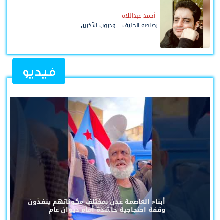
أحمد عبداللاه
رصاصة الحليف... وحروب الآخرين
فيديو
أبناء العاصمة عدن بمختلف مكوناتهم ينفذون
وقفة احتجاجية حاشدة أمام ديوان عام