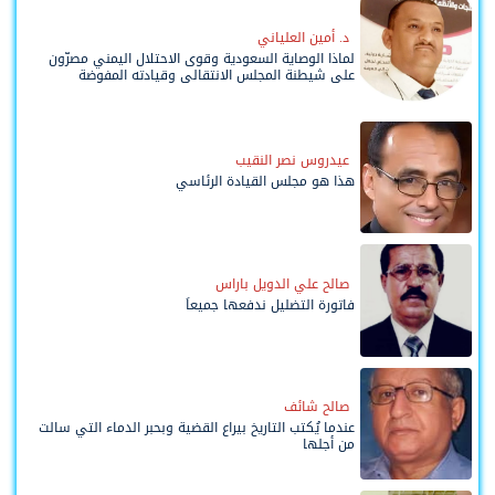
د. أمين العلياني
لماذا الوصاية السعودية وقوى الاحتلال اليمني مصرّون
على شيطنة المجلس الانتقالي وقيادته المفوضة
وحواضنه الشعبية؟
عيدروس نصر النقيب
هذا هو مجلس القيادة الرئاسي
صالح علي الدويل باراس
فاتورة التضليل ندفعها جميعاً
صالح شائف
عندما يُكتب التاريخ بيراع القضية وبحبر الدماء التي سالت
من أجلها