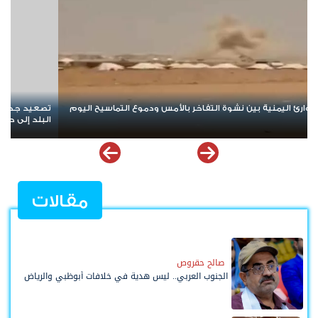
تصعيد جديد يهز مأرب وحضرموت.. الهجوم الحوثي يخلط الأوراق ويعيد
مس
البلد إلى حافة المواجهة الشاملة
ال
مقالات
صالح حقروص
الجنوب العربي.. ليس هدية في خلافات أبوظبي والرياض