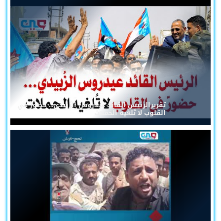
تقريرالرئيس القائد عيدروس الزُبيدي... حضورٌ في
القلوب لا تُلغيه الحملات