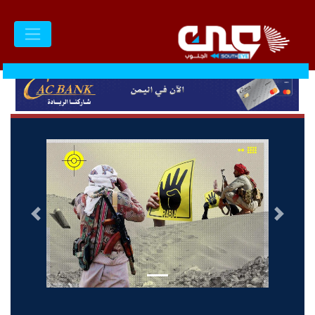
السابق
التالى