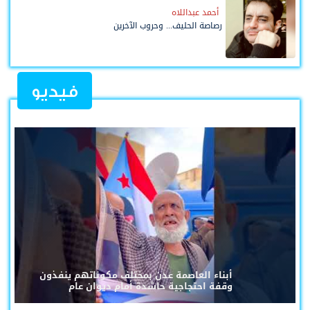
أحمد عبداللاه
رصاصة الحليف... وحروب الآخرين
فيديو
أبناء العاصمة عدن بمختلف مكوناتهم ينفذون
وقفة احتجاجية حاشدة أمام ديوان عام