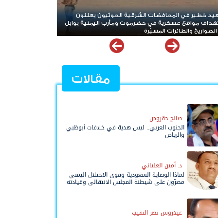
نزاف غير مسبوق.. حرب إيران تلتهم معظم مخزون
يخ "ثاد" الأمريكية وتدق ناقوس الخطر داخل البنتاغون
مقالات
صالح حقروص
الجنوب العربي.. ليس هدية في خلافات أبوظبي
والرياض
د. أمين العلياني
لماذا الوصاية السعودية وقوى الاحتلال اليمني
مصرّون على شيطنة المجلس الانتقالي وقيادته
المفوضة وحواضنه الشعبية؟
عيدروس نصر النقيب