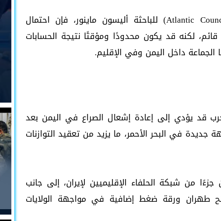
ووفق تحليل نشره المجلس الأطلسي (Atlantic Council) للباحثة أليسون ماينور، فإن احتمال
قائم، لكنه قد يكون محدودًا ومؤقتًا نتيجة الحسابات
الجماعة داخل اليمن وفي الإقليم.
رب قد يؤدي إلى إعادة إشعال الصراع في اليمن بعد
جديدة في البحر الأحمر، ما يزيد من تعقيد التوازنات
ن جزءًا من شبكة الحلفاء الإقليميين لإيران، إلى جانب
نح طهران ورقة ضغط إضافية في مواجهة الولايات