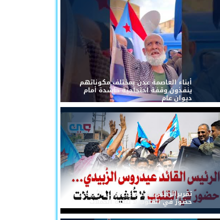
أبناء العاصمة عدن بمختلف مكوناتهم
ينفذون وقفة احتجاجية حاشدة أمام
ديوان عام
تقريرالرئيس القائد عيدروس الزُبيدي...
حضورٌ في القلوب لا تُلغيه الحملات