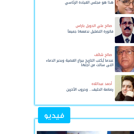
هذا هو مجلس القيادة الرئاسي
صالح علي الدويل باراس
فاتورة التضليل ندفعها جميعاً
صالح شائف
عندما يُكتب التاريخ بيراع القضية وبحبر الدماء
التي سالت من أجلها
أحمد عبداللاه
رصاصة الحليف... وحروب الآخرين
فيديو