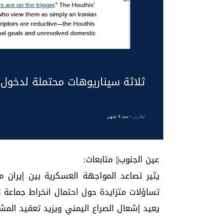
ثلاثة سيناريوهات محتملة لدخول ا
تقارير
- منذ 4 شهر
عين الجنوب|| متابعات:
يثير تصاعد المواجهة العسكرية بين إيران 
تساؤلات متزايدة حول احتمال انخراط جماعة 
يعيد إشعال الصراع اليمني ويزيد تعقيد الم