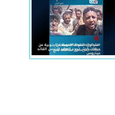
#متداول: القوات المسلحة الجنوبية من
جبهات كرش تجدد العهد للرئيس القائد
عيدروس