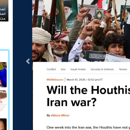
است
صوار
التالى