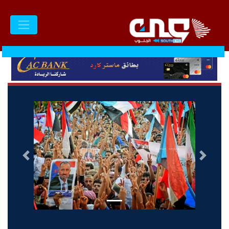
السابق
التالى