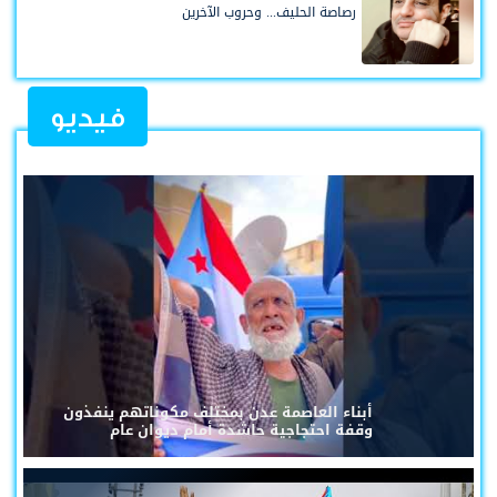
رصاصة الحليف... وحروب الآخرين
فيديو
أبناء العاصمة عدن بمختلف مكوناتهم ينفذون
وقفة احتجاجية حاشدة أمام ديوان عام