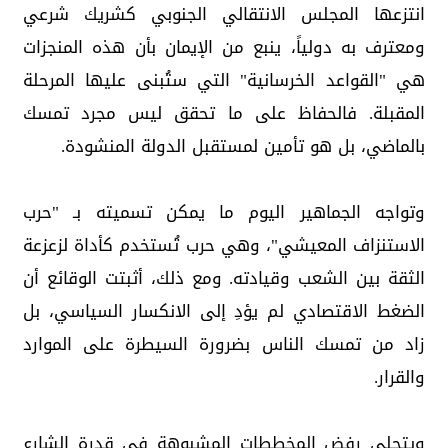
انتزعها المجلس الانتقالي الجنوبي كشريك شرعي
ومعترف به دولياً، ينبع من الإيمان بأن هذه المنجزات
هي "القواعد الخرسانية" التي ستُبنى عليها المرحلة
المقبلة. فالحفاظ على ما تحقق ليس مجرد تمسك
بالماضي، بل هو تأمين لمستقبل الدولة المنشودة.
وتواجه الجماهير اليوم ما يمكن تسميته بـ "حرب
الاستنزاف المعيشي"، وهي حرب تُستخدم كأداة لزعزعة
الثقة بين الشعب وقيادته. ومع ذلك، أثبتت الوقائع أن
الضغط الاقتصادي لم يؤدِ إلى الانكسار السياسي، بل
زاد من تمسك الناس بضرورة السيطرة على الموارد
والقرار.
ويتجلى رفض المخططات المشبوهة في قدرة الشارع