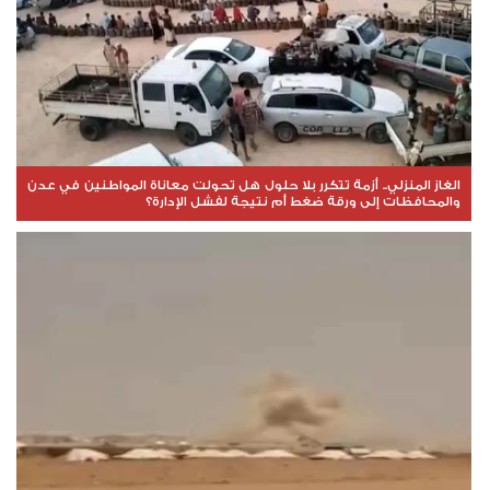
الغاز المنزلي.. أزمة تتكرر بلا حلول هل تحولت معاناة المواطنين في عدن
والمحافظات إلى ورقة ضغط أم نتيجة لفشل الإدارة؟