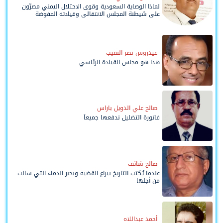
لماذا الوصاية السعودية وقوى الاحتلال اليمني مصرّون
على شيطنة المجلس الانتقالي وقيادته المفوضة
وحواضنه الشعبية؟
عيدروس نصر النقيب
هذا هو مجلس القيادة الرئاسي
صالح علي الدويل باراس
فاتورة التضليل ندفعها جميعاً
صالح شائف
عندما يُكتب التاريخ بيراع القضية وبحبر الدماء التي سالت
من أجلها
أحمد عبداللاه