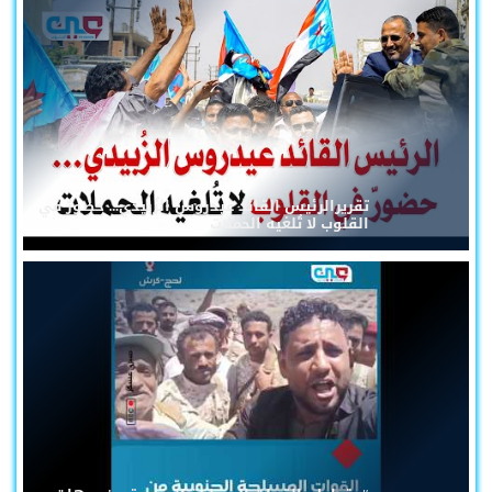
تقريرالرئيس القائد عيدروس الزُبيدي... حضورٌ في
القلوب لا تُلغيه الحملات