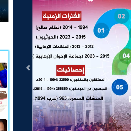
إرادة شعب ا
التالى