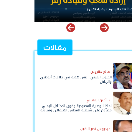
لجنوب وقيادته رمز
الرئيس عيدروس الزُبيدي.. نب
مقالات
صالح حقروص
الجنوب العربي.. ليس هدية في خلافات أبوظبي
والرياض
د. أمين العلياني
لماذا الوصاية السعودية وقوى الاحتلال اليمني
مصرّون على شيطنة المجلس الانتقالي وقيادته
المفوضة وحواضنه الشعبية؟
عيدروس نصر النقيب