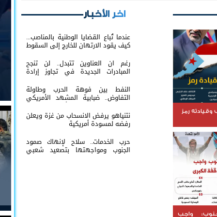
اخر الأخبار
عندما تُباع القضايا الوطنية بالمناصب...
كيف يقود الارتهان للخارج إلى السقوط
رغم ان العناوين تتبدل.. لن تنجح
المبادرات الجديدة في تجاوز إرادة
شعب الجنوب
النفط بين فوهة الحرب وطاولة
التفاوض.. ضبابية المشهد الأمريكي
الإيراني تعيد إشعال أسواق الطاقة
العالمية
وقيادته رمز
نتنياهو يرفض الانسحاب من غزة ويعلن
رفضه لمسودة أمريكية
حرب الخدمات.. سلاح لإنهاك صمود
الجنوب ومواجهتها بتصعيد شعبي
مستمر
نوب: واجب