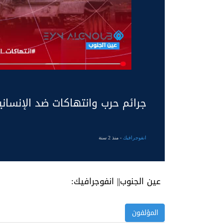
جرائم حرب وانتهاكات ضد الإنسان
انفوجرافيك
- منذ 2 سنة
عين الجنوب|| انفوجرافيك:
المؤلفون