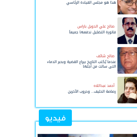
هذا هو مجلس القيادة الرئاسي
صالح علي الدويل باراس
فاتورة التضليل ندفعها جميعاً
صالح شائف
عندما يُكتب التاريخ بيراع القضية وبحبر الدماء
التي سالت من أجلها
أحمد عبداللاه
رصاصة الحليف... وحروب الآخرين
فيديو