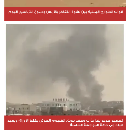
قوات الطوارئ اليمنية بين نشوة التفاخر بالأمس ودموع التماسيح اليوم
تصعيد جديد يهز مأرب وحضرموت.. الهجوم الحوثي يخلط الأوراق ويعيد
البلد إلى حافة المواجهة الشاملة