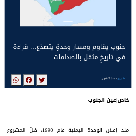
جنوب يقاوم ومسار وحدةٍ يتصدّع… قراءة
في تاريخٍ مثقل بالصدامات
تقارير
- منذ 3 شهر
خاص|عين الجنوب
منذ إعلان الوحدة اليمنية عام 1990، ظلّ المشروع