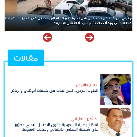
قوات الطوارئ اليمنية بين نشوة التفاخر بالأمس ودموع التماسيح اليوم
مقالات
صالح حقروص
الجنوب العربي.. ليس هدية في خلافات أبوظبي والرياض
د. أمين العلياني
لماذا الوصاية السعودية وقوى الاحتلال اليمني مصرّون
على شيطنة المجلس الانتقالي وقيادته المفوضة
وحواضنه الشعبية؟