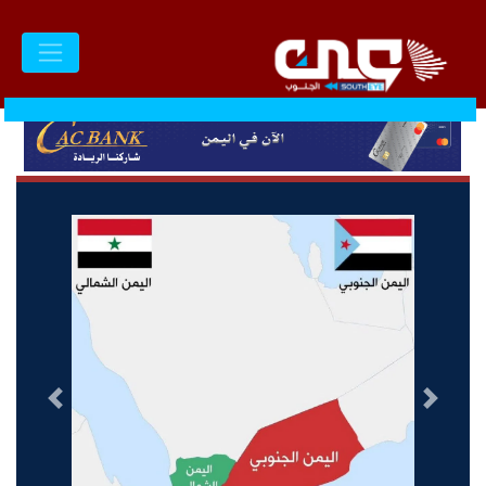
السابق
التالى