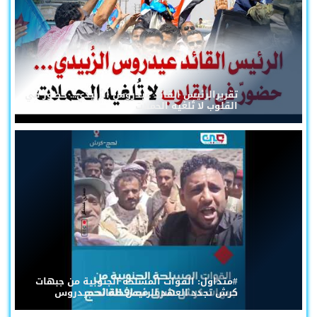
تقريرالرئيس القائد عيدروس الزُبيدي... حضورٌ في
القلوب لا تُلغيه الحملات
#متداول: القوات المسلحة الجنوبية من جبهات
كرش تجدد العهد للرئيس القائد عيدروس