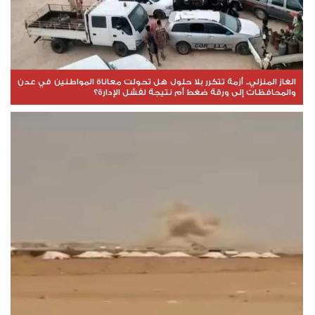
الغاز المنزلي.. أزمة تتكرر بلا حلول هل تحولت معاناة المواطنين في عدن
والمحافظات إلى ورقة ضغط أم نتيجة لفشل الإدارة؟