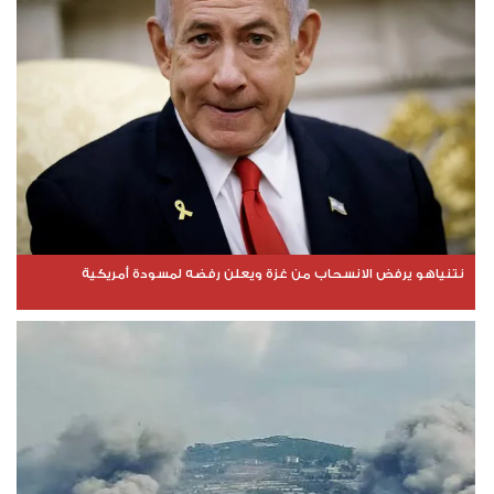
نتنياهو يرفض الانسحاب من غزة ويعلن رفضه لمسودة أمريكية