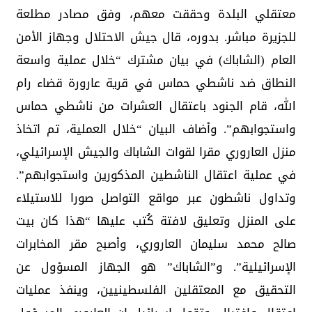
معتقلي البلدة وحققت معهم، وفق مصادر مطلعة
للجزيرة مباشر. بدوره، قال جيش الاحتلال وجهاز الأمن
العام (الشاباك) في بيان مشترك “خلال عملية واسعة
النطاق ضد ناشطي حماس في قرية عارورة قضاء رام
الله، قام الجنود باعتقال العشرات من ناشطي حماس
واستجوابهم”. وأضاف البيان “خلال العملية، تم اتخاذ
منزل العاروري مقرا لقوات الشاباك والجيش الإسرائيلي،
في عملية اعتقال الناشطين المذكورين واستجوابهم”.
وتداول ناشطون عبر مواقع التواصل صورا للاستيلاء
على المنزل وتعليق لافتة كُتب عليها “هذا كان بيت
صالح محمد سليمان العاروري، وأصبح مقر المخابرات
الإسرائيلية”. و”الشاباك” هو الجهاز المسؤول عن
التحقيق مع المعتقلين الفلسطينيين، وينفذ عمليات