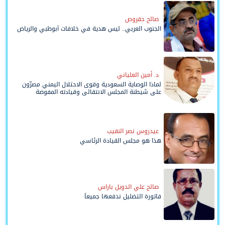
صالح حقروص
الجنوب العربي.. ليس هدية في خلافات أبوظبي والرياض
د. أمين العلياني
لماذا الوصاية السعودية وقوى الاحتلال اليمني مصرّون
على شيطنة المجلس الانتقالي وقيادته المفوضة
وحواضنه الشعبية؟
عيدروس نصر النقيب
هذا هو مجلس القيادة الرئاسي
صالح علي الدويل باراس
فاتورة التضليل ندفعها جميعاً