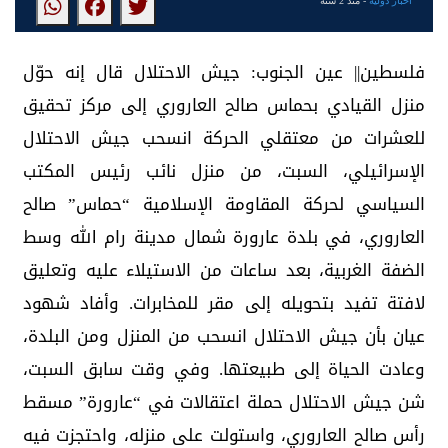
أخبار دولية
- منذ 2 سنة
فلسطين|| عين الجنوب: جيش الاحتلال قال إنه حوّل
منزل القيادي بحماس صالح العاروري إلى مركز تحقيق
للعشرات من معتقلي الحركة انسحب جيش الاحتلال
الإسرائيلي، السبت، من منزل نائب رئيس المكتب
السياسي لحركة المقاومة الإسلامية “حماس” صالح
العاروري، في بلدة عارورة شمال مدينة رام الله وسط
الضفة الغربية، بعد ساعات من الاستيلاء عليه وتعليق
لافتة تفيد بتحويله إلى مقر للمخابرات. وأفاد شهود
عيان بأن جيش الاحتلال انسحب من المنزل ومن البلدة،
وعادت الحياة إلى طبيعتها. وفي وقت سابق السبت،
شن جيش الاحتلال حملة اعتقالات في “عارورة” مسقط
رأس صالح العاروري، واستولت على منزله، واحتجزت فيه