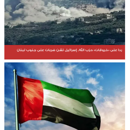
ردا على «خروقات» حزب الله.. إسرائيل تشن ضربات على جنوب لبنان