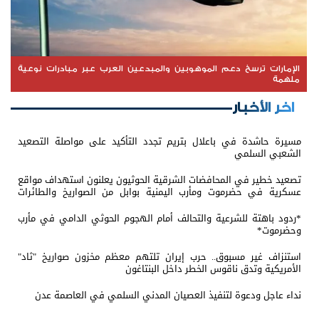
الإمارات ترسخ دعم الموهوبين والمبدعين العرب عبر مبادرات نوعية
ملهمة
اخر الأخبار
مسيرة حاشدة في باعلال بتريم تجدد التأكيد على مواصلة التصعيد
الشعبي السلمي
تصعيد خطير في المحافضات الشرقية الحوثيون يعلنون استهداف مواقع
عسكرية في حضرموت ومأرب اليمنية بوابل من الصواريخ والطائرات
المسيّرة
*ردود باهتة للشرعية والتحالف أمام الهجوم الحوثي الدامي في مأرب
وحضرموت*
استنزاف غير مسبوق.. حرب إيران تلتهم معظم مخزون صواريخ "ثاد"
الأمريكية وتدق ناقوس الخطر داخل البنتاغون
نداء عاجل ودعوة لتنفيذ العصيان المدني السلمي في العاصمة عدن