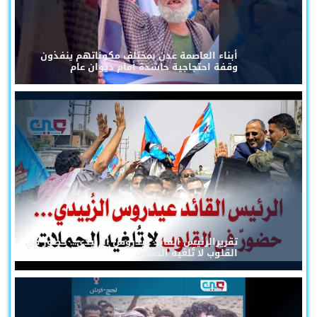
أبناء العاصمة عدن بمختلف مكوناتهم ينفذون
وقفة احتجاجية حاشدة أمام ديوان عام
تقريرالرئيس القائد عيدروس الزُبيدي... حضورٌ في
القلوب لا تُلغيه الحملات