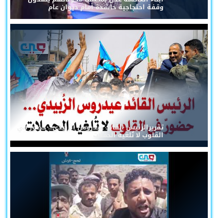
وقفة احتجاجية حاشدة أمام ديوان عام
تقريرالرئيس القائد عيدروس الزُبيدي... حضورٌ في
القلوب لا تُلغيه الحملات