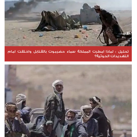
تحليل : لماذا امطرت المملكة سماء حضرموت بالقنابل واختفت امام
التهديدات الحوثية؟