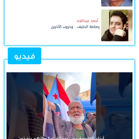
أحمد عبداللاه
رصاصة الحليف... وحروب الآخرين
فيديو
أبناء العاصمة عدن بمختلف مكوناتهم ينفذون