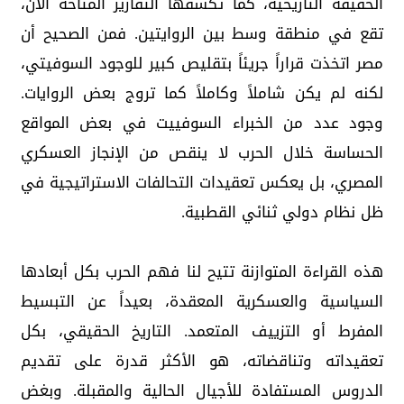
الحقيقة التاريخية، كما تكشفها التقارير المتاحة الآن،
تقع في منطقة وسط بين الروايتين. فمن الصحيح أن
مصر اتخذت قراراً جريئاً بتقليص كبير للوجود السوفيتي،
لكنه لم يكن شاملاً وكاملاً كما تروج بعض الروايات.
وجود عدد من الخبراء السوفييت في بعض المواقع
الحساسة خلال الحرب لا ينقص من الإنجاز العسكري
المصري، بل يعكس تعقيدات التحالفات الاستراتيجية في
ظل نظام دولي ثنائي القطبية.
هذه القراءة المتوازنة تتيح لنا فهم الحرب بكل أبعادها
السياسية والعسكرية المعقدة، بعيداً عن التبسيط
المفرط أو التزييف المتعمد. التاريخ الحقيقي، بكل
تعقيداته وتناقضاته، هو الأكثر قدرة على تقديم
الدروس المستفادة للأجيال الحالية والمقبلة. وبغض