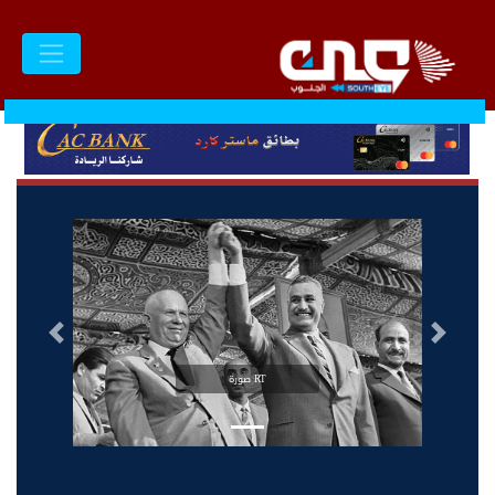
السابق
التالى
RT صورة