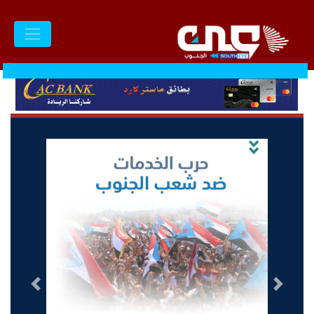
السابق
التالى