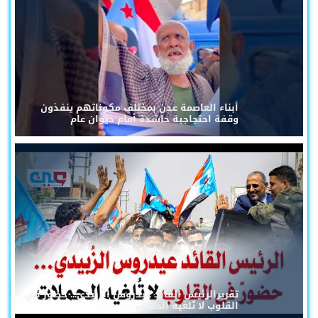
أبناء العاصمة عدن بمختلف مكوناتهم ينفذون
وقفة احتجاجية حاشدة أمام ديوان عام
تقريرالرئيس القائد عيدروس الزُبيدي... حضورٌ في
القلوب لا تُلغيه الحملات