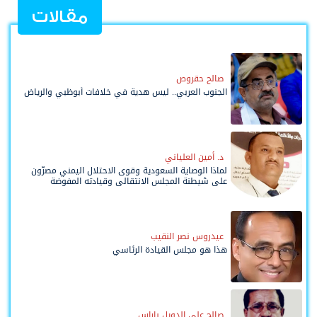
مقالات
صالح حقروص
الجنوب العربي.. ليس هدية في خلافات أبوظبي والرياض
د. أمين العلياني
لماذا الوصاية السعودية وقوى الاحتلال اليمني مصرّون
على شيطنة المجلس الانتقالي وقيادته المفوضة
وحواضنه الشعبية؟
عيدروس نصر النقيب
هذا هو مجلس القيادة الرئاسي
صالح علي الدويل باراس