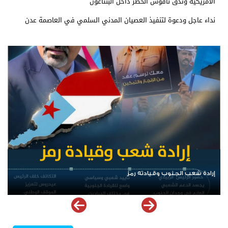
الأمريكية وتدق ناقوس الخطر داخل البنتاغون
نداء عاجل ودعوة لتنفيذ العصيان المدني السلمي في العاصمة عدن
الرئيس عيدروس الزُبيدي.. نبض الجنوب ورمز إرادته