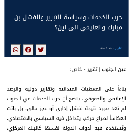
حرب الخدمات وسياسة التبرير والفشل بن
مبارك والعليمي الى اين؟
تقارير
- منذ 1 سنة
عين الجنوب | تقرير - خاص:
بناءاً على المعطيات الميدانية وتقارير دولية والرصد
الإعلامي والحقوقي، يتضح أن حرب الخدمات في الجنوب
لم تعد مجرد نتيجة لفشل إداري أو عجز مالي، بل باتت
انعكاساً لصراع مركب يتداخل فيه السياسي بالاقتصادي،
وتُستخدم فيه أدوات الدولة نفسها كالبنك المركزي،