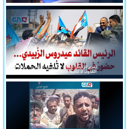
تقريرالرئيس القائد عيدروس الزُبيدي... حضورٌ في
القلوب لا تُلغيه الحملات