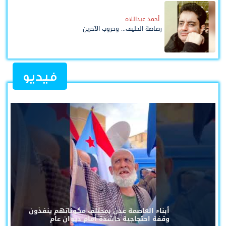
أحمد عبداللاه
رصاصة الحليف... وحروب الآخرين
فيديو
أبناء العاصمة عدن بمختلف مكوناتهم ينفذون
وقفة احتجاجية حاشدة أمام ديوان عام