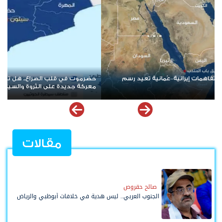
هل تتحول حماية المنشآت النفطية إلى
بعد حرب الممرات وتمدد الإرهاب.
والسيادة؟
قضية شعب الجنوب؟
مقالات
صالح حقروص
الجنوب العربي.. ليس هدية في خلافات أبوظبي والرياض