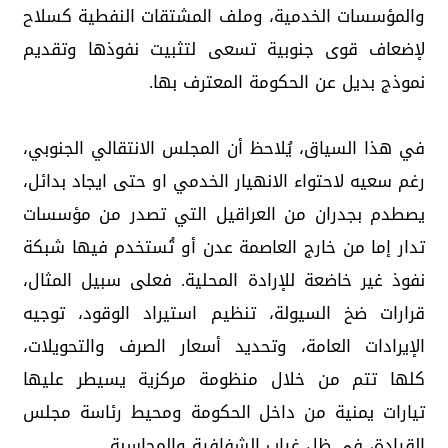
والمؤسسات الخدمية، وملف المشتقات النفطية كسلاح
لإضعاف قوى جنوبية تسعى لتثبيت نفوذها وتقديم
نموذج بديل عن الحكومة المعترف بها.
في هذا السياق، يُلاحظ أن المجلس الانتقالي الجنوبي،
رغم سعيه لاحتواء الانهيار الخدمي او حتى ايجاد بدائل،
يصطدم بجدران من العراقيل التي تصدر من مؤسسات
تدار إما من خارج العاصمة عدن أو تُستخدم فيها شبكة
نفوذ غير خاضعة للإرادة المحلية. فعلى سبيل المثال،
قرارات ضخ السيولة، تنظيم استيراد الوقود، توجيه
الإيرادات العامة، وتحديد أسعار الصرف والتحويلات،
كلها تتم من خلال منظومة مركزية يسيطر عليها
تيارات يمنية من داخل الحكومة ومحيط رئاسة مجلس
القيادة، في ظل غياب الشفافية والمحاسبة.