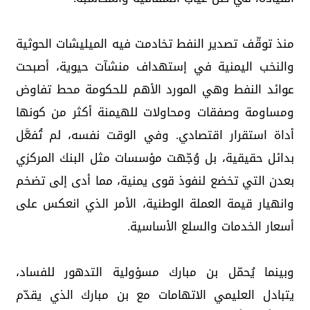
منذ توقّف تصدير النفط تخادمت فيه الميليشات الحوثية
والنخب اليمنية في إستهداف منشآت حيوية، أصبحت
عوائد النفط وهي المورد الأهم للحكومة محط تفاوض
ومساومة وصفقات ومحاولات للهيمنة أكثر من كونها
أداة استقرار اقتصادي. وفي الوقت نفسه، لم تُفعَّل
بدائل حقيقية، بل وُجّهت مؤسسات مثل البنك المركزي
بعدن التي تخضع لنفوذ قوى يمنية، مما أدى إلى تضخم
وانهيار قيمة العملة الوطنية، الأمر الذي انعكس على
أسعار الخدمات والسلع الأساسية.
وبينما يُحمّل بن مبارك مسؤولية التدهور للفساد،
يتبادل العليمي الاتهامات مع بن مبارك الذي يقدّم