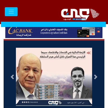
السابق
التالى