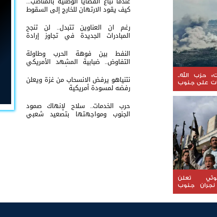
عندما تُباع القضايا الوطنية بالمناصب...
كيف يقود الارتهان للخارج إلى السقوط
رغم ان العناوين تتبدل.. لن تنجح
المبادرات الجديدة في تجاوز إرادة
شعب الجنوب
النفط بين فوهة الحرب وطاولة
التفاوض.. ضبابية المشهد الأمريكي
الإيراني تعيد إشعال أسواق الطاقة
العالمية
» حزب الله..
نتنياهو يرفض الانسحاب من غزة ويعلن
ات على جنوب
رفضه لمسودة أمريكية
حرب الخدمات.. سلاح لإنهاك صمود
الجنوب ومواجهتها بتصعيد شعبي
مستمر
وثي تعلن
نجران جنوب