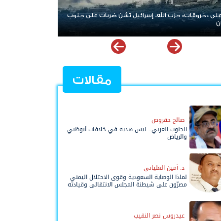
» حزب الله.. إسرائيل تشن ضربات على جنوب
الإمارات ترسخ دعم الموهوبين وا
نوعية ملهمة
مقالات
صالح حقروص
الجنوب العربي.. ليس هدية في خلافات أبوظبي
والرياض
د. أمين العلياني
لماذا الوصاية السعودية وقوى الاحتلال اليمني
مصرّون على شيطنة المجلس الانتقالي وقيادته
المفوضة وحواضنه الشعبية؟
عيدروس نصر النقيب