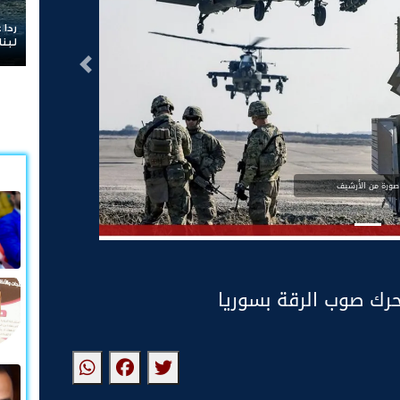
ردا على «خروقات
لبنان
التالى
صورة من الأرشيف
حرك صوب الرقة بسوريا