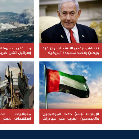
نتنياهو يرفض الانسحاب من غزة
ردا على «خروقات
ويعلن رفضه لمسودة أمريكية
إسرائيل تشن ضرب
لبنان
الإمارات ترسخ دعم الموهوبين
مليشيات الح
والمبدعين العرب عبر مبادرات
استهداف مطار 
نوعية ملهمة
السعودية