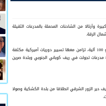
يرة وأرتالا من الشاحنات المحملة بالمدرعات الثقيلة
مال الرقة.
وأوضحت المصادر ذاتها أن القافلة ضمت نحو 100 آلية، تزامن معها تسيير دوريات أميركية مكثفة
في المنطقة ، ودورية عسكرية مؤلفة من 8 مدرعات تجولت في ريف كوباني الجنوبي وبلدة صرين
فة من 5 مدرعات في ريف دير الزور الشرقي انطلاقا من بلدة الكشكية وصولا
.