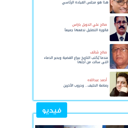
هذا هو مجلس القيادة الرئاسي
صالح علي الدويل باراس
فاتورة التضليل ندفعها جميعاً
صالح شائف
عندما يُكتب التاريخ بيراع القضية وبحبر الدماء
التي سالت من أجلها
أحمد عبداللاه
رصاصة الحليف... وحروب الآخرين
فيديو