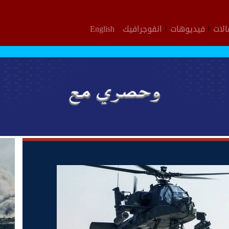
لات
فيديوهات
انفوجرافيك
English