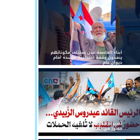
أبناء العاصمة عدن بمختلف مكوناتهم
ينفذون وقفة احتجاجية حاشدة أمام
ديوان عام
تقريرالرئيس القائد عيدروس الزُبيدي...
حضورٌ في القلوب لا تُلغيه الحملات