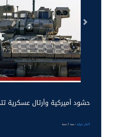
السابق
حشود أميركية وأرتال عسكرية تت
أخبار دولية
- منذ 1 سنة