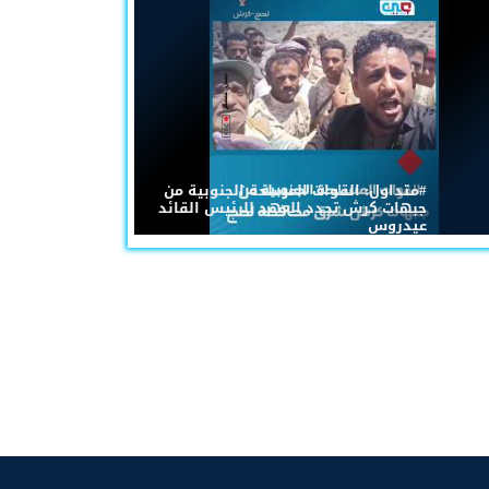
#متداول: القوات المسلحة الجنوبية من
جبهات كرش تجدد العهد للرئيس القائد
عيدروس