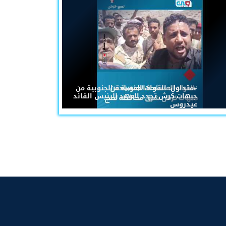
#متداول: القوات المسلحة الجنوبية من
جبهات كرش تجدد العهد للرئيس القائد
عيدروس