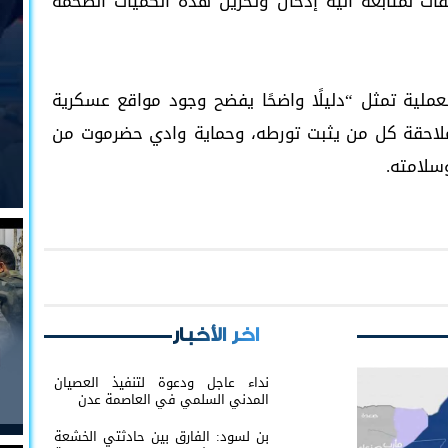
ات لمتابعة آلية إدخال وتخزين هذه الكميات الضخمة
لية تمثل “دليلًا واضحًا يفضح وجود مواقع عسكرية
 ملاحقة كل من يثبت تورطه، وحماية وادي حضرموت من
سلامته.
اخر الأخبار
نداء عاجل ودعوة لتنفيذ العصيان
المدني السلمي في العاصمة عدن
بن لسود: الفارق بين حادثتي الخشعة