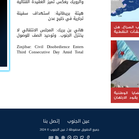
والرويك يعكس تميز العقيدة القتالية
والثبات المعنوي للقوات الجنوبية
هيئة بريطانية: استهداف سفينة
تجارية في خليج عدن
الصراع.. هل
هاني بن بريك: المجلس الانتقالي لا
نشآت النفطية
يختزل الجنوب.. وتوحيد الصف للوصول
 على الثروة
لاستعادة الدولة أولوية تفرضها
الحكمة
Zinjibar: Civil Disobedience Enters
Third Consecutive Day Amid Total
Commercial Compliance and
Widespread Public Engagement.
ضايا الوطنية
يقود الارتهان
(current)
(current)
عين الجنوب
إتصل بنا
جميع الحقوق محفوظة لـ عين الجنوب © 2024
EN