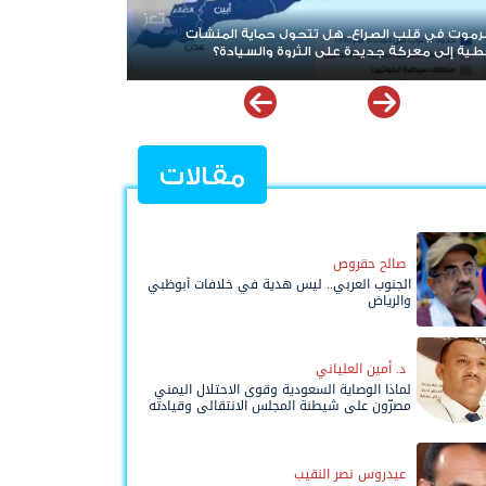
 في قلب الصراع.. هل تتحول حماية المنشآت
بعد حرب الممرات وتمدد
ة إلى معركة جديدة على الثروة والسيادة؟
قراءة قضية شعب الج
مقالات
صالح حقروص
الجنوب العربي.. ليس هدية في خلافات أبوظبي
والرياض
د. أمين العلياني
لماذا الوصاية السعودية وقوى الاحتلال اليمني
مصرّون على شيطنة المجلس الانتقالي وقيادته
المفوضة وحواضنه الشعبية؟
عيدروس نصر النقيب