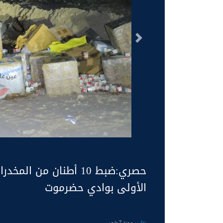
السابق
حصري:ضبط 10 أطنان من
الأولى بوادي حضرموت
تقارير
- منذ 7 شهر