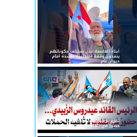
أبناء العاصمة عدن بمختلف مكوناتهم
ينفذون وقفة احتجاجية حاشدة أمام
ديوان عام
تقريرالرئيس القائد عيدروس الزُبيدي...
حضورٌ في القلوب لا تُلغيه الحملات