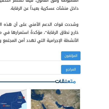
المضبوطة وفق القانون، فيما تستمر التحقيق
داخل منشآت عسكرية بعيداً عن الرقابة.
وشددت قوات الدعم الأمني على أن هذه العم
خارج نطاق الرقابة”، مؤكدةً استمرارها في
الأنشطة الإجرامية التي تهدد أمن المجتمع و
المؤلفون
المراجع
متعلقات