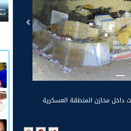
حضرموت
النفطي
التالى
 المخدرات داخل مخازن المنطقة العسكرية