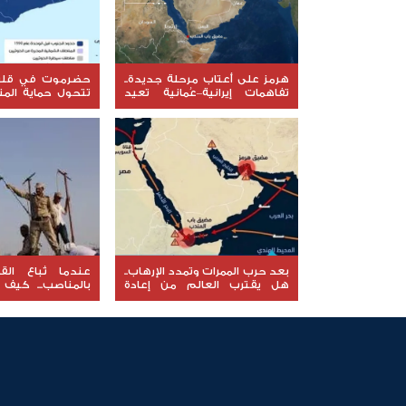
هرمز على أعتاب مرحلة جديدة..
حضرموت في قلب 
تفاهمات إيرانية–عُمانية تعيد
تتحول حماية الم
رسم خريطة الملاحة في المضيق
إلى معركة جديدة
والسيادة؟
بعد حرب الممرات وتمدد الإرهاب..
عندما تُباع الق
هل يقترب العالم من إعادة
بالمناصب... كيف 
قراءة قضية شعب الجنوب؟
للخارج إلى السقوط