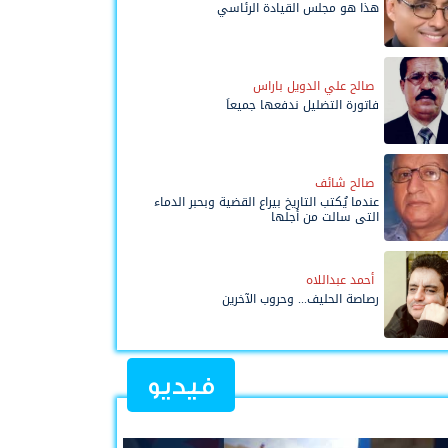
هذا هو مجلس القيادة الرئاسي
صالح علي الدويل باراس
فاتورة التضليل ندفعها جميعاً
صالح شائف
عندما يُكتب التاريخ بيراع القضية وبحبر الدماء
التي سالت من أجلها
أحمد عبداللاه
رصاصة الحليف... وحروب الآخرين
فيديو