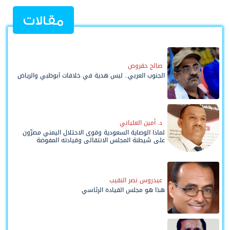
مقالات
صالح حقروص
الجنوب العربي.. ليس هدية في خلافات أبوظبي والرياض
د. أمين العلياني
لماذا الوصاية السعودية وقوى الاحتلال اليمني مصرّون
على شيطنة المجلس الانتقالي وقيادته المفوضة
وحواضنه الشعبية؟
عيدروس نصر النقيب
هذا هو مجلس القيادة الرئاسي