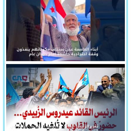
أبناء العاصمة عدن بمختلف مكوناتهم ينفذون
وقفة احتجاجية حاشدة أمام ديوان عام
تقريرالرئيس القائد عيدروس الزُبيدي... حضورٌ في
القلوب لا تُلغيه الحملات