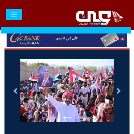
السابق
التالى