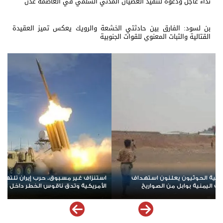
نداء عاجل ودعوة لتنفيذ العصيان المدني السلمي في العاصمة عدن
بن لسود: الفارق بين حادثتي الخشعة والرويك يعكس تميز العقيدة
القتالية والثبات المعنوي للقوات الجنوبية
ن صواريخ "ثاد"
هرمز على أعتاب مرحلة جديدة.. تفاهمات إيرانية–عُمانية
خريطة الملاحة في المضيق