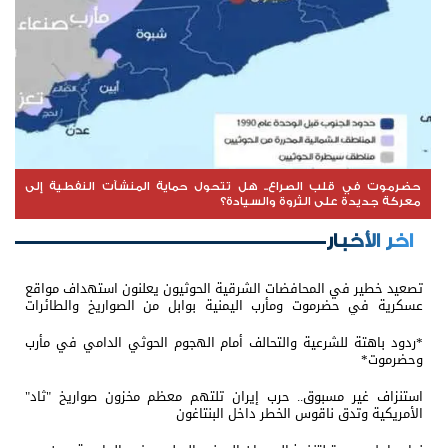
حضرموت في قلب الصراع.. هل تتحول حماية المنشآت النفطية إلى
معركة جديدة على الثروة والسيادة؟
اخر الأخبار
تصعيد خطير في المحافضات الشرقية الحوثيون يعلنون استهداف مواقع
عسكرية في حضرموت ومأرب اليمنية بوابل من الصواريخ والطائرات
المسيّرة
*ردود باهتة للشرعية والتحالف أمام الهجوم الحوثي الدامي في مأرب
وحضرموت*
استنزاف غير مسبوق.. حرب إيران تلتهم معظم مخزون صواريخ "ثاد"
الأمريكية وتدق ناقوس الخطر داخل البنتاغون