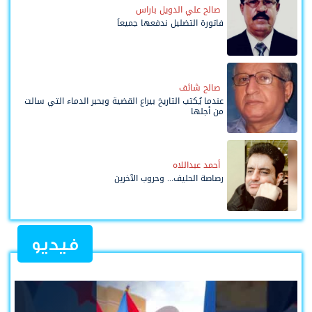
صالح علي الدويل باراس
فاتورة التضليل ندفعها جميعاً
صالح شائف
عندما يُكتب التاريخ بيراع القضية وبحبر الدماء التي سالت
من أجلها
أحمد عبداللاه
رصاصة الحليف... وحروب الآخرين
فيديو