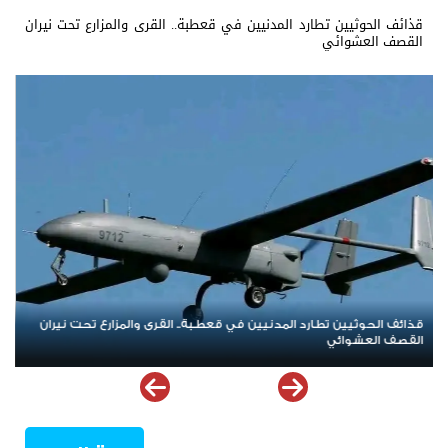
قذائف الحوثيين تطارد المدنيين في قعطبة.. القرى والمزارع تحت نيران
القصف العشوائي
العصيان المدني الجنوبي.. صرخة شعبية مدوية في وجه الهيمنة
والوصاية وإعلان تمسّك الجنوب بحقه في تقرير مصيره