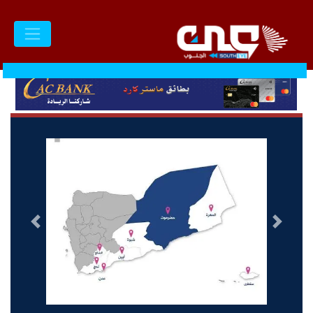
السابق
التالى