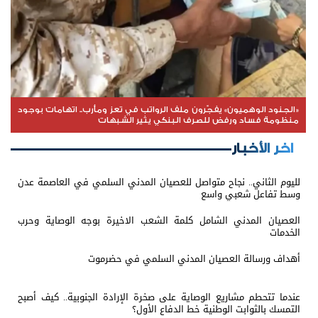
«الجنود الوهميون» يفجّرون ملف الرواتب في تعز ومأرب.. اتهامات بوجود
منظومة فساد ورفض للصرف البنكي يثير الشبهات
اخر الأخبار
لليوم الثاني.. نجاح متواصل للعصيان المدني السلمي في العاصمة عدن
وسط تفاعل شعبي واسع
العصيان المدني الشامل كلمة الشعب الاخيرة بوجه الوصاية وحرب
الخدمات
أهداف ورسالة العصيان المدني السلمي في حضرموت
عندما تتحطم مشاريع الوصاية على صخرة الإرادة الجنوبية.. كيف أصبح
التمسك بالثوابت الوطنية خط الدفاع الأول؟