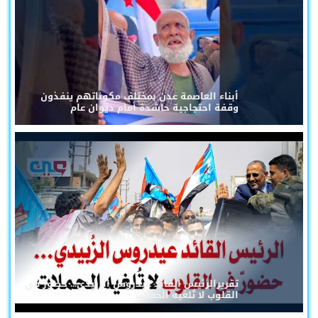
أبناء العاصمة عدن بمختلف مكوناتهم ينفذون
وقفة احتجاجية حاشدة أمام ديوان عام
تقريرالرئيس القائد عيدروس الزُبيدي... حضورٌ في
القلوب لا تُلغيه الحملات