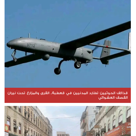
قذائف الحوثيين تطارد المدنيين في قعطبة.. القرى والمزارع تحت نيران
القصف العشوائي