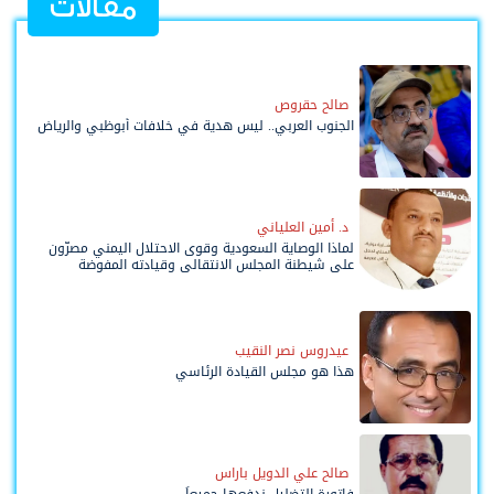
مقالات
صالح حقروص
الجنوب العربي.. ليس هدية في خلافات أبوظبي والرياض
د. أمين العلياني
لماذا الوصاية السعودية وقوى الاحتلال اليمني مصرّون
على شيطنة المجلس الانتقالي وقيادته المفوضة
وحواضنه الشعبية؟
عيدروس نصر النقيب
هذا هو مجلس القيادة الرئاسي
صالح علي الدويل باراس