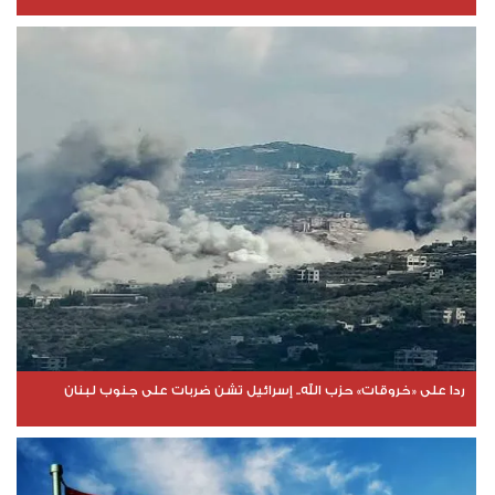
ردا على «خروقات» حزب الله.. إسرائيل تشن ضربات على جنوب لبنان