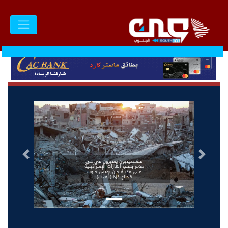
السابق
التالى
فلسطينيون يسيرون في حي
مدمر بسبب الغارات الإسرائيلية
على مدينة خان يونس جنوب
قطاع غزة (أ.ف.ب)