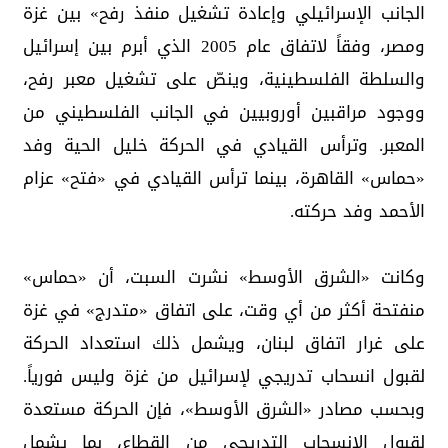
الجانب الإسرائيلي وإعادة تشغيل منفذ رفح» بين غزة
ومصر، وفقاً لاتفاق عام 2005 الذي أبرم بين إسرائيل
والسلطة الفلسطينية، وينصّ على تشغيل معبر رفح،
ووجود مراقبين أوروبيين في الجانب الفلسطيني من
المعبر. وترأس القيادي في الحركة خليل الحية وفد
«حماس» القاهرة، بينما ترأس القيادي في «فتح» عزام
الأحمد وفد حركته.
وكانت «الشرق الأوسط» نشرت السبت، أن «حماس»
منفتحة أكثر من أي وقت، على اتفاق «متدرج» في غزة
على غرار اتفاق لبنان، ويشمل ذلك استعداد الحركة
لقبول انسحاب تدريجي لإسرائيل من غزة وليس فورياً.
وبحسب مصادر «الشرق الأوسط»، فإن الحركة مستعدة
لقبول الانسحاب التدريجي من القطاع، بما يشمل