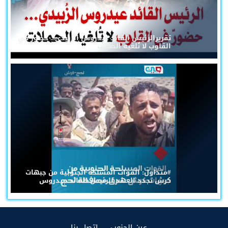
تقريرالرئيس القائد عيدروس الزُبيدي... حضورٌ في
القلوب لا تُلغيه الحملات
#متداول: القوات المسلحة الجنوبية من جبهات
كرش تجدد العهد للرئيس القائد عيدروس
(current)
(current)
عين الجنوب
إتصل بنا