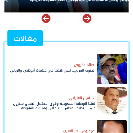
ملهمة
مقالات
صالح حقروص
الجنوب العربي.. ليس هدية في خلافات أبوظبي والرياض
د. أمين العلياني
لماذا الوصاية السعودية وقوى الاحتلال اليمني مصرّون
على شيطنة المجلس الانتقالي وقيادته المفوضة
وحواضنه الشعبية؟
عيدروس نصر النقيب