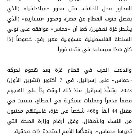
المحاور محل الخلاف، مثل محور «فيلادلفيا» (الذي
يفصل جنوب القطاع عن مصر)، ومحور «نتساريم» (الذي
يشطر غزة نصفين). كما أن «حماس» موافقة على تولي
السلطة الفلسطينية مسؤولية معبر رفح، خصوصاً إذا
كان هذا سيساعد في فتحه فوراً.
واندلعت الحرب في قطاع غزة بعد هجوم لحركة
«حماس» على إسرائيل، في 7 أكتوبر (تشرين الأول)
2023. وتنفِّذ إسرائيل منذ ذلك الوقت ردّاً على الهجوم
قصفاً مدمراً وعمليات عسكرية في القطاع، تسببت في
مقتل 44 ألفاً و466 شخصاً في غزة، غالبيتهم مدنيون
من النساء والأطفال، وفق أرقام وزارة الصحة التي
تديرها «حماس»، وتعدُّها الأمم المتحدة ذات صدقية.