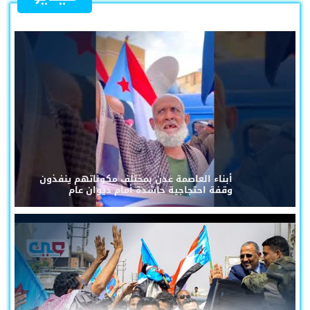
أبناء العاصمة عدن بمختلف مكوناتهم ينفذون
وقفة احتجاجية حاشدة أمام ديوان عام