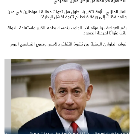
التضامنية مع المعتقل البطل معين المقرحي
الغاز المنزلي.. أزمة تتكرر بلا حلول هل تحولت معاناة المواطنين في عدن
والمحافظات إلى ورقة ضغط أم نتيجة لفشل الإدارة؟
رغم العواصف والمؤامرات.. الجنوب يتمسك بحلمه الكبير واستعادة الدولة
باتت عنوانًا لمرحلة الصمود
قوات الطوارئ اليمنية بين نشوة التفاخر بالأمس ودموع التماسيح اليوم
» حزب الله.. إسرائيل تشن ضربات على جنوب لبنان
الإمارات ترسخ دعم ال