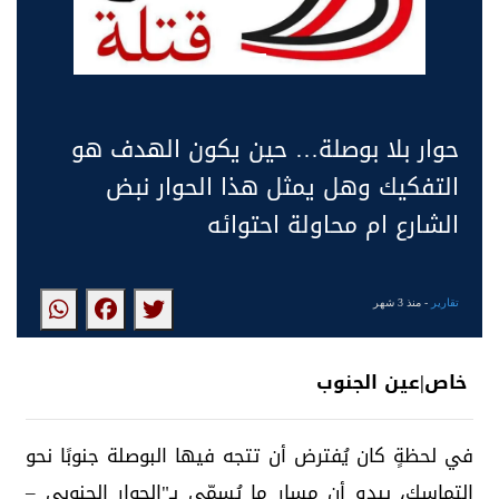
حوار بلا بوصلة… حين يكون الهدف هو
التفكيك وهل يمثل هذا الحوار نبض
الشارع ام محاولة احتوائه
تقارير
- منذ 3 شهر
خاص|عين الجنوب
في لحظةٍ كان يُفترض أن تتجه فيها البوصلة جنوبًا نحو
التماسك، يبدو أن مسار ما يُسمّى بـ"الحوار الجنوبي –