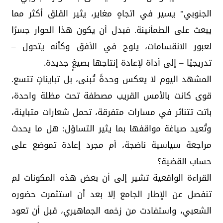
الجنوبي" يسير في اتجاهٍ مغاير، يثير القلق أكثر مما
يبعث على الطمأنينة. فبدل أن يكون هذا الحوار جسرًا
لعبور الانقسامات، يلوح في الأفق وكأنه يتحول –
تدريجيًا – إلى أداة لإعادة إنتاجها بصيغٍ جديدة.
المشهد اليوم لا يعكس وحدةً تُبنى، بل تبايناتٍ تتسع.
قوى كانت بالأمس القريب مصطفة تحت مظلة واحدة،
باتت تتناثر في مسارات متفرقة، تحمل شعارات متباينة،
وتُعيد صياغة مواقفها بما يثير التساؤل: هل ما يحدث
مراجعة سياسية ناضجة، أم مجرد إعادة تموضع على
حساب القضية؟
القراءة الواقعية تشير إلى أن بعض هذه المكونات لم
تنفصل عن الإطار الجامع إلا بعد أن استثمرت حضوره
الشعبي، واستفادت من زخمه الجماهيري، قبل أن تعود