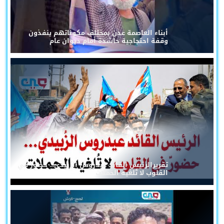
أبناء العاصمة عدن بمختلف مكوناتهم ينفذون
وقفة احتجاجية حاشدة أمام ديوان عام
تقريرالرئيس القائد عيدروس الزُبيدي... حضورٌ في
القلوب لا تُلغيه الحملات