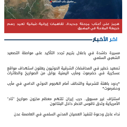
هرمز على أعتاب مرحلة جديدة.. تفاهمات إيرانية–عُمانية تعيد رسم
خريطة الملاحة في المضيق
اخر الأخبار
مسيرة حاشدة في باعلال بتريم تجدد التأكيد على مواصلة التصعيد
الشعبي السلمي
تصعيد خطير في المحافضات الشرقية الحوثيون يعلنون استهداف مواقع
عسكرية في حضرموت ومأرب اليمنية بوابل من الصواريخ والطائرات
المسيّرة
*ردود باهتة للشرعية والتحالف أمام الهجوم الحوثي الدامي في مأرب
وحضرموت*
استنزاف غير مسبوق.. حرب إيران تلتهم معظم مخزون صواريخ "ثاد"
الأمريكية وتدق ناقوس الخطر داخل البنتاغون
نداء عاجل ودعوة لتنفيذ العصيان المدني السلمي في العاصمة عدن