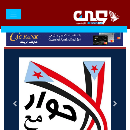
السابق
التالى