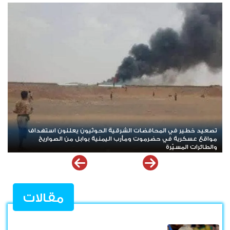
استنزاف غير مسبوق.. حرب إيران تلتهم معظم مخزون صواريخ "ثاد"
الأمريكية وتدق ناقوس الخطر داخل البنتاغون
مقالات