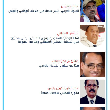
صالح حقروص
الجنوب العربي.. ليس هدية في خلافات أبوظبي والرياض
د. أمين العلياني
لماذا الوصاية السعودية وقوى الاحتلال اليمني مصرّون
على شيطنة المجلس الانتقالي وقيادته المفوضة
وحواضنه الشعبية؟
عيدروس نصر النقيب
هذا هو مجلس القيادة الرئاسي
صالح علي الدويل باراس
فاتورة التضليل ندفعها جميعاً