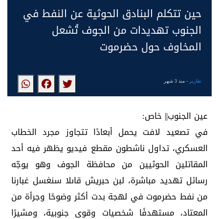
حين تتكلم البنادق الحوثية عن النفط في
الجنوب تهديدات من الجوف تُشعل
المخاوف حول حضرموت
تقارير
- منذ 3 شهر
عين الجنوب|| خاص:
في تصعيد لافت يحمل أبعادًا تتجاوز مجرد الخطاب
العسكري، تداول ناشطون مقطع فيديو يظهر فيه أحد
المقاتلين الحوثيين من محافظة الجوف وهو يوجّه
رسائل تهديد مباشرة، لبن حبريش قاىلا سنغسل غبارنا
من نفط حضرموت في لهجة بدت أكثر وضوحًا وجرأة من
المعتاد، مستهدفًا شخصيات وقوى جنوبية، ومشيرًا