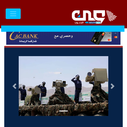
السابق
التالى