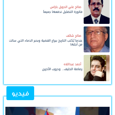
صالح علي الدويل باراس
فاتورة التضليل ندفعها جميعاً
صالح شائف
عندما يُكتب التاريخ بيراع القضية وبحبر الدماء التي سالت
من أجلها
أحمد عبداللاه
رصاصة الحليف... وحروب الآخرين
فيديو