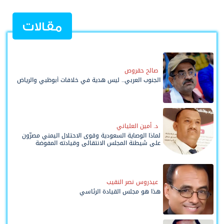
مقالات
صالح حقروص
الجنوب العربي.. ليس هدية في خلافات أبوظبي والرياض
د. أمين العلياني
لماذا الوصاية السعودية وقوى الاحتلال اليمني مصرّون
على شيطنة المجلس الانتقالي وقيادته المفوضة
وحواضنه الشعبية؟
عيدروس نصر النقيب
هذا هو مجلس القيادة الرئاسي