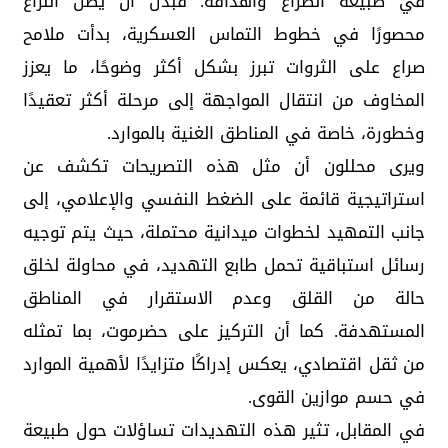
في طبيعة الصراع وأهدافه. فبدل أن يظل النزاع
محصورًا في خطوط التماس العسكرية، بدأت ملامح
صراع على الثروات تبرز بشكل أكثر وضوحًا، ما يعزز
المخاوف من انتقال المواجهة إلى مرحلة أكثر تعقيدًا
وخطورة، خاصة في المناطق الغنية بالموارد.
ويرى محللون أن مثل هذه التصريحات تكشف عن
استراتيجية قائمة على الضغط النفسي والإعلامي، إلى
جانب التمهيد لخطوات ميدانية محتملة، حيث يتم توجيه
رسائل استباقية تحمل طابع التهديد، في محاولة لخلق
حالة من القلق وعدم الاستقرار في المناطق
المستهدفة. كما أن التركيز على حضرموت، بما تمثله
من ثقل اقتصادي، يعكس إدراكًا متزايدًا لأهمية الموارد
في حسم موازين القوى.
في المقابل، تثير هذه التهديدات تساؤلات حول طبيعة