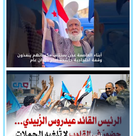
أبناء العاصمة عدن بمختلف مكوناتهم ينفذون
وقفة احتجاجية حاشدة أمام ديوان عام
تقريرالرئيس القائد عيدروس الزُبيدي... حضورٌ في