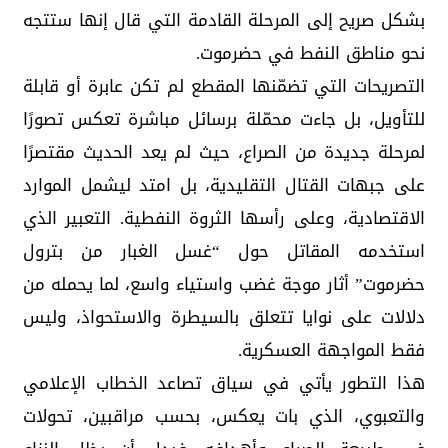
بشكل صريح إلى المرحلة القادمة التي قال إنها ستتجه
نحو مناطق النفط في حضرموت.
التصريحات التي تضمّنها المقطع لم تكن عابرة أو قابلة
للتأويل، بل جاءت محمّلة برسائل مباشرة تعكس تصورًا
لمرحلة جديدة من الصراع، حيث لم يعد الحديث مقتصرًا
على جبهات القتال التقليدية، بل امتد ليشمل الموارد
الاقتصادية، وعلى رأسها الثروة النفطية. التعبير الذي
استخدمه المقاتل حول “غسل الغبار من بترول
حضرموت” أثار موجة غضب واستياء واسع، لما يحمله من
دلالات على نوايا تتعلق بالسيطرة والاستحواذ، وليس
فقط المواجهة العسكرية.
هذا التطور يأتي في سياق تصاعد الخطاب الإعلامي
والتعبوي، الذي بات يعكس، بحسب مراقبين، تحولات