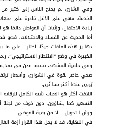
وفي الشارع، لم يحتج الناس إلى كثير من ا
الخدمة، فهي على الأقل قادرة على منعك م
زيادة الاحتقان، وإثبات أن المواطن دائمًا ه
أما الحديث عن الفساد والاختلالات، فهو فص
دهاليز هذه الملفات جيدًا، اختار – على ما يب
الكبيرة في وضع “الانتظار الاستراتيجي”، ربم
وفي خلفية المشهد، تستمر عدن في تقديم ع
صحي حاضر بقوة في الشوارع، وأسعار ترتفع 
يُروى عنها أكثر مما تُرى.
اللافت أكثر هو الغياب شبه الكامل للرقابة ا
التسعير كما يشاؤون، دون خوف من لجنة أو
ورش التحويل… لا من بقية الفوضى.
في النهاية، قد لا يحل هذا القرار أزمة الغا