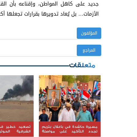
جديد على كاهل المواطن، وإقناعه بأن القاد
الأزمات… بل يُعاد تدويرها بقرارات تجعلها أكثر
المؤلفون
المراجع
متعلقات
مسيرة حاشدة في باعلال بتريم
تصعيد خطير في
تجدد التأكيد على مواصلة
الشرقية الحوث
التصعيد الشعبي السلمي
استهداف مواقع