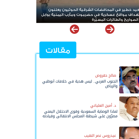
لحوثيون يعلنون
استنزاف غير مسبوق.. حرب إيران تلتهم معظم مخزون
أرب اليمنية بوابل
صواريخ "ثاد" الأمريكية وتدق ناقوس الخطر داخل البنتاغ
مقالات
صالح حقروص
الجنوب العربي.. ليس هدية في خلافات أبوظبي
والرياض
د. أمين العلياني
لماذا الوصاية السعودية وقوى الاحتلال اليمني
مصرّون على شيطنة المجلس الانتقالي وقيادته
المفوضة وحواضنه الشعبية؟
عيدروس نصر النقيب