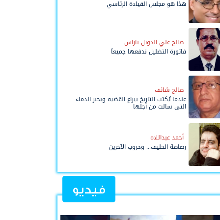
هذا هو مجلس القيادة الرئاسي
صالح علي الدويل باراس
فاتورة التضليل ندفعها جميعاً
صالح شائف
عندما يُكتب التاريخ بيراع القضية وبحبر الدماء
التي سالت من أجلها
أحمد عبداللاه
رصاصة الحليف... وحروب الآخرين
فيديو