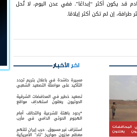
م قد يكون أكثر “إبداعًا”. ففي عدن اليوم، لا تُحل
 طرافة، إن لم تكن أكثر إيلامًا.
اخر الأخبار
مسيرة حاشدة في باعلال بتريم تجدد
التأكيد على مواصلة التصعيد الشعبي
السلمي
تصعيد خطير في المحافضات الشرقية
الحوثيون يعلنون استهداف مواقع
عسكرية في حضرموت ومأرب اليمنية
بوابل من الصواريخ والطائرات المسيّرة
*ردود باهتة للشرعية والتحالف أمام
الهجوم الحوثي الدامي في مأرب
وحضرموت*
 المحافضات
استنزاف غير مسبوق.. حرب إيران تلتهم
يون يعلنون
معظم مخزون صواريخ "ثاد" الأمريكية
 عسكرية في