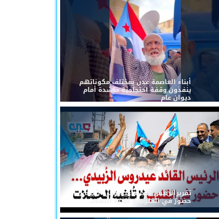
أبناء العاصمة عدن بمختلف مكوناتهم
ينفذون وقفة احتجاجية حاشدة أمام
ديوان عام
تقريرالرئيس القائد عيدروس الزُبيدي...
حضورٌ في القلوب لا تُلغيه الحملات