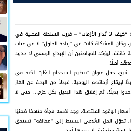
كيف لا تُدار الأزمات” – قررت السلطة المحلية في
ز، وكأن المشكلة كانت في “زيادة الحلول” لا في غياب
مة خانقة، ليؤكد للمواطنين أن الإبداع الرسمي لا حدود
قّد أصلًا.
ن شيخ، حمل عنوان “تنظيم استخدام الغاز”، لكنه في
ٌ لإيقاع أزماتهم اليومية. فبدلاً من البحث عن الغاز
دوا بديلًا، ثم إغلاق هذا البديل بكل حزم… حتى لا
 أسعار الوقود الملتهبة، وجد نفسه فجأة متهمًا ضمنيًا
ا، تحوّل الحل الشعبي البسيط إلى “مخالفة” تستحق
ا، آمنة مطمئنة، لا يزعجها أحد.