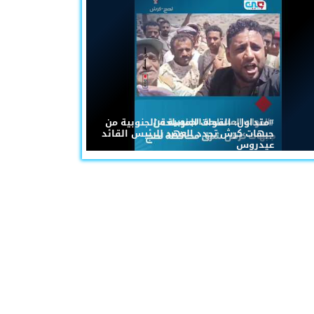
#متداول: القوات المسلحة الجنوبية من
جبهات كرش تجدد العهد للرئيس القائد
عيدروس