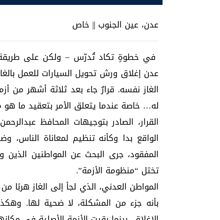
عدن، عين الجنوب || خاص
في خطوةٍ تكاد تُدرّس – ولكن على طريقة “
عدن إغلاق ورش تحويل السيارات للعمل بالغا
الغاز نفسه. قرارٌ جاء بعد ثلاثة أشهر من أز
له… خاصة عندما يتعلق الأمر بتعقيد ما هو مع
القرار، الصادر بتوجيهات المحافظ عبدالرحم
الواقع بدا وكأنه تنظيم لمعاناة الناس، وضبط
المفقود، جرى البحث عن المواطنين الذين وج
تختل “منظومة الأزمة”.
المواطن العدني، الذي لجأ إلى الغاز هربًا من
بأنه جزء من المشكلة، لا ضحية لها. وهكذ
الإغلاق، بينما بقيت الأزمة الأصلية في مكانه