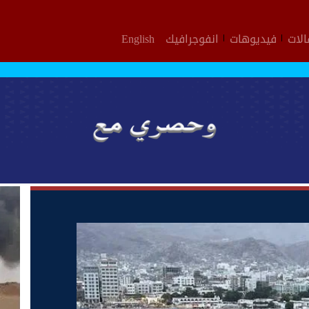
لات
فيديوهات
انفوجرافيك
English