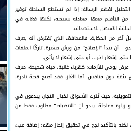
لتحليل لفهم الرسالة: إذا لم تستطع السلطة توفير
ن التأقلم معها. معادلة بسيطة، لكنها فعّالة في
و الحلقة الأسهل للاستهداف.
لٌ آخر من الحكاية. فالمحافظ، الذي يُفترض أنه يعرف
دو – أن يبدأ “الإصلاح” من ورش صغيرة، تاركًا الملفات
ا حتى إشعار آخر… أو حتى إشعار لا يأتي.
رض يومي للأزمات: كهرباء غائبة، مياه شحيحة، صرف
بثقة دون منافس. أما الغاز، فقد أصبح قصة نادرة،
لتموينية، حيث تُترك الأسواق لخيال التجار، يبدعون في
 زيارة مفاجئة. يبدو أن “الانضباط” مطلوب فقط من
ز، لكنه بالتأكيد نجح في تحقيق إنجاز مهم: إضافة عبء