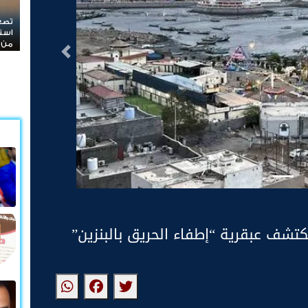
تصعيد خطير في المحافضات الشرقية ا
استهداف مواقع عسكرية في حضرموت وم
من الصواريخ والطائرات المسيّرة
التالى
تكتشف عبقرية “إطفاء الحريق بالبنزين”