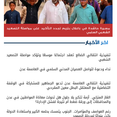
مسيرة حاشدة في باعلال بتريم تجدد التأكيد على مواصلة التصعيد
الشعبي السلمي
اخر الأخبار
تنفيذية انتقالي الضالع تعقد اجتماعًا موسعًا وتؤكد مواصلة التصعيد
الشعبي
نداء ودعوة لتواصل العصيان المدني السلمي في العاصمة عدن
تنفيذية انتقالي العاصمة عدن تدعو الجماهير للمشاركة في الوقفة
التضامنية مع المعتقل البطل معين المقرحي
الغاز المنزلي.. أزمة تتكرر بلا حلول هل تحولت معاناة المواطنين في عدن
والمحافظات إلى ورقة ضغط أم نتيجة لفشل الإدارة؟
رغم العواصف والمؤامرات.. الجنوب يتمسك بحلمه الكبير واستعادة الدولة
باتت عنوانًا لمرحلة الصمود