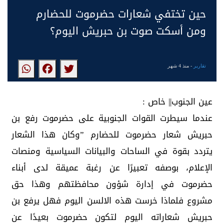
حين تختفي شعارات حضرموت للحضارم
ومن أسكت صوت بن حبريش اليوم؟
تقارير
- منذ 4 شهر
عين الجنوب|| خاص :
عندما سيطرت القوات الجنوبية على حضرموت رفع بن
حبريش شعار حضرموت للحضارم ”وكان هذا الشعار
يتردد بقوة في الساحات والبيانات السياسية ومنصات
الإعلام، بوصفه تعبيرًا عن رغبة عميقة لدى أبناء
حضرموت في إدارة شؤون محافظتهم وهذا حق
مشروع فلماذا خرست هذه الالسن اليوم فهل يرفع بن
حبريش شعاراته اليوم لتكون حضرموت بعيدًا عن