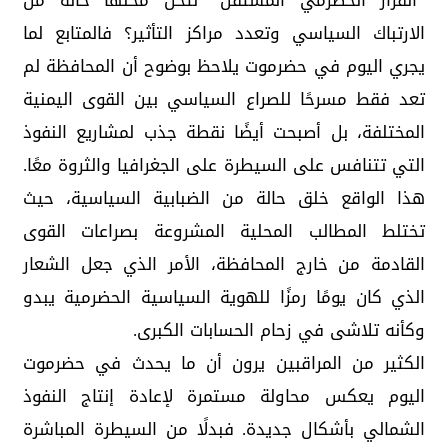
“القرار الحضرمي المستقل” لتحل محلها حالة من
الارتباك السياسي وتعدد مراكز التأثير؟ فالمتابع لما
يجري اليوم في حضرموت يلاحظ بوضوح أن المحافظة لم
تعد فقط مسرحًا للصراع السياسي بين القوى اليمنية
المختلفة، بل أصبحت أيضًا نقطة جذب لمشاريع النفوذ
التي تتنافس على السيطرة على الجغرافيا والثروة معًا.
هذا الواقع خلق حالة من الضبابية السياسية، حيث
تختلط المطالب المحلية المشروعة بصراعات القوى
القادمة من خارج المحافظة، الأمر الذي جعل الشعار
الذي كان يومًا رمزًا للهوية السياسية الحضرمية يبدو
وكأنه تلاشى في زحام الحسابات الكبرى.
الكثير من المراقبين يرون أن ما يحدث في حضرموت
اليوم يعكس محاولة مستمرة لإعادة إنتاج النفوذ
الشمالي بأشكال جديدة. فبدلًا من السيطرة المباشرة