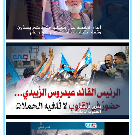
أبناء العاصمة عدن بمختلف مكوناتهم ينفذون
وقفة احتجاجية حاشدة أمام ديوان عام
تقريرالرئيس القائد عيدروس الزُبيدي... حضورٌ في
القلوب لا تُلغيه الحملات