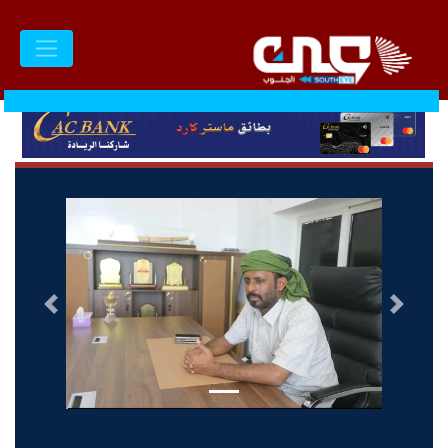
السابق
التالى