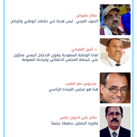
صالح حقروص
الجنوب العربي.. ليس هدية في خلافات أبوظبي والرياض
د. أمين العلياني
لماذا الوصاية السعودية وقوى الاحتلال اليمني مصرّون
على شيطنة المجلس الانتقالي وقيادته المفوضة
وحواضنه الشعبية؟
عيدروس نصر النقيب
هذا هو مجلس القيادة الرئاسي
صالح علي الدويل باراس
فاتورة التضليل ندفعها جميعاً