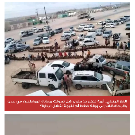
الغاز المنزلي.. أزمة تتكرر بلا حلول هل تحولت معاناة المواطنين في عدن
والمحافظات إلى ورقة ضغط أم نتيجة لفشل الإدارة؟