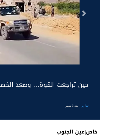
السابق
حين تراجعت القوة… وصعد الخصم:
تقارير
- منذ 3 شهر
خاص|عين الجنوب