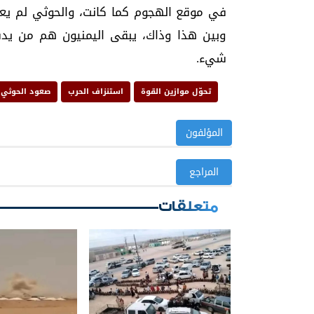
في موقع الهجوم كما كانت، والحوثي لم يعد
وبين هذا وذاك، يبقى اليمنيون هم من يدفعو
شيء.
تحوّل موازين القوة
استنزاف الحرب
صعود الحوثي
المؤلفون
المراجع
متعلقات