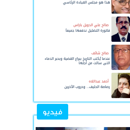
هذا هو مجلس القيادة الرئاسي
صالح علي الدويل باراس
فاتورة التضليل ندفعها جميعاً
صالح شائف
عندما يُكتب التاريخ بيراع القضية وبحبر الدماء
التي سالت من أجلها
أحمد عبداللاه
رصاصة الحليف... وحروب الآخرين
فيديو