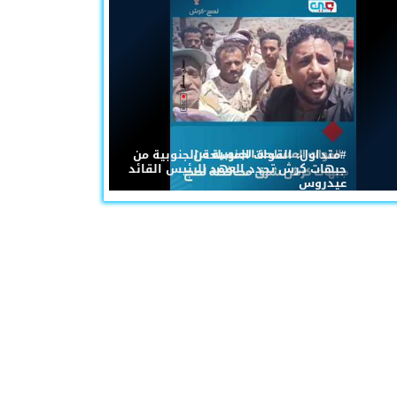
#متداول: القوات المسلحة الجنوبية من
جبهات كرش تجدد العهد للرئيس القائد
عيدروس