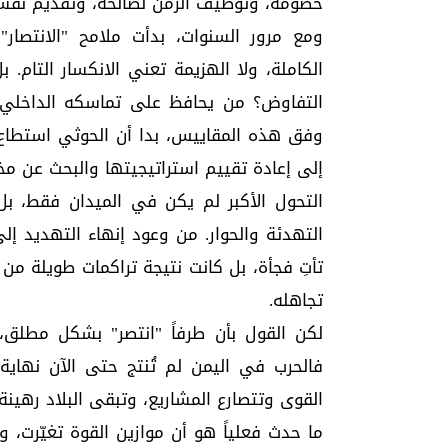
خصومه، وتوظيف الزمن لصالحه، وتقديم نفس
ومع مرور السنوات، بدأت ملامح "الانتصار"
الكاملة، ولا الهزيمة تعني الانكسار التام.
التفاوض؟ من يحافظ على تماسكه الداخلي؟ م
وفق هذه المقاييس، بدا أن الحوثي استطاع 
إلى إعادة تقييم استراتيجيتها والبحث عن مخ
التحول الأكبر لم يكن في الميدان فقط، 
التهدئة والحوار. من وعود إنهاء التهديد إ
تأتِ فجأة، بل كانت نتيجة تراكمات طويلة من 
تجاهله.
لكن القول بأن طرفاً "انتصر" بشكل مطلق، أ
فالحرب في اليمن لم تُنتج حتى الآن نهاية 
القوى وتتصارع المشاريع، وتبقى البلاد رهينة
ما حدث فعلياً هو أن موازين القوة تغيّرت، 