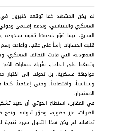
لم يكن المشهد كما توقعه كثيرون في بد
العسكري والسياسي، وبدعم إقليمي ودولي واس
السريع، فيما صُوّر خصمها كقوة محدودة ي
قلبت الحسابات رأساً على عقب، وأعادت رسم 
السعودية، التي قادت التحالف العسكري، و
وتضغط على الداخل، وتُربك حسابات الأمن و
مواجهة عسكرية، بل تحولت إلى اختبار معقد
وسياسياً، واقتصادياً، وحتى إعلامياً. كلم
الاستمرار.
في المقابل، استطاع الحوثي أن يعيد تشكيل
الضربات، عزز حضوره، وطوّر أدواته، ون
تجاهله. لم يكن هذا التحول مجرد نتيجة لل