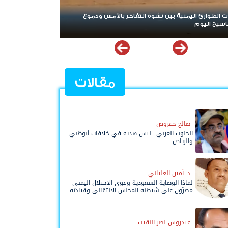
فاخر بالأمس ودموع
تصعيد جديد يهز مأرب وحضرموت.. الهجوم الحوثي 
الأوراق ويعيد البلد إلى حافة المواجهة الشاملة
مقالات
صالح حقروص
الجنوب العربي.. ليس هدية في خلافات أبوظبي
والرياض
د. أمين العلياني
لماذا الوصاية السعودية وقوى الاحتلال اليمني
مصرّون على شيطنة المجلس الانتقالي وقيادته
المفوضة وحواضنه الشعبية؟
عيدروس نصر النقيب