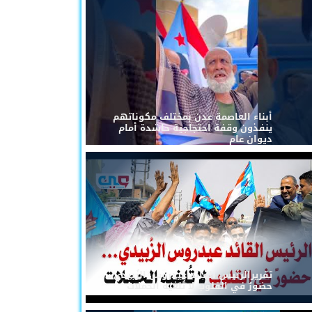
أبناء العاصمة عدن بمختلف مكوناتهم
ينفذون وقفة احتجاجية حاشدة أمام
ديوان عام
تقريرالرئيس القائد عيدروس الزُبيدي...
حضورٌ في القلوب لا تُلغيه الحملات