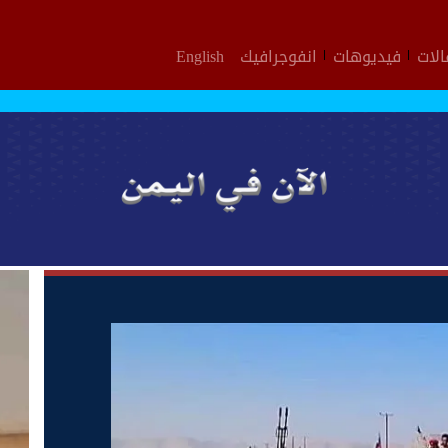
لات
فيديوهات
انفوجرافيك
English