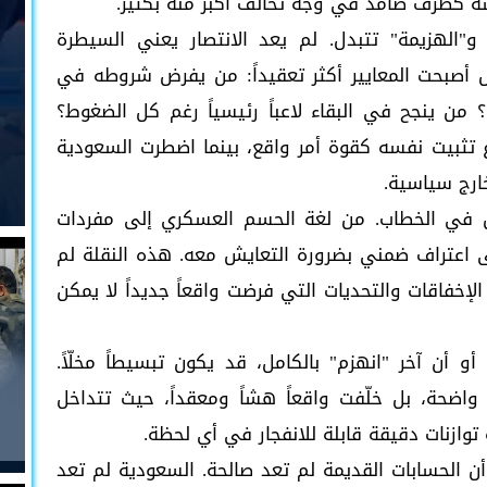
ه كطرف صامد في وجه تحالف أكبر منه بكثير.
 و"الهزيمة" تتبدل. لم يعد الانتصار يعني السيطرة
 بل أصبحت المعايير أكثر تعقيداً: من يفرض شروطه في
ن ينجح في البقاء لاعباً رئيسياً رغم كل الضغوط؟
تثبيت نفسه كقوة أمر واقع، بينما اضطرت السعودية
ارج سياسية.
بل في الخطاب. من لغة الحسم العسكري إلى مفردات
لى اعتراف ضمني بضرورة التعايش معه. هذه النقلة لم
الإخفاقات والتحديات التي فرضت واقعاً جديداً لا يمكن
و أن آخر "انهزم" بالكامل، قد يكون تبسيطاً مخلّاً.
واضحة، بل خلّفت واقعاً هشاً ومعقداً، حيث تتداخل
 توازنات دقيقة قابلة للانفجار في أي لحظة.
وأن الحسابات القديمة لم تعد صالحة. السعودية لم تعد