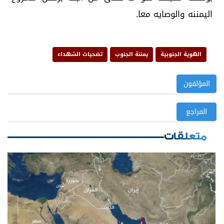
اليمننه والوصايه معا.
الهوية الجنوبية
يمننة الجنوب
تضحيات الشهداء
المؤلفون
المراجع
متعلقات