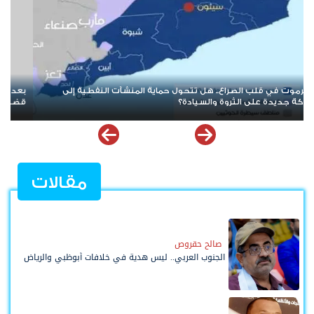
بعد حرب الممرات وتمدد الإرهاب.. هل يقترب العالم من إعادة قراءة
ع
قضية شعب الجنوب؟
ا
مقالات
صالح حقروص
الجنوب العربي.. ليس هدية في خلافات أبوظبي والرياض