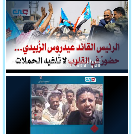
تقريرالرئيس القائد عيدروس الزُبيدي... حضورٌ في
القلوب لا تُلغيه الحملات