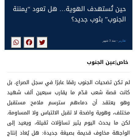
حين تُستهدف الهوية… هل تعود “يمننة
الجنوب” بثوب جديد؟
تقارير
- منذ 3 شهر
خاص|عين الجنوب
لم تكن تضحيات الجنوب رقمًا عابرًا في سجل الصراع، بل
كانت قصة شعب قدّم ما يقارب سبعين ألف شهيد
وهو يعتقد أن دماءهم سترسم ملامح مستقبل
مختلف، وهوية واضحة لا تقبل الالتباس ولا المساومة.
لكن ما يحدث اليوم يثير تساؤلات ثقيلة، ويعيد إلى
الواجهة مخاوف قديمة بصيغة جديدة: هل يُعاد إنتاج