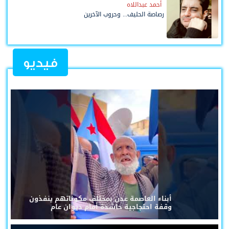
أحمد عبداللاه
رصاصة الحليف... وحروب الآخرين
فيديو
أبناء العاصمة عدن بمختلف مكوناتهم ينفذون
وقفة احتجاجية حاشدة أمام ديوان عام