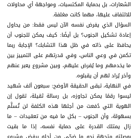
الشعارات، بل بحماية المكتسبات، ومواجهة أي محاولات
للالتفاف عليها، مهما كانت مغلفة.
السؤال الذي يفرض نفسه الآن ليس فقط: من يحاول
إعادة تشكيل الجنوب؟ بل أيضًا: كيف يمكن للجنوب أن
يحافظ على ذاته في ظل هذا التشابك؟ الإجابة ربما
تكمن في وعي الناس، وفي قدرتهم على التمييز بين
ما يخدمهم وما يُفرض عليهم، وبين مشروع يعبر عنهم
وآخر يُراد لهم أن يقبلوه.
في النهاية، تبقى الحقيقة الأوضح: سبعون ألف شهيد
ليسوا رقمًا يمكن تجاوزه، بل رسالة ثقيلة، تقول إن
الهوية التي دُفعت من أجلها هذه الكلفة لن تُسلَّم
بسهولة، وأن الجنوب – بكل ما فيه من تعقيدات – ما
زال يمتلك القدرة على حماية نفسه، إذا ما بقيت
بوصلته متجهة نحو ما ضحّى من أجله برفض مشروع