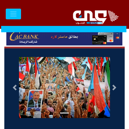
السابق
التالى